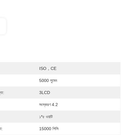
ISO，CE
5000 লুমেন
্তি:
3LCD
সংস্করণ 4.2
১*৫ ওয়াট
া:
15000 পিসি