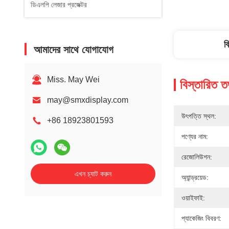
ডিএলপি লেজার প্রজেক্টর
ব
আমাদের সাথে যোগাযোগ
Miss. May Wei
বিস্তারিত ত
may@smxdisplay.com
উৎপত্তি স্থল:
+86 18923801593
পণ্যের নাম:
রেজোলিউশন:
এখন চ্যাট করুন
অ্যান্ড্রয়েড:
ওয়াইফাই:
প্যাকেজিং বিবরণ: