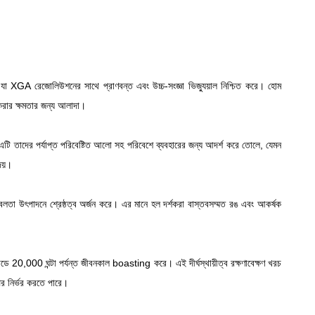
যা XGA রেজোলিউশনের সাথে প্রাণবন্ত এবং উচ্চ-সংজ্ঞা ভিজ্যুয়াল নিশ্চিত করে। হোম
ত করার ক্ষমতার জন্য আলাদা।
 এটি তাদের পর্যাপ্ত পরিবেষ্টিত আলো সহ পরিবেশে ব্যবহারের জন্য আদর্শ করে তোলে, যেমন
েয়।
লতা উৎপাদনে শ্রেষ্ঠত্ব অর্জন করে। এর মানে হল দর্শকরা বাস্তবসম্মত রঙ এবং আকর্ষক
0,000 ঘন্টা পর্যন্ত জীবনকাল boasting করে। এই দীর্ঘস্থায়ীত্ব রক্ষণাবেক্ষণ খরচ
উপর নির্ভর করতে পারে।