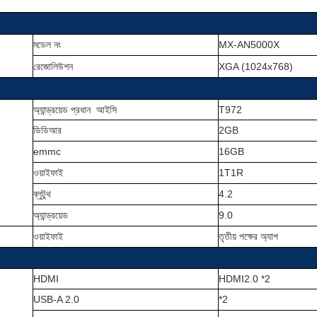
মডেল নং
MX-AN5000X
রেজোলিউশন
XGA (1024x768)
অ্যান্ড্রয়েড প্রধান
আইসি
T972
ডিডিআর
2GB
emmc
16GB
ওয়াইফাই
1T1R
ব্লুটুথ
4.2
অ্যান্ড্রয়েড
9.0
ওয়াইফাই
তৃতীয় পক্ষের অ্যাপ
HDMI
HDMI2.0 *2
USB-A 2.0
*2