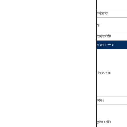
কনট্রাস্ট
শব্দ
ইউনিফর্মিটি
সাধারণ স্পেক
বিদ্যুৎ খরচ
অডিও
কুলিং সেটিং