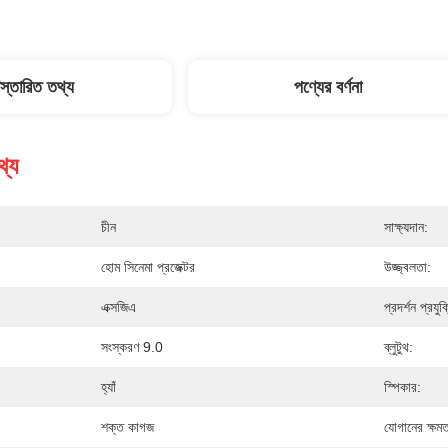
িস্তারিত তথ্য
পণ্যের বর্ণনা
থ্য
চীন
সাক্ষ্যদান:
হোম সিনেমা প্রজেক্টর
উজ্জ্বলতা:
এক্সজিএ
প্রদর্শন প্রযুক
সংস্করণ 9.0
ব্লুটুথ:
হ্যাঁ
স্পিকার:
শক্ত কাগজ
যোগানের ক্ষমত