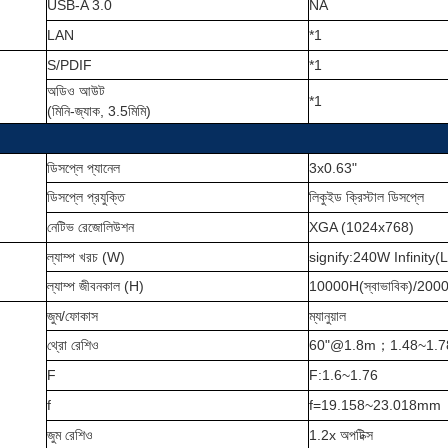
USB-A 3.0
NA
LAN
*1
S/PDIF
*1
অডিও আউট
*1
(
মিনি-জ্যাক, 3.5মিমি
)
ডিসপ্লে প্যানেল
3x0.63"
ডিসপ্লে প্রযুক্তি
লিকুইড ক্রিস্টাল ডিসপ্লে
নেটিভ রেজোলিউশন
XGA (1024x768)
ল্যাম্প খরচ (W)
signify:240W Infinity
ল্যাম্প জীবনকাল (H)
10000H(স্বাভাবিক)/20
জুম/ফোকাস
ম্যানুয়াল
থ্রো রেশিও
60"@1.8m
；
1.48~1.7
F
F:1.6~1.76
f
f=19.158~23.018mm
জুম রেশিও
1.2x অপটিক্স