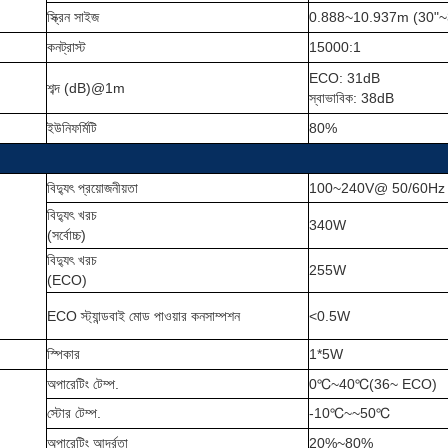
স্ক্রিন সাইজ
0.888~10.937m (30"~
কনট্রাস্ট
15000:1
ECO: 31dB
শব্দ (dB)@1m
স্বাভাবিক: 38dB
ইউনিফর্মিটি
80%
বিদ্যুৎ প্রয়োজনীয়তা
100~240V@ 50/60Hz
বিদ্যুৎ খরচ
340W
(সর্বোচ্চ)
বিদ্যুৎ খরচ
255W
(ECO)
ECO স্ট্যান্ডবাই মোড পাওয়ার কনসাম্পশন
<0.5W
স্পিকার
1*5W
অপারেটিং টেম্প.
0
℃
~40
℃
(36~ ECO)
স্টোর টেম্প.
-10
℃
~~50
℃
অপারেটিং আর্দ্রতা
20%~80%