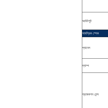
আউটপুট
সামগ্রিক স্পেক
প্যানেল
ল্যাম্প
প্রজেকশন লেন্স