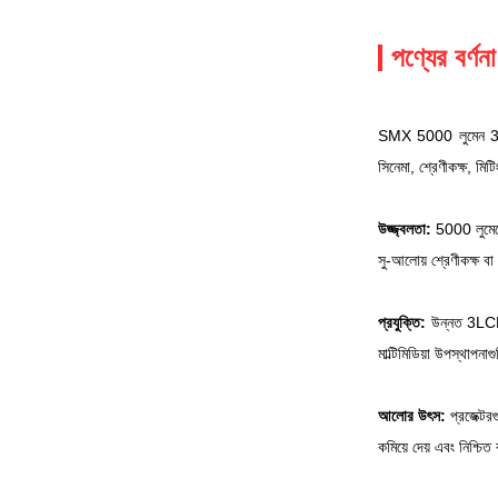
পণ্যের বর্ণনা
SMX 5000 লুমেন 3LCD 
সিনেমা, শ্রেণীকক্ষ, মি
মূল বৈশিষ্ট্য এবং সুবিধা
উজ্জ্বলতা:
5000 লুমেনের
সু-আলোয় শ্রেণীকক্ষ বা
প্রযুক্তি:
উন্নত 3LCD প
মাল্টিমিডিয়া উপস্থাপন
আলোর উৎস:
প্রজেক্টর
কমিয়ে দেয় এবং নিশ্চি