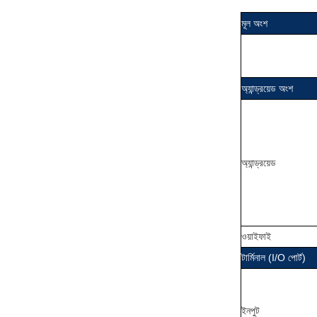
মূল অংশ
অ্যান্ড্রয়েড অংশ
অ্যান্ড্রয়েড
ওয়াইফাই
টার্মিনাল (I/O পোর্ট)
ইনপুট