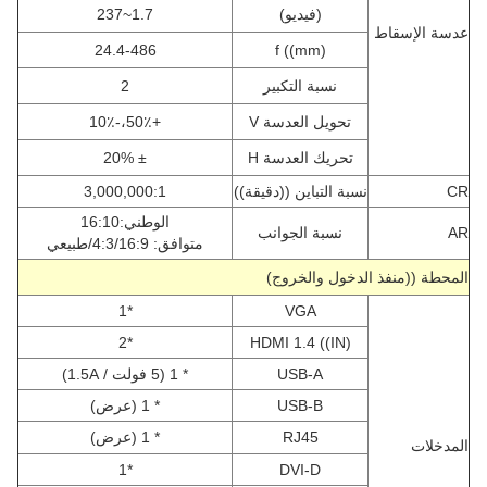
(فيديو)
1.7~237
عدسة الإسقاط
24.4-486
f ((mm)
نسبة التكبير
2
تحويل العدسة V
+50٪،-10٪
تحريك العدسة H
± 20%
CR
نسبة التباين ((دقيقة))
3,000,000:1
الوطني:16:10
AR
نسبة الجوانب
متوافق: 4:3/16:9/طبيعي
المحطة ((منفذ الدخول والخروج)
*1
VGA
*2
HDMI 1.4 ((IN)
USB-A
* 1 (5 فولت / 1.5A)
USB-B
* 1 (عرض)
RJ45
* 1 (عرض)
المدخلات
*1
DVI-D