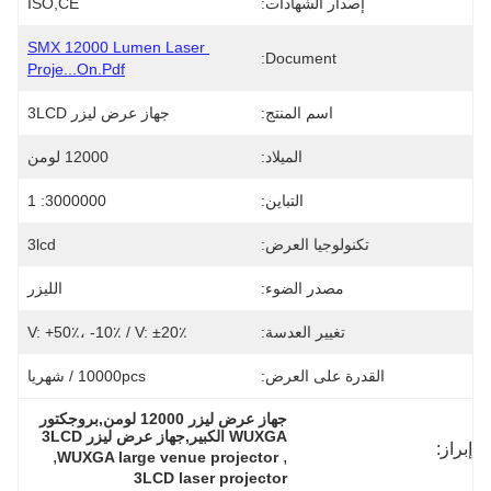
إصدار الشهادات:
ISO,CE
SMX 12000 Lumen Laser 
Document:
Proje...on.pdf
اسم المنتج:
جهاز عرض ليزر 3LCD
الميلاد:
12000 لومن
التباين:
3000000: 1
تكنولوجيا العرض:
3lcd
مصدر الضوء:
الليزر
تغيير العدسة:
V: +50٪، -10٪ / V: ±20٪
القدرة على العرض:
10000pcs / شهريا
جهاز عرض ليزر 12000 لومن,بروجكتور 
WUXGA الكبير,جهاز عرض ليزر 3LCD
إبراز:
, 
, 
WUXGA large venue projector
3LCD laser projector