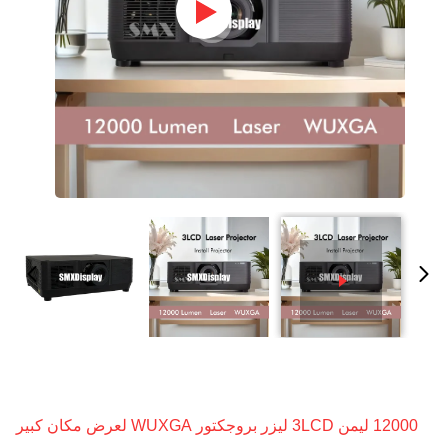
12000 ليمن 3LCD ليزر بروجكتور WUXGA لعرض مكان كبير