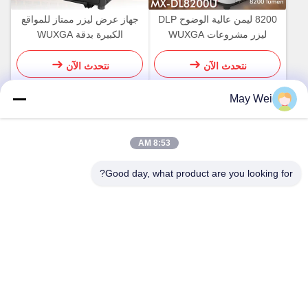
8200 ليمن عالية الوضوح DLP
جهاز عرض ليزر ممتاز للمواقع
ليزر مشروعات WUXGA
الكبيرة بدقة WUXGA
نتحدث الآن
نتحدث الآن
May Wei
اتصال سريع
8:53 AM
العنوان
Good day, what product are you looking for?
611، الكتلة A، مركز Zhihui الابتكار، شارع شيشيانغ، Baoan
District، شنتشن
الهاتف
0086-18923801593
البريد الإلكتروني
may@smxdisplay.com