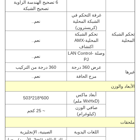
6 تصحيح الهندسة الزاوية
تصحيح الشبكة
غرفة التحكم في
الشبكة المحلية
نعم..
(كريسترون)
تحكم الشبكة
تحكم الشبكة
المحلية
المحلية-AMX
نعم..
اكتشاف
وصلة LAN Control-
نعم..
PJ
عرض 360 درجة
360 درجة من التركيب
غيرها
مزج الحافة
نعم..
الأبعاد والوزن
أبعاد ماكس
600*218*503
(WxHxD ملم)
صافي الوزن
~ 25 كجم
(كيلوغرام)
ملحقات
اللغات اليدوية
الصينية، الإنجليزية
سلك الطاقة ((3m، الأسود) ، جهاز