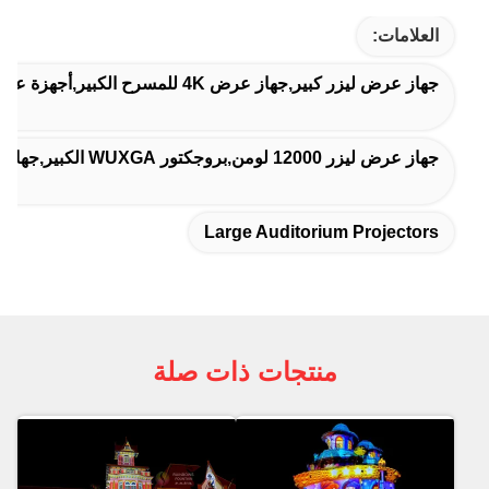
العلامات:
جهاز عرض ليزر كبير,جهاز عرض 4K للمسرح الكبير,أجهزة عرض للقاعات الكبيرة
جهاز عرض ليزر 12000 لومن,بروجكتور WUXGA الكبير,جهاز عرض ليزر 3LCD
Large Auditorium Projectors
منتجات ذات صلة