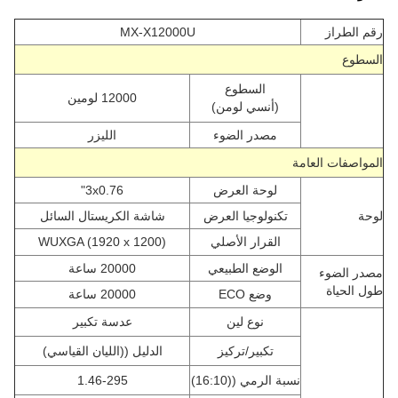
رقم الطراز
MX-X12000U
السطوع
السطوع
12000 لومين
(أنسي لومن)
مصدر الضوء
الليزر
المواصفات العامة
لوحة العرض
3x0.76"
لوحة
تكنولوجيا العرض
شاشة الكريستال السائل
القرار الأصلي
WUXGA (1920 x 1200)
الوضع الطبيعي
20000 ساعة
مصدر الضوء
طول الحياة
وضع ECO
20000 ساعة
نوع لين
عدسة تكبير
تكبير/تركيز
الدليل ((الليان القياسي)
نسبة الرمي ((16:10)
1.46-295