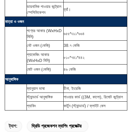
ডায়নামিক পাওয়ার কন্ট্রোল
হ্যাঁ।
স্পেসিফিকেশন
মাত্রা ও ওজন
পণ্যের আকার (WxHxD
৬৫৫*৩১১*৬৬৪
মিমি)
নেট ওজন (কেজি)
38.৭ কেজি
প্যাকেজিং আকার
৮১০*৭৪১*৪৪২
(WxHxD মিমি)
মোট ওজন (কেজি)
৪৬ কেজি
আনুষাঙ্গিক
ম্যানুয়াল ভাষা
চীনা, ইংরেজি
স্ট্যান্ডার্ড আনুষাঙ্গিক
পাওয়ার কার্ড ((3M, কালো), রিমোট কন্ট্রোল
প্যাকিং
কার্টুন (স্ট্যান্ডার্ড) / ফ্লাইট কেস
ট্যাগ:
থ্রিডি প্রজেকশন ম্যাপিং প্রজেক্টর