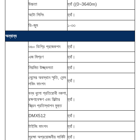
উচ্চতা
হ্যাঁ ((0~3640m)
অটো সিলিং
হ্যাঁ।
ডি-জুম
১-৩৩
অন্যান্য
৩৬০ ডিগ্রি প্রজেকশন
হ্যাঁ।
এজ মিশ্রণ
হ্যাঁ।
নিয়মিত উজ্জ্বলতা
হ্যাঁ।
লেন্সের অবস্থান স্মৃতি, লেন্স
হ্যাঁ।
লকিং ফাংশন
বন্ধ ধুলো প্রতিরোধী নকশা,
রক্ষণাবেক্ষণ এবং ফিল্টার
হ্যাঁ।
স্ক্রিন প্রতিস্থাপন মুক্ত
DMX512
হ্যাঁ।
টাইমিং ফাংশন
হ্যাঁ।
সুরক্ষা অপ্রয়োজনীয় সার্কিট
হ্যাঁ।