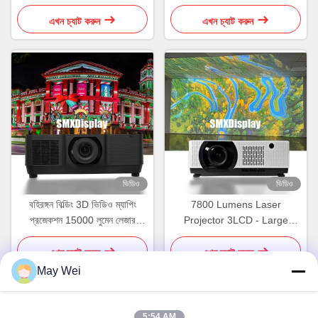
লেজার প্রজেক্টর
ডিসপ্লে
এখন চ্যাট করুন
এখন চ্যাট করুন
ভিডিও
ভিডিও
বহিরঙ্গন বিল্ডিং 3D ভিডিও ম্যাপিং
7800 Lumens Laser
প্রজেকশন 15000 লুমেন লেজার
Projector 3LCD - Large
প্রজেক্টর
Venue Ready with Crisp
Projection Up to 300"
এখন চ্যাট করুন
এখন চ্যাট করুন
May Wei
5:54 AM