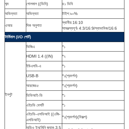
শব্দ
গোলমাল ((ডিবি)
৪১ ডিবি
অভিন্নতা
অভিন্নতা
টাইপ
:
৯০%
স্থানীয়:16:10
এআর
দিক অনুপাত
সামঞ্জস্যপূর্ণঃ 4:3/16:9/স্বাভাবিক/16:6
টার্মিনাল (I/O পোর্ট)
ভিজিএ
*১
HDMI 1.4 ((IN)
*২
ইউএসবি-এ
*১
USB-B
*১
(
প্রদর্শন
)
আরজে৪৫
*১
(
প্রদর্শন
)
ইনপুট
ডিভিআই-ডি
*১
এইচডি বেসটি
*১
এইচডি-এসডিআই ((৩জি-
*১
(
প্রদর্শন
)
(বিকল্প)
এসডিআই)
অডিও ইন
(
মিনি জ্যাক,3.5