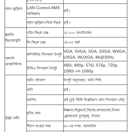
LAN Control-AMX
ল্যান কন্ট্রোল
হ্যাঁ।
আবিষ্কার
ল্যান কন্ট্রোল-পিজে লিঙ্ক
হ্যাঁ।
এইচ-সিঙ্ক রেঞ্জ
১৫-১০০ কেএইচজেড
স্ক্যানিং
ফ্রিকোয়েন্সি
ভি-সিঙ্ক রেঞ্জ
২৪-৮৫ হার্জ
VGA, SVGA, XGA, SXGA, WXGA,
কম্পিউটার সিগন্যাল ইনপুট
UXGA, WUXGA, 4K@30Hz
প্রদর্শন
রেজোলিউশন
480i, 480p, 576i, 576p, 720p,
ভিডিও সিগন্যাল ইনপুট
1080i এবং 1080p
অটো সেটআপ
ইনপুট অনুসন্ধান, অটো পিসি,
খালি
হ্যাঁ।
স্থগিত
হ্যাঁ ((5 মিনিট ডিফল্টরূপে কোন সিগন্যাল নেই)
উজ্জ্বল,
স্ট্যান্ডার্ড,
সিনেমা,
কালারবোর্ড,
ডিকম
ছবির মোড
,ব্ল্যাকবোর্ড ((সবুজ), উন্নত
SW সেটিং
শীতল হওয়ার সময়
৩০-এর দশক, স্বাভাবিক