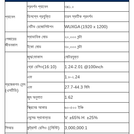
প্রদর্শন প্যানেল
৩x১.০
ডিসপ্লে প্রযুক্তি
তরল স্ফটিক প্রদর্শন
প্যানেল
নেটিভ রেজোলিউশন
WUXGA (1920 x 1200)
স্বাভাবিক মোড
২০,০০০ ঘন্টা
লেজারের
জীবনকাল
ইকো মোড
৩০,০০০ ঘন্টা
জুম/ফোকাস
মোটরযুক্ত
থ্রো রেসিও
(
16
:
10
)
1.24-2.01 @100inch
এফ
1.৮-২.24
প্রজেকশন লেন্স
এফ
27.7-44.3 মিমি
(এসটিডি)
জুম অনুপাত
1.62
স্ক্রিনের আকার
৬০-৫০০ ইঞ্চি
লেন্সের স্থানান্তর
V: ±65% H: ±25%
সিআর
কন্ট্রাস্ট রেসিও ((মিনিট)
3,000,000:1