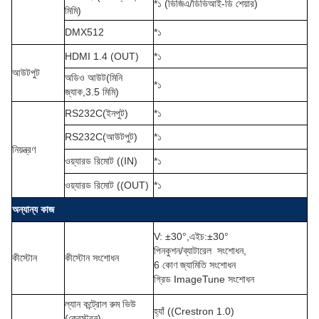
*১ (ভিজিএ/ডিভিআই-ডি শেয়ার)
মিমি
)
DMX512
*১
HDMI 1.4 (OUT)
*১
আউটপুট
অডিও আউট
(
মিনি
*১
জ্যাক,3.5 মিমি
)
RS232C
(
ইনপুট
)
*১
RS232C
(
আউটপুট
)
*১
নিয়ন্ত্রণ
ওয়্যারড রিমোট ((IN)
*১
ওয়্যারড রিমোট ((OUT)
*১
অন্যান্য কাজ
V: ±30°
,
এইচ
:
±30°
পিনকুশন/ব্যাটারেল
সংশোধন,
কীস্টোন
কীস্টোন সংশোধন
6 কোণ জ্যামিতি সংশোধন
গ্রিড ImageTune সংশোধন
ল্যান কন্ট্রোল রুম ভিউ
হ্যাঁ ((Crestron 1.0)
(ক্রেস্ট্রন)