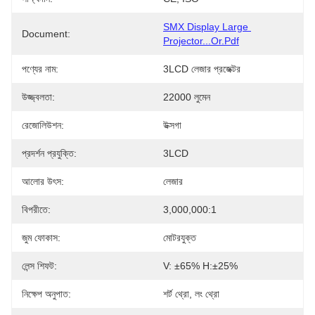
SMX Display Large 
Document:
Projector...or.pdf
পণ্যের নাম:
3LCD লেজার প্রজেক্টর
উজ্জ্বলতা:
22000 লুমেন
রেজোলিউশন:
উক্সগা
প্রদর্শন প্রযুক্তি:
3LCD
আলোর উৎস:
লেজার
বিপরীতে:
3,000,000:1
জুম ফোকাস:
মোটরযুক্ত
লেন্স শিফট:
V: ±65% H:±25%
নিক্ষেপ অনুপাত:
শর্ট থ্রো, লং থ্রো