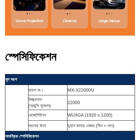
স্পেসিফিকেশন
মূল অংশ
মডেল নং।
MX-X22000U
উজ্জ্বলতা
22000
(অ্যান্সি লুমেনস)
রেজোলিউশন
WUXGA (1920 x 1200)
আলোর উৎস
ডুয়াল কালার লেজার (নীল + লাল)
সামগ্রিক স্পেসিফিকেশন