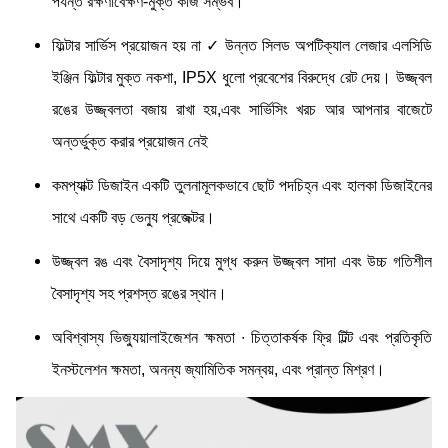
পর্যন্ত রক্ষণাবেক্ষণ-মুক্ত কাজ সম্ভব।
ফিল্টার সার্ভিস প্রয়োজন হয় না ✓ উন্নত সিলড অপটিক্যাল লেজার এলসিডি
ইঞ্জিন ফিল্টার মুক্ত নকশা, IP5X ধুলো প্রবেশের বিরুদ্ধে রেট দেয়। উজ্জ্বল
রঙের উজ্জ্বলতা বজায় রাখা হয়,এবং সার্ভিসিং খরচ আর আপনার বাজেটে
অন্তর্ভুক্ত করার প্রয়োজন নেই
কমপ্যাক্ট ডিজাইন একটি তুলনামূলকভাবে ছোট পদচিহ্ন এবং হালকা ডিজাইনের
সাথে একটি বড় ভেন্যু প্রজেক্টর।
উজ্জ্বল রঙ এবং বৈসাদৃশ্য দিয়ে মুগ্ধ করুন উজ্জ্বল সাদা এবং উচ্চ গতিশীল
বৈসাদৃশ্য সহ প্রশস্ত রঙের স্থান।
অবিশ্বাস্য ভিজ্যুয়ালাইজেশন ক্ষমতা ∙ চিত্তাকর্ষক ফ্রি টিল্ট এবং প্রতিকৃতি
ইনস্টলেশন ক্ষমতা, অনন্য জ্যামিতিক সমন্বয়, এবং প্রান্ত মিশ্রণ।