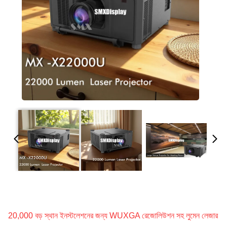
20,000 বড় স্থান ইনস্টলেশনের জন্য WUXGA রেজোলিউশন সহ লুমেন লেজার