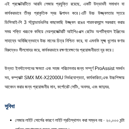
এই প্রজেক্টরটিতে আরবি লেজার প্রযুক্তি রয়েছে, একটি উদ্ভাবনী সমাধান যা
কার্যকরভাবে তীব্র প্রাকৃতিক স্বর উত্পাদন করে।এটি উচ্চ উজ্জ্বলতার স্তরে
ডিসিআই-পি 3 স্ট্যান্ডার্ডগুলির কাছাকাছি উজ্জ্বল রঙের পারফরম্যান্স সরবরাহ করার
সময় শক্তি খরচকে কমিয়ে দেয়প্রজেক্টরটি আইপি৫এক্স রেটেড অপটিক্যাল ইঞ্জিনের
সাহায্যে অবিচ্ছিন্নভাবে উচ্চ মানের চিত্র নিশ্চিত করে, যা এমনকি সূক্ষ্ম ধুলোর কণার
বিরুদ্ধেও সীলমোহর করে, কার্যকরভাবে রক্ষণাবেক্ষণের প্রয়োজনীয়তা দূর করে।
উন্নত ইনস্টলেশনের ক্ষমতা এবং সহজ পরিচালনার জন্য সম্পূর্ণ ProAssist সমর্থন
সহ, কম্প্যাক্ট SMX MX-X22000U নির্ভরযোগ্যতা, কার্যকারিতা,এবং উচ্চশিক্ষায়
আবেদন করার জন্য প্রয়োজনীয় মান, কর্পোরেট সেটিং, অবসর, এবং জাদুঘর.
সুবিধা
লেজার লাইট সোর্সের কারণে লাইট প্রতিস্থাপন করা সম্ভব নয় ∙ ২০,০০০ ঘন্টা