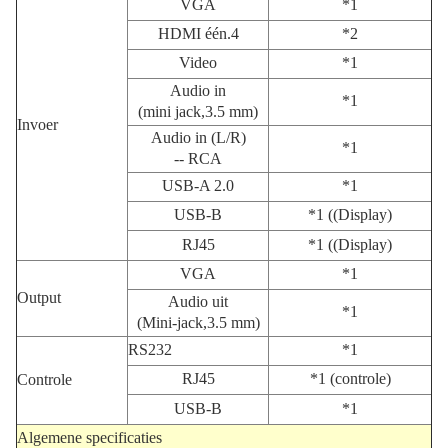
VGA
*1
HDMI één.4
*2
Video
*1
Audio in
*1
(mini jack,3.5 mm)
Invoer
Audio in (L/R)
*1
-- RCA
USB-A 2.0
*1
USB-B
*1 ((Display)
RJ45
*1 ((Display)
VGA
*1
Output
Audio uit
*1
(Mini-jack,3.5 mm)
RS232
*1
RJ45
*1 (controle)
Controle
USB-B
*1
Algemene specificaties