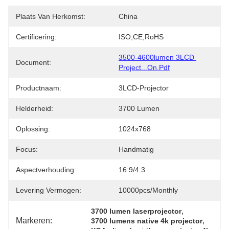
Plaats Van Herkomst:
China
Certificering:
ISO,CE,RoHS
3500-4600lumen 3LCD 
Document:
Project...on.pdf
Productnaam:
3LCD-Projector
Helderheid:
3700 Lumen
Oplossing:
1024x768
Focus:
Handmatig
Aspectverhouding:
16:9/4:3
Levering Vermogen:
10000pcs/monthly
, 
3700 lumen laserprojector
Markeren:
, 
3700 lumens native 4k projector