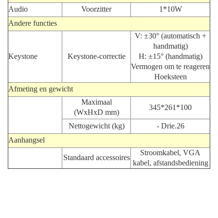
Audio
Voorzitter
1*10W
Andere functies
V: ±30° (automatisch +
handmatig)
Keystone
Keystone-correctie
H: ±15° (handmatig)
Vermogen om te reageren
Hoeksteen
Afmeting en gewicht
Maximaal
345*261*100
(WxHxD mm)
Nettogewicht (kg)
- Drie.26
Aanhangsel
Stroomkabel, VGA
Standaard accessoires
kabel, afstandsbediening