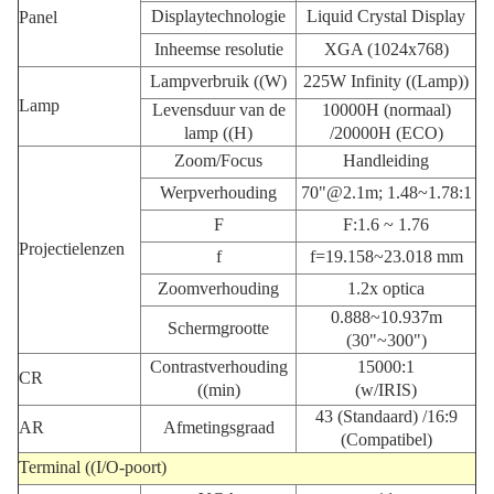
Displaytechnologie
Liquid Crystal Display
Panel
Inheemse resolutie
XGA (1024x768)
Lampverbruik ((W)
225W Infinity ((Lamp))
Lamp
Levensduur van de
10000H (normaal)
lamp ((H)
/20000H (ECO)
Zoom/Focus
Handleiding
Werpverhouding
70"@2.1m; 1.48~1.78:1
F
F:1.6 ~ 1.76
Projectielenzen
f
f=19.158~23.018 mm
Zoomverhouding
1.2x optica
0.888~10.937m
Schermgrootte
(30"~300")
Contrastverhouding
15000:1
CR
((min)
(w/IRIS)
43 (Standaard) /16:9
AR
Afmetingsgraad
(Compatibel)
Terminal ((I/O-poort)