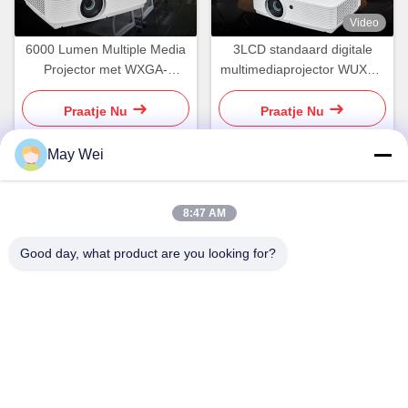
Video
6000 Lumen Multiple Media
3LCD standaard digitale
Projector met WXGA-
multimediaprojector WUXGA
resolutie voor
5500 lumens voor helder,
conferentieruimte
levendig beeld
Praatje Nu
Praatje Nu
May Wei
Snel contact
8:47 AM
Adres
Good day, what product are you looking for?
611, Block A, Zhihui Innovation Center, Xixiang Street,
Baoan District, Shenzhen
Tel.
0086-18923801593
E-mail