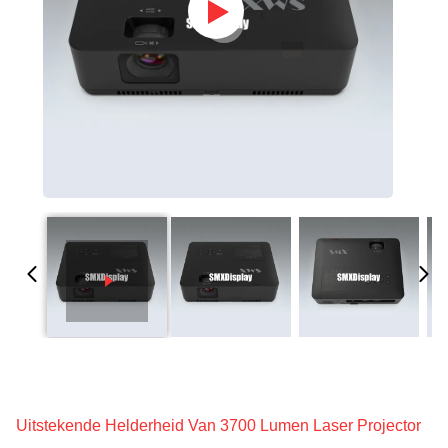
Uitstekende Helderheid Van 3700 Lumen Laser Projector