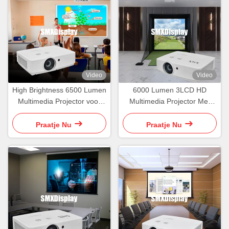
Video
Video
High Brightness 6500 Lumen
6000 Lumen 3LCD HD
Multimedia Projector voor
Multimedia Projector Met
het klaslokaal
WUXGA Voor Golf Simulatie
Projectie
Praatje Nu
Praatje Nu