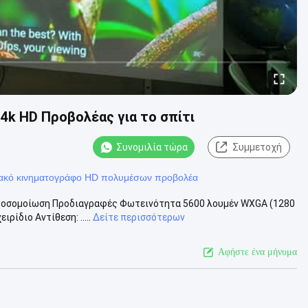
4k HD Προβολέας για το σπίτι
Συνομιλία τώρα
Συμμετοχή
ιακό κινηματογράφο HD πολυμέσων προβολέα
ροσομοίωση Προδιαγραφές Φωτεινότητα 5600 λουμέν WXGA (1280
ρίδιο Αντίθεση: .....
Δείτε περισσότερων
Αφήστε ένα μήνυμα