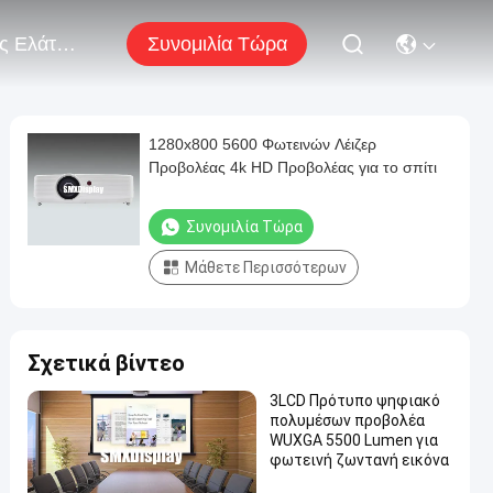
Συνομιλία Τώρα
Μας Ελάτε Σε Επαφή Με
1280x800 5600 Φωτεινών Λέιζερ
Προβολέας 4k HD Προβολέας για το σπίτι
Συνομιλία Τώρα
Μάθετε Περισσότερων
Σχετικά βίντεο
3LCD Πρότυπο ψηφιακό
πολυμέσων προβολέα
WUXGA 5500 Lumen για
φωτεινή ζωντανή εικόνα