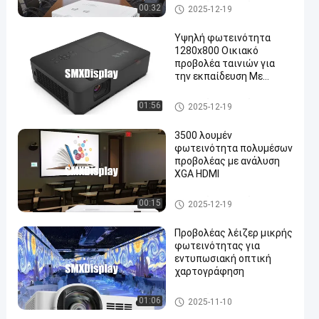
Προβολέας πολυμέσων
00:32
2025-12-19
Υψηλή φωτεινότητα
1280x800 Οικιακό
προβολέα ταινιών για
την εκπαίδευση Με
10000 ώρες ζωής
Προβολέας πολυμέσων
01:56
2025-12-19
3500 λουμέν
φωτεινότητα πολυμέσων
προβολέας με ανάλυση
XGA HDMI
Προβολέας πολυμέσων
00:15
2025-12-19
Προβολέας λέιζερ μικρής
φωτεινότητας για
εντυπωσιακή οπτική
χαρτογράφηση
Προβολέας Immersive Project
01:06
2025-11-10
ion