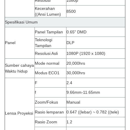
Resolusi
1080p
Kecerahan
8500
((Ansi Lumen)
Spesifikasi Umum
Panel Tampilan
0.65" DMD
Teknologi
Panel
DLP
Tampilan
Resolusi Asli
1080P (1920 x 1080)
Mode normal
20,000hrs
Sumber cahaya
Waktu hidup
Modus ECO1
30,000hrs
F
2.4
f
9.66mm-11.65mm
Zoom/Fokus
Manual
Rasio lemparan
0.647 ((lebar) ~ 0.782 ((tele)
Lensa Proyeksi
Rasio Zoom
1.2