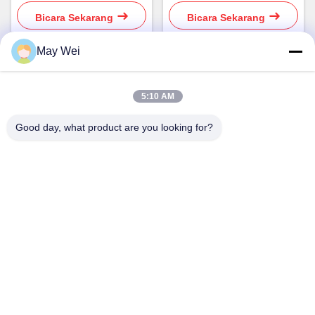
Untuk Bioskop Rumah
Proyektor Laser
Bicara Sekarang
Bicara Sekarang
May Wei
Kontak Cepat
5:10 AM
Good day, what product are you looking for?
Alamat
611, Blok A, Pusat Inovasi Zhihui, Xixiang St., Baoan District,
Shenzhen
Telp
0086-18923801593
E-mail
may@smxdisplay.com