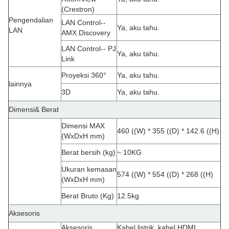
(Crestron)
Pengendalian
LAN Control--
Ya, aku tahu.
LAN
AMX Discovery
LAN Control-- PJ
Ya, aku tahu.
Link
Proyeksi 360°
Ya, aku tahu.
lainnya
3D
Ya, aku tahu.
Dimensi& Berat
Dimensi MAX
460 ((W) * 355 ((D) * 142.6 ((H)
(WxDxH mm)
Berat bersih (kg)
~ 10KG
Ukuran kemasan
574 ((W) * 554 ((D) * 268 ((H)
(WxDxH mm)
Berat Bruto (Kg)
12.5kg
Aksesoris
Aksesoris
Kabel listrik, kabel HDMI