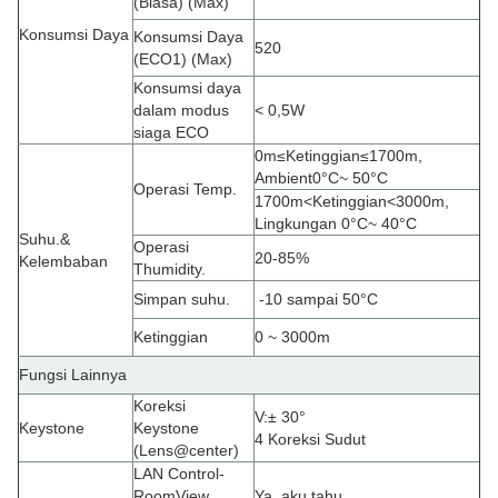
(Biasa) (Max)
Konsumsi Daya
Konsumsi Daya
520
(ECO1) (Max)
Konsumsi daya
dalam modus
< 0,5W
siaga ECO
0m
≤
Ketinggian
≤
1700m,
Ambient0
°C
~ 50
°C
Operasi Temp.
1700m
<
Ketinggian
<
3000m,
Lingkungan 0
°C
~ 40
°C
Suhu.&
Operasi
20-85%
Kelembaban
Thumidity.
Simpan suhu.
-10 sampai 50°C
Ketinggian
0 ~ 3000m
Fungsi Lainnya
Koreksi
V
:
± 30°
Keystone
Keystone
4 Koreksi Sudut
(Lens@center)
LAN Control-
RoomView
Ya, aku tahu.