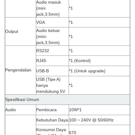
Audio masuk
(mini
*1
jack,3.5mm
)
VGA
*1
Audio keluar
Output
(mini-
*1
jack,3.5mm)
RS232
*1
RJ45
*1 (Kontrol)
Pengendalian
USB-B
*1 (Untuk upgrade)
USB (Tipe A)
hanya
*1
mendukung 5V
Spesifikasi Umum
Audio
Pembicara
10W*1
Kebutuhan Daya
100 ~ 240V @ 50/60Hz
Konsumsi Daya
670