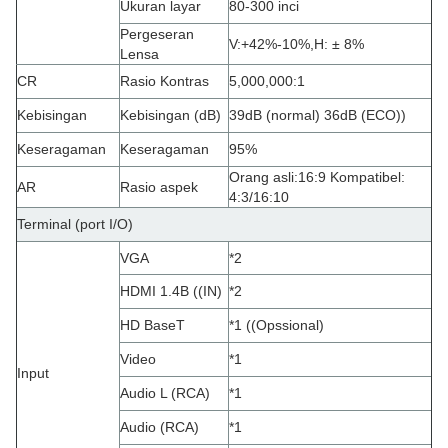
Ukuran layar
80-300 inci
Pergeseran
V:
+
42%
-10%
,
H: ± 8%
Lensa
CR
Rasio Kontras
5,000,000:1
Kebisingan
Kebisingan (dB)
39dB (normal) 36dB (ECO)
)
Keseragaman
Keseragaman
95%
Orang asli:16:9 Kompatibel:
AR
Rasio aspek
4:3/16:10
Terminal (port I/O)
VGA
*2
HDMI 1.4B ((IN)
*2
HD BaseT
*1 ((Opssional)
Video
*1
Input
Audio L (RCA)
*1
Audio (RCA)
*1