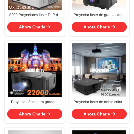
8200 Proyectores láser DLP de
Proyector láser de gran alcance
alto brillo de luz WUXGA
premium con resolución WUXGA
Ahora Charle
Ahora Charle
Proyector láser para grandes
Proyector láser de doble color y
recintos Premium de 22.000
alto brillo de 9500 lúmenes para
lúmenes, lentes motorizadas para
salas de reuniones grandes
Ahora Charle
Ahora Charle
mapeo 3D