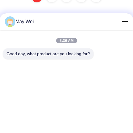
May Wei
Contacto rápido
3:36 AM
Dirección
Good day, what product are you looking for?
611, Bloque A, Centro de Innovación Zhihui, calle Xixiang,
distrito Baoan, Shenzhen
Teléfono
0086-18923801593
Email
may@smxdisplay.com