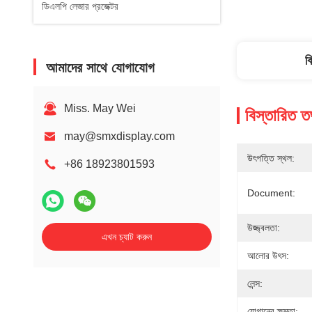
ডিএলপি লেজার প্রজেক্টর
ব
আমাদের সাথে যোগাযোগ
Miss. May Wei
বিস্তারিত ত
may@smxdisplay.com
উৎপত্তি স্থল:
+86 18923801593
Document:
উজ্জ্বলতা:
এখন চ্যাট করুন
আলোর উৎস:
লেন্স:
যোগানের ক্ষমতা: