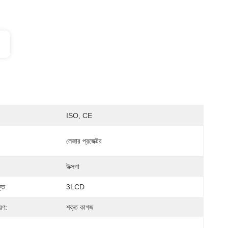
ISO, CE
লেজার প্রজেক্টর
উক্সগা
্তি:
3LCD
রণ:
শক্ত কাগজ