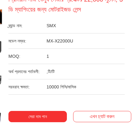
ডি ম্যাপিংয়ের জন্য মোটরাইজড লেন্স
ব্র্যান্ড নাম:
SMX
মডেল নম্বর:
MX-X22000U
MOQ:
1
অর্থ প্রদানের শর্তাবলী:
,টি/টি
সরবরাহ ক্ষমতা:
10000 পিসি/মাসিক
এখন চ্যাট করুন
সেরা দাম পান