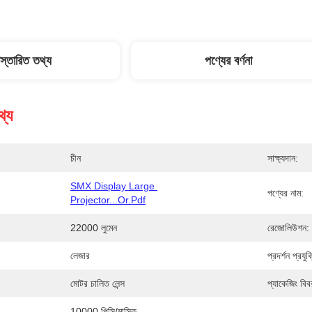
িস্তারিত তথ্য
পণ্যের বর্ণনা
থ্য
চীন
সাক্ষ্যদান:
SMX Display Large 
পণ্যের নাম:
Projector...or.pdf
22000 লুমেন
রেজোলিউশন:
লেজার
প্রদর্শন প্রযুক
মোটর চালিত লেন্স
প্যাকেজিং বিব
10000 পিসি/মাসিক