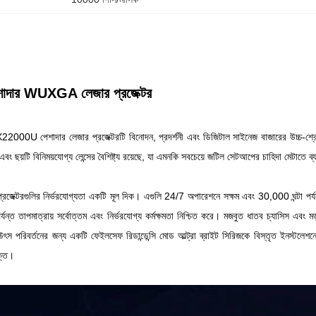
েশাদার WUXGA লেজার প্রজেক্টর
22000U পেশাদার লেজার প্রজেক্টরটি বিনোদন, প্রদর্শনী এবং ডিজিটাল সাইনেজ বাজারের উচ্চ-শ্রে
বং ছয়টি বিনিময়যোগ্য লেন্সের বৈশিষ্ট্য রয়েছে, যা এমনকি সবচেয়ে জটিল সেটআপের চাহিদা মেটাতে ব্
র প্রজেক্টরগুলির নির্ভরযোগ্যতা একটি মূল দিক। এগুলি 24/7 অপারেশনে সক্ষম এবং 30,000 ঘন্টা প
র্যন্ত তাপমাত্রায় সর্বোত্তম এবং নির্ভরযোগ্য কর্মক্ষমতা নিশ্চিত করে। মজবুত ধাতব চ্যাসিস এব
ক উৎস পরিবর্তনের জন্য একটি ফেইলসেফ রিডান্ডেন্সি মোড আল্ট্রা ব্রাইট সিরিজকে বিস্তৃত ইনস্টলে
ুক্ত।