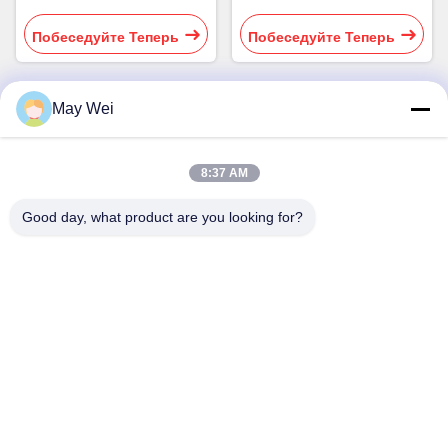
проекторы WUXGA
WUXGA
Побеседуйте Теперь
Побеседуйте Теперь
May Wei
Быстрый контакт
8:37 AM
Адрес
Good day, what product are you looking for?
611, блок А, инновационный центр Zhihui, улица Сисянь,
район Баоан, Шэньчжэнь
Телефон
0086-18923801593
Электронная почта
may@smxdisplay.com