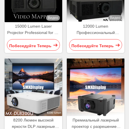
Видео
Видео
15000 Lumen Laser
12000 Lumen
Projector Professional for 3D
Профессиональный
Hologram Video Mapping
лазерный проектор
Projection
большой площадки
Побеседуйте Теперь
Побеседуйте Теперь
Картовая проекция
8200 Люмен высокой
Премиальный лазерный
яркости DLP лазерные
проектор с разрешением