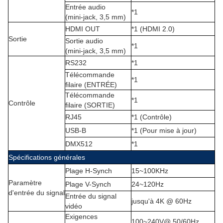
Entrée audio
*1
(mini-jack, 3,5 mm
)
HDMI OUT
*1 (HDMI 2.0)
Sortie
Sortie audio
*1
(mini-jack, 3,5 mm
)
RS232
*1
Télécommande
*1
filaire (ENTRÉE)
Télécommande
*1
Contrôle
filaire (SORTIE)
RJ45
*1 (Contrôle)
USB-B
*1 (Pour mise à jour)
DMX512
*1
Spécifications générales
Plage H-Synch
15~100KHz
Paramètre
Plage V-Synch
24~120Hz
d'entrée du signal
Entrée du signal
jusqu'à 4K @ 60Hz
vidéo
Exigences
100~240V@ 50/60Hz