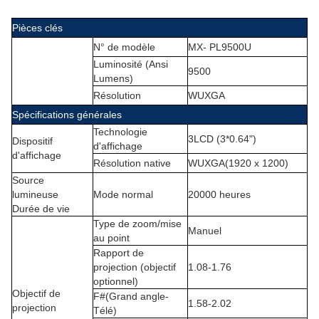
Pièces clés
N° de modèle
MX- PL9500U
Luminosité (Ansi
9500
Lumens)
Résolution
WUXGA
Spécifications générales
Technologie
3LCD (3*0.64")
Dispositif
d'affichage
d'affichage
Résolution native
WUXGA(1920 x 1200)
Source
lumineuse
Mode normal
20000 heures
Durée de vie
Type de zoom/mise
Manuel
au point
Rapport de
projection (objectif
1.08-1.76
optionnel)
Objectif de
F#(Grand angle-
1.58-2.02
projection
Télé)