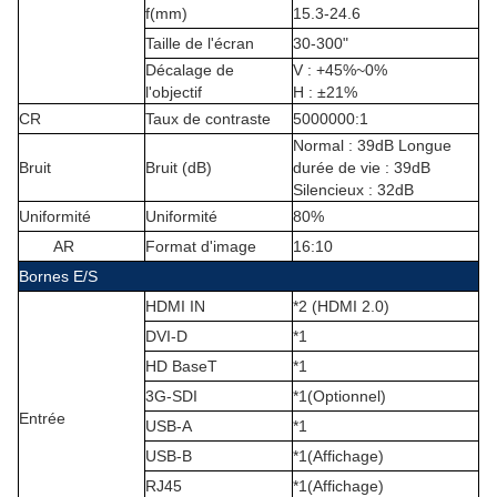
f(mm)
15.3-24.6
Taille de l'écran
30-300"
Décalage de
V : +45%~0%
l'objectif
H : ±21%
CR
Taux de contraste
5000000:1
Normal : 39dB Longue
Bruit
Bruit (dB
)
durée de vie : 39dB
Silencieux : 32dB
Uniformité
Uniformité
80%
AR
Format d'image
16:10
Bornes E/S
HDMI IN
*2 (HDMI 2.0)
DVI-D
*1
HD BaseT
*1
3G-SDI
*1
(
Optionnel)
Entrée
USB-A
*1
USB-B
*1
(
Affichage
)
RJ45
*1
(
Affichage
)