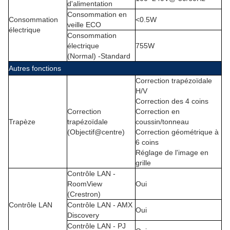
d'alimentation
Consommation en
Consommation
<0.5W
veille ECO
électrique
Consommation
électrique
755W
(Normal) -Standard
Autres fonctions
Correction trapézoïdale
H/V
Correction des 4 coins
Correction
Correction en
Trapèze
trapézoïdale
coussin/tonneau
(
Objectif@centre)
Correction géométrique à
6 coins
Réglage de l'image en
grille
Contrôle LAN -
RoomView
Oui
(Crestron)
Contrôle LAN
Contrôle LAN - AMX
Oui
Discovery
Contrôle LAN - PJ