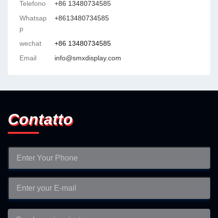
Telefono
+86 13480734585
Whatsap
+8613480734585
p
wechat
+86 13480734585
Email
info@smxdisplay.com
Contatto