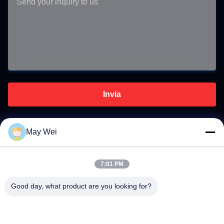
Invia
May Wei
Contatto rapido
7:01 PM
Indirizzo
Good day, what product are you looking for?
611, blocco A, Zhihui Innovation Center, Xixiang Street,
Baoan District, Shenzhen
Telefono