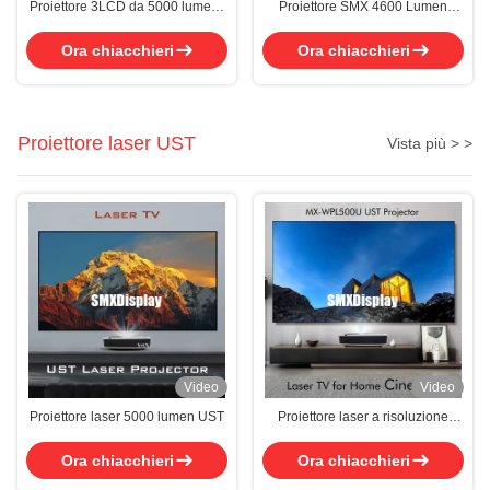
Proiettore 3LCD da 5000 lumens
Proiettore SMX 4600 Lumen
con proiezione intelligente all-in-
3LCD con sistema Android
one Android OS
Ora chiacchieri
Ora chiacchieri
Proiettore laser UST
Vista più > >
Video
Video
Proiettore laser 5000 lumen UST
Proiettore laser a risoluzione
5000 lumen WUXGA per
l'esperienza televisiva di home
Ora chiacchieri
Ora chiacchieri
cinema