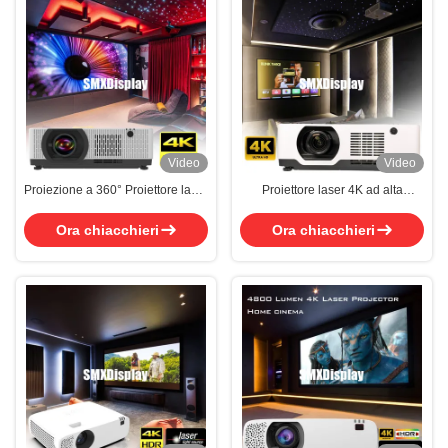
Video
Video
Proiezione a 360° Proiettore laser
Proiettore laser 4K ad alta
per la casa Proiettore
luminosità 6500 lumen per
cinematografico 4k per grandi
cinema domestico
Ora chiacchieri
Ora chiacchieri
sale