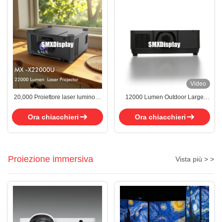
Video
20,000 Proiettore laser luminoso
12000 Lumen Outdoor Large
con risoluzione WUXGA per
Venue 3LCD Laser Projector
installazioni di grandi locali
Ora chiacchieri
Ora chiacchieri
Proiezione immersiva
Vista più > >