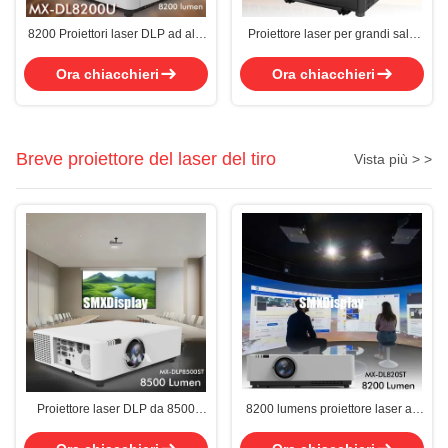
8200 Proiettori laser DLP ad alta
Proiettore laser per grandi sale
luminosità
premium con risoluzione WUXGA
Ora chiacchieri
Ora chiacchieri
Breve proiettore del laser del tiro
Vista più > >
Proiettore laser DLP da 8500
8200 lumens proiettore laser ad
lumen con nitidezza a ottica corta
alta luminosità