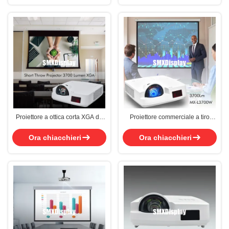
Proiettore a ottica corta XGA da
Proiettore commerciale a tiro
3700 lumen, luminoso, per aule e
corto 3,700 lumens Risoluzione
riunioni
WXGA connessione HDMI/USB
Ora chiacchieri
Ora chiacchieri