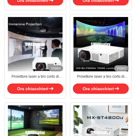
Ora chiacchieri
Ora chiacchieri
Video
Video
Proiettore laser a tiro corto di
Proiettore laser a tiro corto di
7500 lumen per proiezione
7000 lumens con altoparlante
immersiva
16W
Ora chiacchieri
Ora chiacchieri