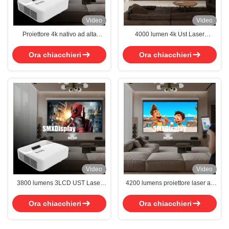
Video
Video
Proiettore 4k nativo ad alta
4000 lumen 4k Ust Laser
luminosità 4500 lumen
Projector Con Risoluzione
WUXGA E Design Ultra Short
Ora chiacchieri
Ora chiacchieri
Throw
Video
Video
3800 lumens 3LCD UST Laser
4200 lumens proiettore laser ad
Projector per immagini chiare e
alto contrasto UST con lunga
dettagliate
durata
Ora chiacchieri
Ora chiacchieri