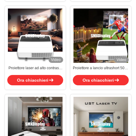
Video
Video
Proiettore laser ad alto contrasto
Proiettore a lancio ultrashort 5000
3LCD con schermo da 120 pollici
lumen
Ora chiacchieri
Ora chiacchieri