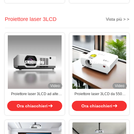
Proiettore laser 3LCD
Vista più > >
Video
Video
Proiettore laser 3LCD ad alte
Proiettore laser 3LCD da 5500
prestazioni
lumen con risoluzione WUXGA
per il business
Ora chiacchieri
Ora chiacchieri