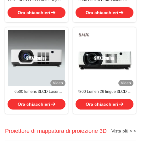
Laser 3LCD Classroom Projector
5300 Lumen Professional 3lcd
3800 Lumens XGA for Learning
proiettore a tiro corto proiettore
Meetings​
laser portatile 4k
Ora chiacchieri
Ora chiacchieri
Video
Video
6500 lumens 3LCD Laser
7800 Lumen 26 lingue 3LCD 4k
Projector Risoluzione WUXGA
proiettore con schermo da 300
pollici
Ora chiacchieri
Ora chiacchieri
Proiettore di mappatura di proiezione 3D
Vista più > >