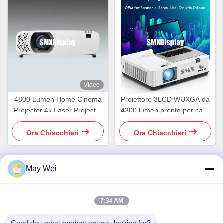
Video
4800 Lumen Home Cinema
Proiettore 3LCD WUXGA da
Projector 4k Laser Projector
4300 lumen pronto per casa
con HDR
e ufficio con sistema Android
Ora Chiacchieri
Ora Chiacchieri
May Wei
Contatto rapido
7:34 AM
Indirizzo
Good day, what product are you looking for?