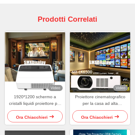
Prodotti Correlati
Video
Video
1920*1200 schermo a
Proiettore cinematografico
cristalli liquidi proiettore per
per la casa ad alta
cinema domestico per sala
luminosità 4K 6500 Lumen
audiovisiva
con HDR10
Ora Chiacchieri
Ora Chiacchieri