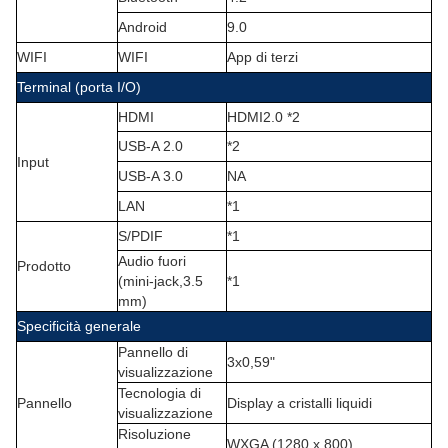
Android
9.0
WIFI
WIFI
App di terzi
Terminal (porta I/O)
HDMI
HDMI2.0 *2
USB-A 2.0
*2
Input
USB-A 3.0
NA
LAN
*1
S/PDIF
*1
Audio fuori
Prodotto
(
mini-jack,3.5
*1
mm
)
Specificità generale
Pannello di
3x0,59"
visualizzazione
Tecnologia di
Pannello
Display a cristalli liquidi
visualizzazione
Risoluzione
WXGA (1280 x 800)