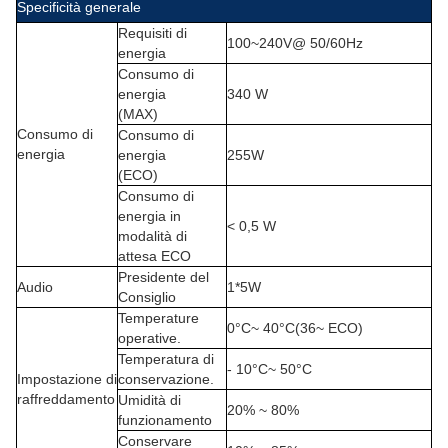
Specificità generale
Requisiti di
100~240V@ 50/60Hz
energia
Consumo di
energia
340 W
(MAX)
Consumo di
Consumo di
energia
energia
255W
(ECO)
Consumo di
energia in
< 0,5 W
modalità di
attesa ECO
Presidente del
Audio
1*5W
Consiglio
Temperature
0
°C
~ 40
°C
(36~ ECO)
operative.
Temperatura di
- 10
°C
~ 50
°C
Impostazione di
conservazione.
raffreddamento
Umidità di
20% ~ 80%
funzionamento
Conservare