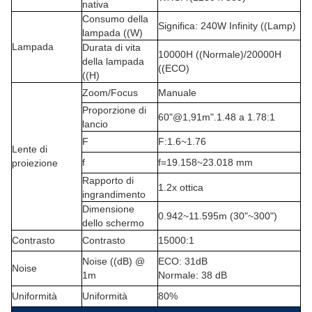
nativa
Consumo della
Significa: 240W Infinity ((Lamp)
lampada ((W)
Lampada
Durata di vita
10000H ((Normale)/20000H
della lampada
((ECO)
((H)
Zoom/Focus
Manuale
Proporzione di
60"@1,91m
".
1.48 a 1.78
:
1
lancio
F
F:1.6~1.76
Lente di
f
f=19.158~23.018 mm
proiezione
Rapporto di
1.2x ottica
ingrandimento
Dimensione
0.942~11.595m (30"~300")
dello schermo
Contrasto
Contrasto
15000:1
Noise ((dB) @
ECO: 31dB
Noise
1m
Normale: 38 dB
Uniformità
Uniformità
80%