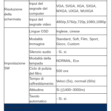
Input del
VGA, SVGA, XGA, SXGA,
segnale del
Risoluzione
WXGA, UXGA, WUXGA
computer
della
schermata
Input del
480i/p
,
576i/p
,
720p
,
1080i
,
1080p
segnale video
Lingue OSD
Inglese, cinese
Modalità
Standard, Soft, Film, Sport,
immagine
Gioco, Custom
Silenzio audio
- Sì, sì.
Modalità della
NORMAL, Eco
Impostazione
lampada
SW
Ciclo di pulizia
500 ore
del filtro
Tempo di
Veloci (5s), normali (60s)
raffreddamento
Altitudine
Sì ((1400~3000m)
Tavolo
- Sì, sì.
automatico
Dimensione e peso