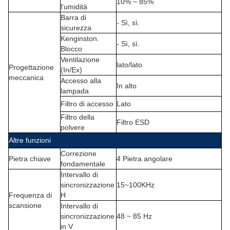
10% ~ 85%
l'umidità
Barra di
- Sì, sì.
sicurezza
Kenginston.
- Sì, sì.
Blocco
Ventilazione
lato/lato
Progettazione
(In/Ex)
meccanica
Accesso alla
In alto
lampada
Filtro di accesso
Lato
Filtro della
Filtro ESD
polvere
Altre funzioni
Correzione
Pietra chiave
4 Pietra angolare
fondamentale
Intervallo di
sincronizzazione
15~100KHz
Frequenza di
H
scansione
Intervallo di
sincronizzazione
48 ~ 85 Hz
in V