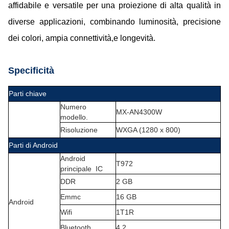
affidabile e versatile per una proiezione di alta qualità in
diverse applicazioni, combinando luminosità, precisione
dei colori, ampia connettività,e longevità.
Specificità
Parti chiave
Numero
MX-AN4300W
modello.
Risoluzione
WXGA (1280 x 800)
Parti di Android
Android
T972
principale
IC
DDR
2 GB
Emmc
16 GB
Android
Wifi
1T1R
Bluetooth
4.2