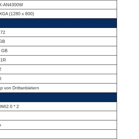
X-AN4300W
GA (1280 x 800)
972
GB
 GB
T1R
2
0
p von Drittanbietern
MI2.0 * 2
A