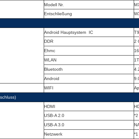
Modell Nr.
M
Entschließung
WX
Android Hauptsystem
IC
T
DDR
2 
Ehmc
16
WLAN
1
Bluetooth
4.
Android
9.
WIFI
Ap
schluss)
HDMI
HD
USB-A 2.0
*2
USB-A 3.0
N
Netzwerk
*1