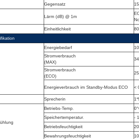
Gegensatz
15
EC
Lärm (dB) @ 1m
No
Einheitlichkeit
8
fikation
Energiebedarf
10
Stromverbrauch
34
(MAX)
Stromverbrauch
2
(ECO)
Energieverbrauch im Standby-Modus ECO
< 
Sprecherin
1
Betriebs-Temp.
0
°
Speichertemperatur.
- 
Kühlung
Betriebsfeuchtigkeit
20
Bewahrungsfeuchtigkeit
10