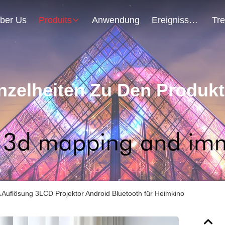
ber Us
Produits
Anwendung
Ereignisse
nzelheiten Zu Den Produk
uflösung 3LCD Projektor Android Bluetooth für Heimkino