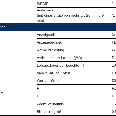
S/PDIF
*1
Audio aus
(
mit einer Breite von mehr als 20 mm,3.5
*1
mm
)
tion
Anzeigeteil
3x
Anzeigetechnik
Fl
Native Auflösung
WX
Verbrauch der Lampe ((W))
Da
Lebensdauer der Leuchte ((H)
10
Vergrößerung/Fokus
H
Werfverhältnis
6
F
F:
iv
f
F=
Zoom-Verhältnis
1.
Bildschirmgröße
0.