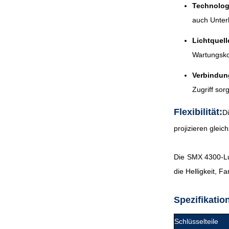
Technolog
auch Unter
Lichtquell
Wartungsko
Verbindun
Zugriff sor
Flexibilität:
D
projizieren gleic
Die SMX 4300-Lu
die Helligkeit, F
Spezifikatio
Schlüsselteile