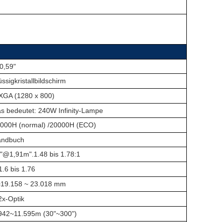
0,59"
üssigkristallbildschirm
GA (1280 x 800)
s bedeutet: 240W Infinity-Lampe
000H (normal) /20000H (ECO)
andbuch
0"@1,91m
".
1.48 bis 1.78
:
1
1.6 bis 1.76
19.158 ~ 23.018 mm
2x-Optik
942~11.595m (30"~300")