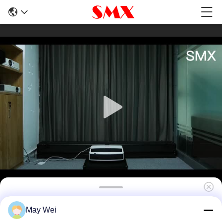
Proiettore laser 5000 lumen UST
May Wei