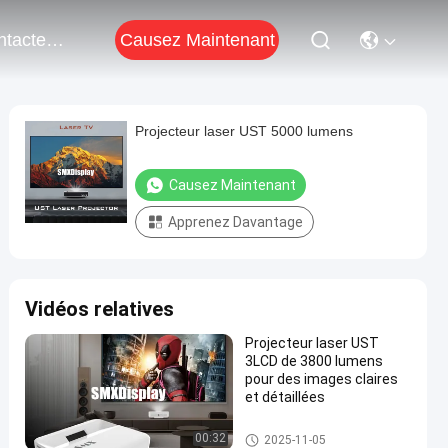
Causez Maintenant
Contactez-Nous
Projecteur laser UST 5000 lumens
Causez Maintenant
Apprenez Davantage
Vidéos relatives
Projecteur laser UST
3LCD de 3800 lumens
pour des images claires
et détaillées
Projecteur laser UST
00:32
2025-11-05