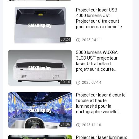
Projecteur laser USB
4000 lumens Ust
Projecteur ultra court
pour cinéma à domicile
Projecteur laser UST
00:24
2025-04-11
5000 lumens WUXGA
3LCD UST projecteur
laser Ultra brillant
projetteur à courte
portée Home Cinema
Projecteur laser UST
00:16
2025-07-14
Projecteur laser à courte
focale et haute
luminosité pour la
cartographie visuelle
immersive
Projecteur immersif
01:06
2025-11-10
Projecteur laser lumineux