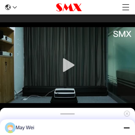
Proyector láser UST de 5000 lúmenes
May Wei