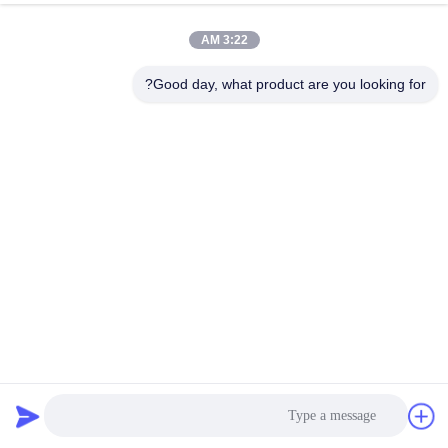
حالا حرف بزن
درخواست بفرست
3:22 AM
#
پروژکتور 4k Ust,پروژکتور ليزري 4k Ust,پروژکتور پرتگاه کوتاه لیزری 4k
Good day, what product are you looking for?
#
پروژکتور لیزری 5000 لومن,پروژکتور WUXGA Ultra Short,پروژکتور
سینمای خانگی اتاق روشن
Laser 4k Short Throw Projector
#
پروژکتور لیزری UST
2025-12-03
10 نظرات
پروژکتور لیزری 5000 لومن WUXGA رزولوشن Ultra Short Throw Design برای
سینمای خانه اتاق روشن پروژکتور لیزری SMX MX-WPL UST ترکیبی از یک موتور
لیزری درخشان 5000 لومن با وضوح چشمگیر WUXGA برای ارائه یک ت...
مشاهده بیشتر
پیام های بازدید کننده
پيغام بذاريد
هنوز اظهارات عمومی وجود ندارد