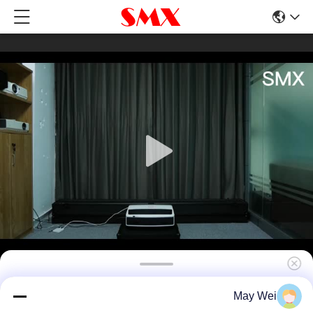
پروژکتور لیزری 5000 لومن UST
May Wei