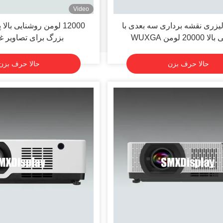
Video
لیزری نقشه برداری سه بعدی با
12000 لومن روشنایی بال
20 لومن WUXGA
بزرگ برای تصاویر غ
حالا حرف بزن
حالا حرف بزن