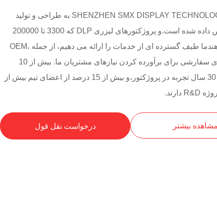
SHENZHEN SMX DISPLAY TECHNOLOGY CO., LIMITED به طراحی و تولید
پروژکتورها اختصاص داده شده است.و پروژکتورهای لیزری DLP که 3300 تا 200000
لومن را ارائه می دهندما طیف گسترده ای از خدمات را ارائه می دهیم، از جمله OEM،
ODM، و راه حل های سفارشی برای برآورده کردن نیازهای مشتریان ما. بیش از 10
متخصص با بیش از 30 سال تجربه در پروژکتور،و بیش از 15 درصد از اعضای تیم بیش از
شاهده بیشتر
درخواست نقل قول