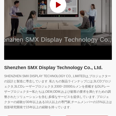
Shenzhen SMX Display Technology Co., Ltd.
SHENZHEN SMX DISPLAY TECHNOLOGY CO., LIMITEDは,プロジェクター
の設計と製造に専念しています. 私たちの製品ラインナップには,3LCDプロジ
ェクタ,3LCDレーザープロジェクタ,3300~20000ルメンを搭載するDLPレー
ザープロジェクター私たちは,OEM,ODM,および顧客の要求を満たすための調
整されたソリューションを含む,多様なサービスを提供しています. プロジェ
クターの経験が30年以上ある10人以上の専門家,チームメンバーの15%以上は
投影研究開発で15年以上の経験を持っています.