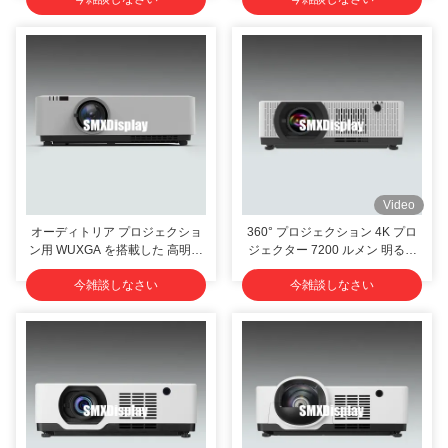
Video
オーディトリア プロジェクショ
360° プロジェクション 4K プロ
ン用 WUXGA を搭載した 高明る
ジェクター 7200 ルメン 明るさ
さ 8500 ルメン DLP レーザー プ
大画面エンターテインメント
今雑談しなさい
今雑談しなさい
ロジェクター