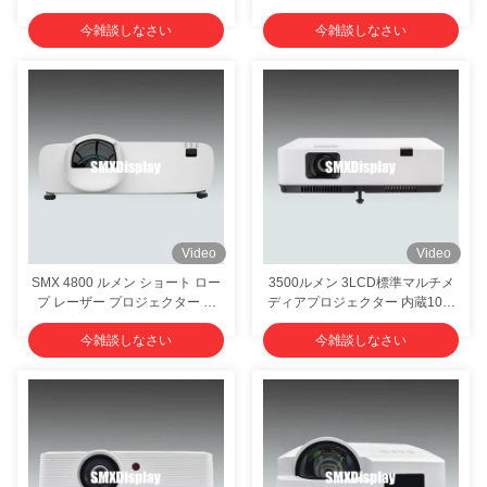
いショートスロープロジェクタ
透観覧のための 50-300 インチ
今雑談しなさい
今雑談しなさい
ー ホームシネマ
画面サイズ
Video
Video
SMX 4800 ルメン ショート ロー
3500ルメン 3LCD標準マルチメ
プ レーザー プロジェクター 浸
ディアプロジェクター 内蔵10W
透室 プロジェクション用
スピーカー
今雑談しなさい
今雑談しなさい
WUXGA 解析度