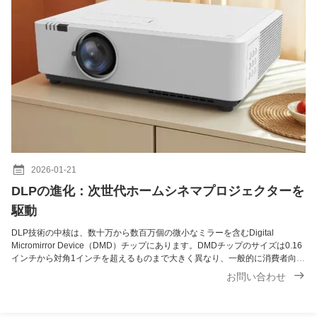
2026-01-21
DLPの進化：次世代ホームシネマプロジェクターを
駆動
DLP技術の中核は、数十万から数百万個の微小なミラーを含むDigital
Micromirror Device（DMD）チップにあります。DMDチップのサイズは0.16
インチから対角1インチを超えるものまで大きく異なり、一般的に消費者向け
プロジェクターでは0.23インチから0.65インチのチップが使用されていま
お問い合わせ
す。 ほとんどの消費者向け4K DLPプロジェクターは、DMDに830万個の物
理的なミラーを搭載していません。代わりに、一般的に1080p DMDチップと
「XPR」（ピクセルシフト）技術を組み合わせています。この方法は、マイ