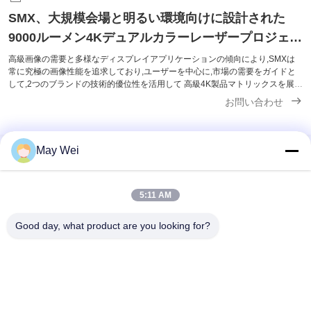
SMX、大規模会場と明るい環境向けに設計された
9000ルーメン4Kデュアルカラーレーザープロジェク
ターを発表
高級画像の需要と多様なディスプレイアプリケーションの傾向により,SMXは
常に究極の画像性能を追求しており,ユーザーを中心に,市場の需要をガイドと
して,2つのブランドの技術的優位性を活用して 高級4K製品マトリックスを展開
文化・博物館・展示会,商用オフィスなど,様々なシナリオで高品質で高価値の
お問い合わせ
画像オプションを提供するために,高明るさの4Kレーザープロジェクターを発
売しました.企業向けショールーム. レーザー光源 x 3LCDディスプレイ技術
3LCDプロジェクションディスプレイ技術で9000lmの真のレーザーで 光源は光
の干渉を排除します 鮮やかな色と鮮明な画像を提供します特別な家庭用シアタ
May Wei
ー体...
迅速な連絡
5:11 AM
住所
Good day, what product are you looking for?
611,ブロックA,ジフーイイノベーションセンター,シシアン通
り,バオアン地区,深??
Tel
0086-18923801593