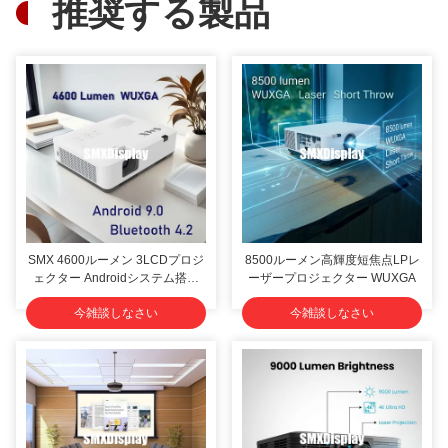
推奨する製品
SMX 4600ルーメン 3LCDプロジ
8500ルーメン高輝度短焦点LPレ
ェクター Androidシステム搭載
ーザープロジェクター WUXGA
ホームシアターに最適
今雑談しなさい
今雑談しなさい