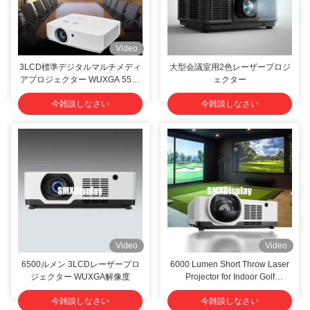
Video
3LCD標準デジタルマルチメディ
大型会議室用2色レーザープロジ
アプロジェクター WUXGA 5500
ェクター
ルメン 明るい鮮やかな画像のた
今雑談しなさい
今雑談しなさい
めに
Video
Video
6500ルメン 3LCDレーザープロ
6000 Lumen Short Throw Laser
ジェクター WUXGA解像度
Projector for Indoor Golf
Simulator Experience
今雑談しなさい
今雑談しなさい