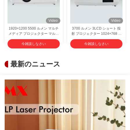
Video
Video
1920×1200 5500 ルメン マルチ
3700 ルメン 3LCD ショート 投
メディア プロジェクター マルチ
射 プロジェクター 1024×768 解
メディア プロジェクター マニュ
像度 教室用
今雑談しなさい
今雑談しなさい
アルズーム付き
最新のニュース