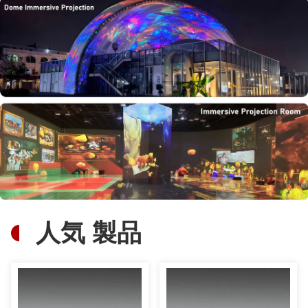
1920*1200 液晶ディスプレイ 家庭用映画館 プロジェクター オーディオビジュアルルーム
プロフェッショナル 20000 ルメン 3LCDレーザープロジェクター 3Dマッピング大場投影
20000ルメン 3Dマッピング機器 レーザープロジェクター 没入プロジェクション
高明るさ3Dプロジェクトマッピングプロジェクター 20000ルメン
高明るさ標準 3LCDレーザープロジェクター 教育会議室
大規模な場所のための20000ルメン汎用性3Dマッピングプロジェクター
5500ルメン 高明るさ 短距離レーザープロジェクター 3lcd 短距離プロジェクター
人気 製品
12000 ルメン プロフェッショナル 広域レーザープロジェクター マッピングプロジェクション
3840*2160 ホーム シアター プロジェクター 4k クリア アンド ブライト 16W スピーカーで完璧
高コントラスト 6500 ルメン 20000Hrs ライフタイム 手動レンズ付きホームシアター プロジェクター