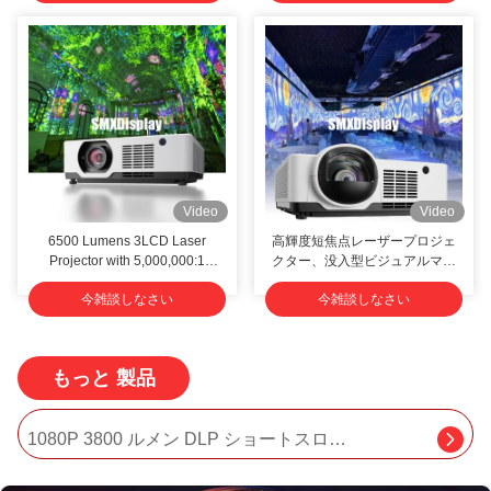
Video
Video
6500 Lumens 3LCD Laser
高輝度短焦点レーザープロジェ
Projector with 5,000,000:1
クター、没入型ビジュアルマッ
Contrast 300 Inch Screen and
ピング用
今雑談しなさい
今雑談しなさい
30,000 Hours Lifespan
高明るさ 3LCD 広域レーザープロジェクター 広域4kプロジェクター
もっと 製品
汎用 12000 ルメン 高解像度 プロジェクター 500 インチ画面
1080P 3800 ルメン DLP ショートスローレーザープロジェクター
5000ルメン 3LCDホームシアターシステム プロジェクター 超長寿命のレーザー映画プロジェクター