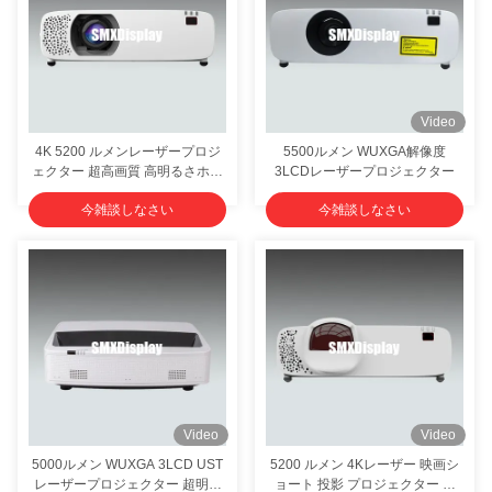
4K HDR10 6000 ルメンレーザープロジェクター
6000 ルメン 3LCD 4k プロジェクター
Video
7200ルメン 4kレーザープロジェクター 大画面 ホームエンターテインメント
4K 5200 ルメンレーザープロジ
5500ルメン WUXGA解像度
ェクター 超高画質 高明るさホー
3LCDレーザープロジェクター
7000ルメン 広場短距離レーザープロジェクター 16Wスピーカー内蔵
ムシアター&ビジネスプロジェク
今雑談しなさい
今雑談しなさい
ター
7500 ルメン 3LCD ショート ロープ レーザー プロジェクター 360° プロジェクション
12000 ルメン 3D マッピング プロジェクター ズームレンズ付き 高コントラスト
高明るさ 3LCD 広域レーザープロジェクター 広域4kプロジェクター
汎用 12000 ルメン 高解像度 プロジェクター 500 インチ画面
Video
Video
5000ルメン WUXGA 3LCD UST
5200 ルメン 4Kレーザー 映画シ
レーザープロジェクター 超明る
ョート 投影 プロジェクター 浸