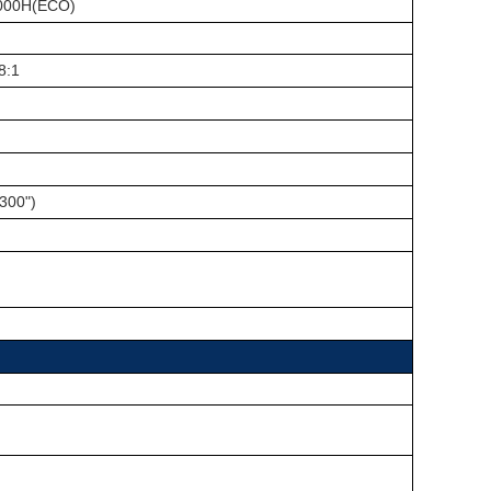
000H(ECO)
8
:
1
300")