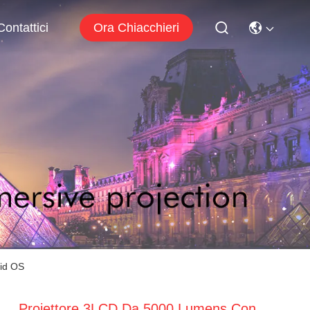
Ora Chiacchieri
Contattici
oid OS
Proiettore 3LCD Da 5000 Lumens Con