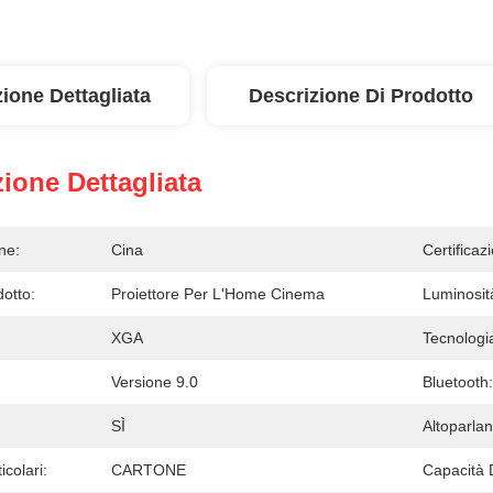
ione Dettagliata
Descrizione Di Prodotto
ione Dettagliata
ne:
Cina
Certificaz
otto:
Proiettore Per L'Home Cinema
Luminosit
XGA
Tecnologia
Versione 9.0
Bluetooth:
SÌ
Altoparlan
icolari:
CARTONE
Capacità 