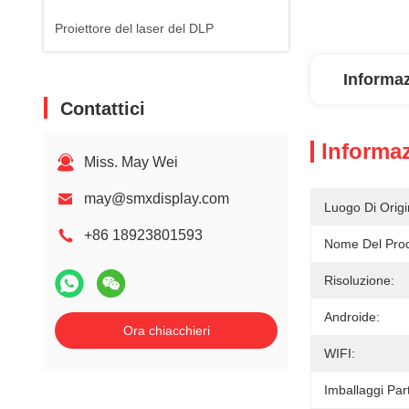
Proiettore del laser del DLP
Informaz
Contattici
Informaz
Miss. May Wei
may@smxdisplay.com
Luogo Di Origi
+86 18923801593
Nome Del Prod
Risoluzione:
Androide:
Ora chiacchieri
WIFI:
Imballaggi Part