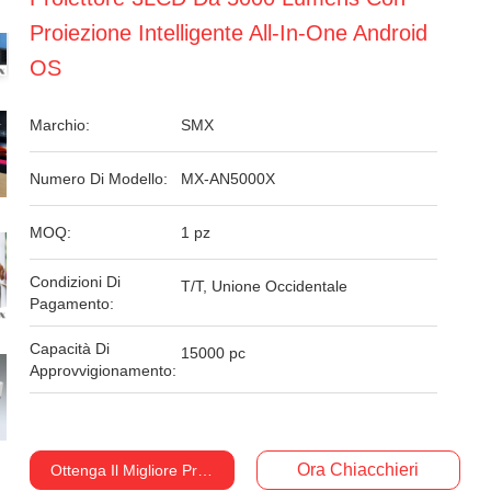
Proiezione Intelligente All-In-One Android
OS
Marchio:
SMX
Numero Di Modello:
MX-AN5000X
MOQ:
1 pz
Condizioni Di
T/T, Unione Occidentale
Pagamento:
Capacità Di
15000 pc
Approvvigionamento:
Ora Chiacchieri
Ottenga Il Migliore Prezzo