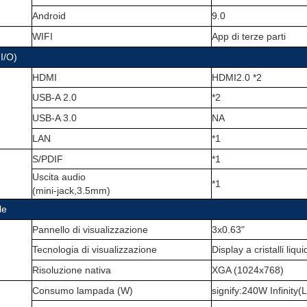
Android
9.0
WIFI
App di terze parti
I/O)
HDMI
HDMI2.0 *2
USB-A 2.0
*2
USB-A 3.0
NA
LAN
*1
S/PDIF
*1
Uscita audio
*1
(
mini-jack,3.5mm
)
le
Pannello di visualizzazione
3x0.63"
Tecnologia di visualizzazione
Display a cristalli liqui
Risoluzione nativa
XGA (1024x768)
Consumo lampada (W)
signify:240W Infinity