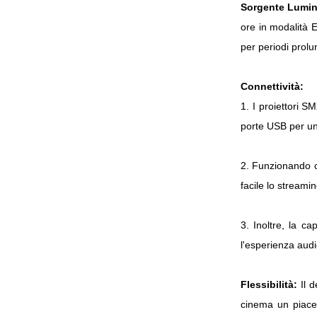
Sorgente Lumi
ore in modalità E
per periodi prolu
Connettività:
1. I proiettori S
porte USB per un 
2. Funzionando c
facile lo streami
3. Inoltre, la ca
l'esperienza audi
Flessibilità:
Il d
cinema un piacer