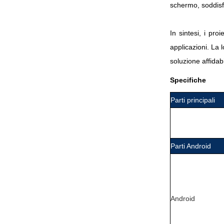
schermo, soddisf
In sintesi, i pr
applicazioni. La 
soluzione affidab
Specifiche
Parti principali
Parti Android
Android