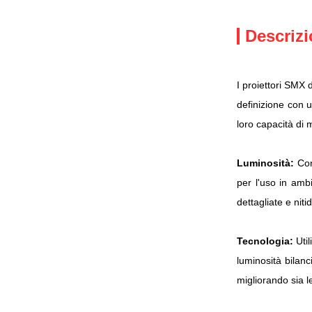
Descrizi
I proiettori SMX 
definizione con u
loro capacità di 
Caratteristiche e
Luminosità:
Con 
per l'uso in amb
dettagliate e niti
Tecnologia:
Util
luminosità bilanc
migliorando sia l