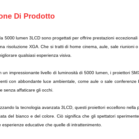
one Di Prodotto
da 5000 lumen 3LCD sono progettati per offrire prestazioni eccezionali 
na risoluzione XGA. Che si tratti di home cinema, aule, sale riunioni o d
migliorare qualsiasi esperienza visiva.
 Vantaggi Principali
un impressionante livello di luminosità di 5000 lumen, i proiettori SMX
ienti con abbondante luce ambientale, come aule o sale conferenze b
de senza affaticare gli occhi.
izzando la tecnologia avanzata 3LCD, questi proiettori eccellono nella
iata del bianco e del colore. Ciò significa che gli spettatori sperimente
e esperienze educative che quelle di intrattenimento.