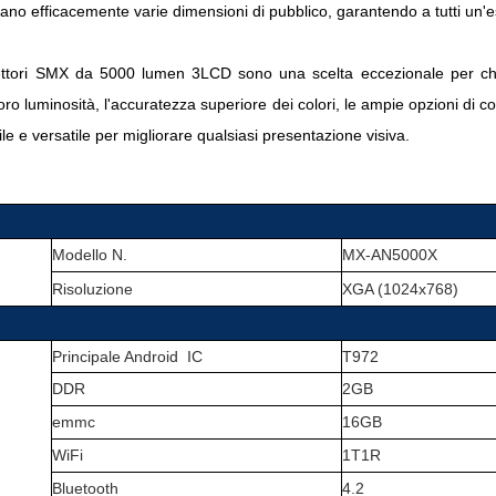
ano efficacemente varie dimensioni di pubblico, garantendo a tutti un'e
oiettori SMX da 5000 lumen 3LCD sono una scelta eccezionale per chiu
loro luminosità, l'accuratezza superiore dei colori, le ampie opzioni di 
ile e versatile per migliorare qualsiasi presentazione visiva.
Modello N.
MX-AN5000X
Risoluzione
XGA (1024x768)
Principale Android
IC
T972
DDR
2GB
emmc
16GB
WiFi
1T1R
Bluetooth
4.2