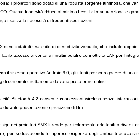
nosa:
I proiettori sono dotati di una robusta sorgente luminosa, che va
CO. Questa longevità riduce al minimo i costi di manutenzione e garant
ngati senza la necessità di frequenti sostituzioni.
MX sono dotati di una suite di connettività versatile, che include dop
facile accesso ai contenuti multimediali e connettività LAN per l'integra
on il sistema operativo Android 9.0, gli utenti possono godere di una 
ng di contenuti direttamente da varie piattaforme online.
pacità Bluetooth 4.2 consente connessioni wireless senza interruzioni a 
o durante presentazioni o proiezioni di film.
esign dei proiettori SMX li rende particolarmente adattabili a diversi
e, pur soddisfacendo le rigorose esigenze degli ambienti educativi 