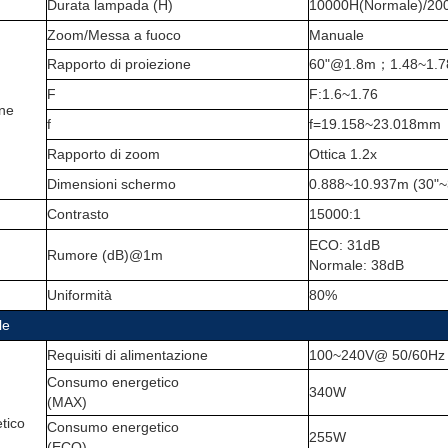
Durata lampada (H)
10000H(Normale)/20
Zoom/Messa a fuoco
Manuale
Rapporto di proiezione
60"@1.8m
；
1.48~1.7
F
F:1.6~1.76
one
f
f=19.158~23.018mm
Rapporto di zoom
Ottica 1.2x
Dimensioni schermo
0.888~10.937m (30"~
Contrasto
15000:1
ECO: 31dB
Rumore (dB)@1m
Normale: 38dB
Uniformità
80%
le
Requisiti di alimentazione
100~240V@ 50/60Hz
Consumo energetico
340W
(MAX)
tico
Consumo energetico
255W
(ECO)