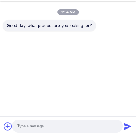
イマーシブイベント
今雑談しなさい
お問い合わせを送信
1:54 AM
#
大視野レーザープロジェクター
#
大場4Kプロジェクター
Good day, what product are you looking for?
#
大型オーディトリア プロジェクター
大場 プロジェクター
2025-07-17
34 意見
20,000 ルメン WUXGAレーザープロジェクター 屋外/屋内 3Dプロジェクショ
ンマッピング&イン Immersive イベント SMX MX-X20000Uは,WUXGA解像度
を持つ強力な20,000ルメンレーザープロジェクターで,大型会場やプロのアプ
リケーションのために鮮明で鮮明なビジュアルを提供します.耐久性のあるレ
ーザー光源で 20柔軟なインストール,エッジブレンド,そして幾何学的修...
お問い合わせ
訪問者のメッセージ
メッセージを残しなさい
まだ公のコメントはない