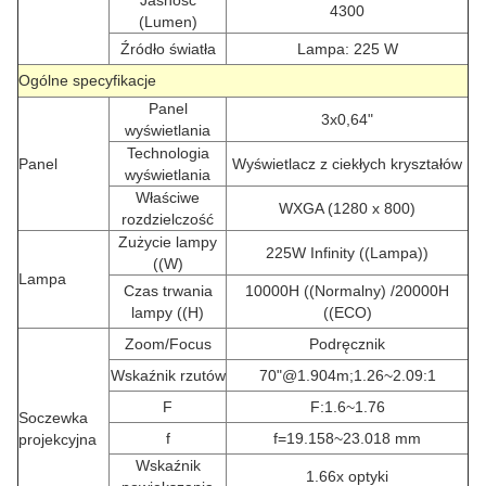
Jasność
4300
(Lumen)
Źródło światła
Lampa: 225 W
Ogólne specyfikacje
Panel
3x0,64"
wyświetlania
Technologia
Panel
Wyświetlacz z ciekłych kryształów
wyświetlania
Właściwe
WXGA (1280 x 800)
rozdzielczość
Zużycie lampy
225W Infinity ((Lampa))
((W)
Lampa
Czas trwania
10000H ((Normalny) /20000H
lampy ((H)
((ECO)
Zoom/Focus
Podręcznik
Wskaźnik rzutów
70"@1.904m;1.26~2.09:1
F
F:1.6~1.76
Soczewka
f
f=19.158~23.018 mm
projekcyjna
Wskaźnik
1.66x optyki