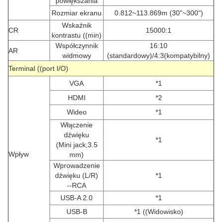
powiększania
Rozmiar ekranu
0.812~113.869m (30"~300")
Wskaźnik
CR
15000:1
kontrastu ((min)
Współczynnik
16:10
AR
widmowy
(standardowy)/4:3(kompatybilny)
Terminal ((port I/O)
VGA
*1
HDMI
*2
Wideo
*1
Włączenie
dźwięku
*1
(Mini jack,3.5
Wpływ
mm)
Wprowadzenie
dźwięku (L/R)
*1
--RCA
USB-A 2.0
*1
USB-B
*1 ((Widowisko)