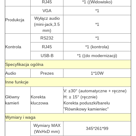
RJ45
*1 ((Widowisko)
VGA
*1
Wyłącz audio
Produkcja
(mini-jack,3.5
*1
mm)
RS232
*1
Kontrola
RJ45
*1 (kontrola)
USB-B
*1 ((do modernizacji)
Specyfikacja ogólna
Audio
Prezes
1*10W
Inne funkcje
V: ±30° (automatyczne + ręczne)
Główny
Korekta
H: ± 15° (ręcznie)
kamień
kluczowa
Korekta poduszki/barelu
"Równikowy kamieniec"
Wymiary i waga
Wymiary MAX
345*261*99
(WxHxD mm)