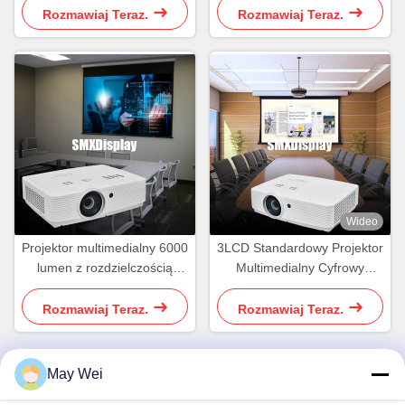
golfowej
Rozmawiaj Teraz.
Rozmawiaj Teraz.
Wideo
Projektor multimedialny 6000
3LCD Standardowy Projektor
lumen z rozdzielczością
Multimedialny Cyfrowy
WXGA dla sali
WUXGA 5500 lumenów dla
konferencyjnej
jasnego obrazu
Rozmawiaj Teraz.
Rozmawiaj Teraz.
May Wei