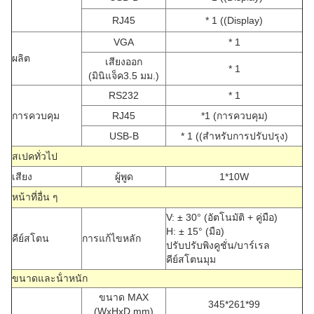
RJ45
* 1 ((Display)
VGA
* 1
ผลิต
เสียงออก
* 1
(มินิแจ็ค3.5 มม.)
RS232
* 1
การควบคุม
RJ45
*1 (การควบคุม)
USB-B
* 1 ((สําหรับการปรับปรุง)
สเปคทั่วไป
เสียง
ผู้พูด
1*10W
หน้าที่อื่น ๆ
V: ± 30° (อัตโนมัติ + คู่มือ)
H: ± 15° (มือ)
คีย์สโตน
การแก้ไขหลัก
ปรับปรับพิงคูชั่น/บาร์เรล
คีย์สโตนมุม
ขนาดและน้ําหนัก
ขนาด MAX
345*261*99
(WxHxD mm)