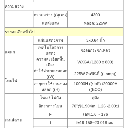
ความสว่าง
ความสว่าง ((ลูเมน)
4300
แหล่งแสง
หลอด: 225W
รายละเอียดทั่วไป
แผ่นแสดงภาพ
3x0.64 นิ้ว
เทคโนโลยีการ
จอจอกระจกเหลว
แผนก
แสดง
ความละเอียดพื้น
WXGA (1280 x 800)
เมือง
ค่าใช้จ่ายของหลอด
225W อินฟินิตี้ ((Lamp))
((W)
โคมไฟ
อายุการใช้งานของ
10000H ((ปกติ) /20000H
หลอด ((H)
((ECO)
โซม / โฟกัส
คู่มือ
อัตราการโยน
70"@1.904m; 1.26~2.09:1
F
เอฟ:1.6 ~ 176
เลนส์ฉาย
f
f=19.158~23.018 มม.