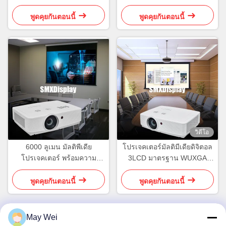
ห้องเรียน
สําหรับการฉายการจําลอง
กอล์ฟ
พูดคุยกันตอนนี้
พูดคุยกันตอนนี้
วิดีโอ
6000 ลูเมน มัลติพีเดีย
โปรเจคเตอร์มัลติมีเดียดิจิตอล
โปรเจคเตอร์ พร้อมความ
3LCD มาตรฐาน WUXGA
ละเอียด WXGA สําหรับห้อง
5500 ลูเมน สําหรับภาพสดใส
ประชุม
พูดคุยกันตอนนี้
พูดคุยกันตอนนี้
May Wei