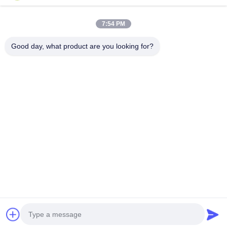
ติดต่อเร็ว
7:54 PM
ที่อยู่
Good day, what product are you looking for?
611, บล็อก A ศูนย์นวัตกรรม Zhihui ซอย Xixiang, เขต Baoan,
เชียงใหม่
โทรศัพท์
0086-18923801593
อีเมล
may@smxdisplay.com
นโยบายความเป็นส่วนตัว
|
แผนผังเว็บไซต์
| จีน คุณภาพดี
โปรเจคเตอร์สถานที่ขนาดใหญ่ ผู้จัดจําหน่าย.ลิขสิทธิ์ 2025-2026
Shenzhen SMX Display Technology Co., Ltd. สิทธิทั้งหมดถูกเก็บ
ไว้