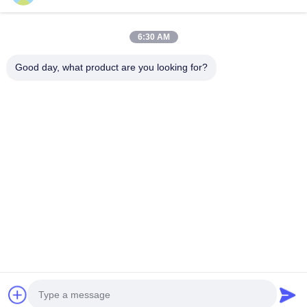
Hızlı iletişim
6:30 AM
Adres
Good day, what product are you looking for?
611, Blok A, Zhihui İnovasyon Merkezi, Xixiang Caddesi,
Baoan Bölgesi, Shenzhen
Tel
0086-18923801593
E-posta
may@smxdisplay.com
Gizlilik Politikası
|
Site Haritası
| Çin İyi Kalite Büyük mekan
projeksiyonu Tedarikçi. Telif hakkı © 2025-2026 Shenzhen SMX
Display Technology Co., Ltd. - Tüm haklar saklıdır.