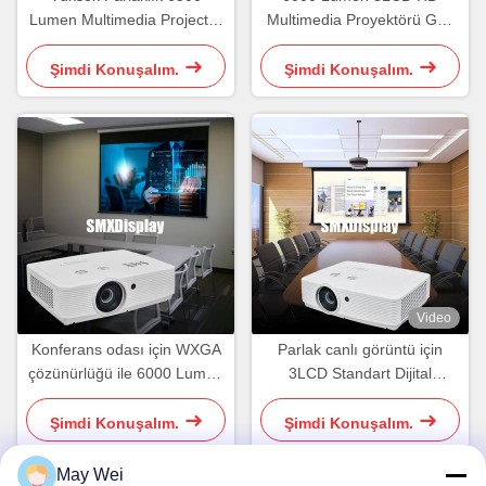
Lumen Multimedia Projector
Multimedia Proyektörü Golf
For Classroom
Simülasyon Projesi için
WUXGA ile
Şimdi Konuşalım.
Şimdi Konuşalım.
Video
Konferans odası için WXGA
Parlak canlı görüntü için
çözünürlüğü ile 6000 Lumen
3LCD Standart Dijital
Multiple Media Projector
Multimedia Projekörü
WUXGA 5500 Lumen
Şimdi Konuşalım.
Şimdi Konuşalım.
May Wei