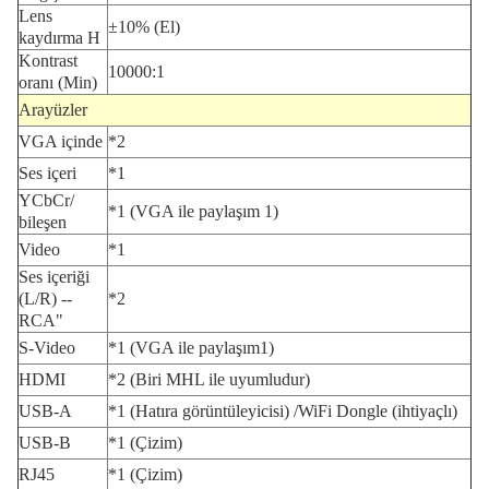
Lens
±10% (El)
kaydırma H
Kontrast
10000:1
oranı (Min)
Arayüzler
VGA içinde
*2
Ses içeri
*1
YCbCr/
*1 (VGA ile paylaşım 1)
bileşen
Video
*1
Ses içeriği
(L/R) --
*2
RCA"
S-Video
*1 (VGA ile paylaşım1)
HDMI
*2 (Biri MHL ile uyumludur)
USB-A
*1 (Hatıra görüntüleyicisi) /WiFi Dongle (ihtiyaçlı)
USB-B
*1 (Çizim)
RJ45
*1 (Çizim)