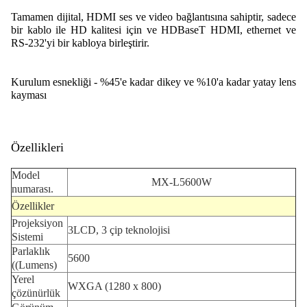
Tamamen dijital, HDMI ses ve video bağlantısına sahiptir, sadece
bir kablo ile HD kalitesi için ve HDBaseT HDMI, ethernet ve
RS-232'yi bir kabloya birleştirir.
Kurulum esnekliği - %45'e kadar dikey ve %10'a kadar yatay lens
kayması
Özellikleri
Model
MX-L5600W
numarası.
Özellikler
Projeksiyon
3LCD, 3 çip teknolojisi
Sistemi
Parlaklık
5600
((Lumens)
Yerel
WXGA (1280 x 800)
çözünürlük