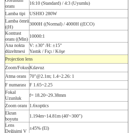
Görünüm
16:10 (Standard) / 4:3 (Uyumlu)
oranı
Lamba tipi
USHIO 280W
Lamba ömrü
3000H ((Normal) / 4000H ((ECO)
((H)
Kontrast
10000:1
oranı ((Min)
Ana nokta
V: ±30° /H: ±15°
düzeltmesi
Yastık / Fıçı / Köşe
Projection lens
Zoom/Fokus
Kılavuz
Atma oranı
70"@2.1m; 1.4~2.26: 1
F numarası
F 1.65~2.25
Fokal
f= 18.20~29.38mm
Uzunluk
Zoom oranı
1.6xoptics
Ekran
1.194m~14.81m (40'~300")
boyutu
Lens
±45% (El)
Değişimi V