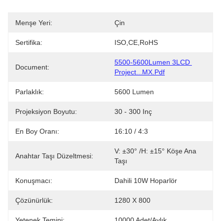
Menşe Yeri:
Çin
Sertifika:
ISO,CE,RoHS
5500-5600Lumen 3LCD 
Document:
Project...MX.pdf
Parlaklık:
5600 Lumen
Projeksiyon Boyutu:
30 - 300 Inç
En Boy Oranı:
16:10 / 4:3
V: ±30° /H: ±15° Köşe Ana 
Anahtar Taşı Düzeltmesi:
Taşı
Konuşmacı:
Dahili 10W Hoparlör
Çözünürlük:
1280 X 800
Yetenek Temini:
10000 Adet/aylık