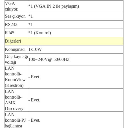
VGA
*1 (VGA IN 2 ile paylaşım)
çıkıyor.
Ses çıkıyor.
*1
RS232
*1
RJ45
*1 (Kontrol)
Diğerleri
Konuşmacı
1x10W
Güç kaynağı
100~240V@ 50/60Hz
voltajı
LAN
kontrolü-
- Evet.
RoomView
(Krestron)
LAN
kontrolü-
- Evet.
AMX
Discovery
LAN
kontrolü-PJ
- Evet.
bağlantısı