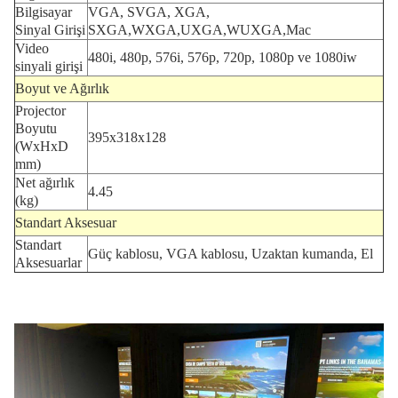
Bilgisayar
VGA, SVGA, XGA,
Sinyal Girişi
SXGA,WXGA,UXGA,WUXGA,Mac
Video
480i, 480p, 576i, 576p, 720p, 1080p ve 1080iw
sinyali girişi
Boyut ve Ağırlık
Projector
Boyutu
395x318x128
(WxHxD
mm)
Net ağırlık
4.45
(kg)
Standart Aksesuar
Standart
Güç kablosu, VGA kablosu, Uzaktan kumanda, El
Aksesuarlar