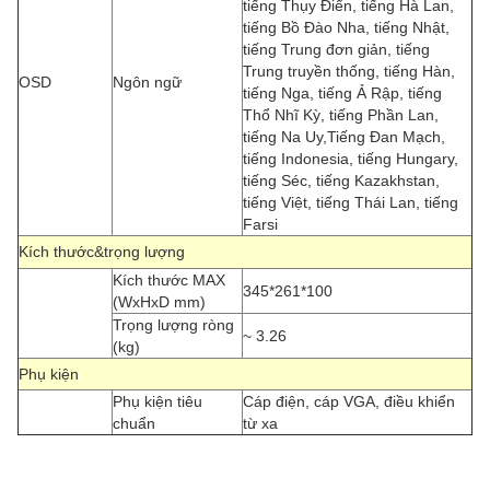
tiếng Thụy Điển, tiếng Hà Lan,
tiếng Bồ Đào Nha, tiếng Nhật,
tiếng Trung đơn giản, tiếng
Trung truyền thống, tiếng Hàn,
OSD
Ngôn ngữ
tiếng Nga, tiếng Ả Rập, tiếng
Thổ Nhĩ Kỳ, tiếng Phần Lan,
tiếng Na Uy,Tiếng Đan Mạch,
tiếng Indonesia, tiếng Hungary,
tiếng Séc, tiếng Kazakhstan,
tiếng Việt, tiếng Thái Lan, tiếng
Farsi
Kích thước&trọng lượng
Kích thước MAX
345*261*100
(WxHxD mm)
Trọng lượng ròng
~ 3.26
(kg)
Phụ kiện
Phụ kiện tiêu
Cáp điện, cáp VGA, điều khiển
chuẩn
từ xa