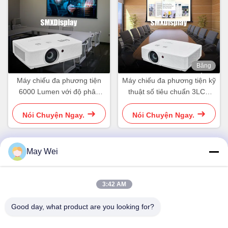
Băng
hình
Máy chiếu đa phương tiện
Máy chiếu đa phương tiện kỹ
6000 Lumen với độ phân
thuật số tiêu chuẩn 3LCD
giải WXGA cho phòng họp
WUXGA 5500 Lumens cho
hình ảnh rực rỡ rực rỡ
Nói Chuyện Ngay.
Nói Chuyện Ngay.
May Wei
Liên lạc nhanh
3:42 AM
Địa chỉ
Good day, what product are you looking for?
611, Khối A, Trung tâm đổi mới Zhihui, Xixiang Street, Baoan
District, Shenzhen