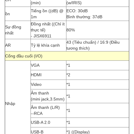
(min)
(w/IRIS)
Tiếng ồn ((dB) @
ECO: 30dB
ồn
1m
Bình thường: 37dB
Đồng nhất ((Chỉ ít
Sự đồng
thực tế)
80%
nhất
- JISX6911
43 (Tiêu chuẩn) / 16:9 (Điều
AR
Tỷ lệ khía cạnh
tương thích)
Cổng đầu cuối (I/O)
VGA
*1
HDMI
*2
Video
*1
Âm thanh
*1
(mini jack,3.5mm)
Nhập
Âm thanh (L/R)
*1
--RCA
USB-A 2.0
*1
USB-B
*1 ((Display)