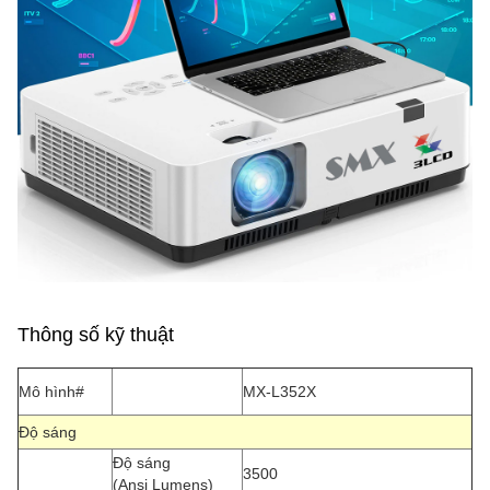
Thông số kỹ thuật
Mô hình#
MX-L352X
Độ sáng
Độ sáng
3500
(Ansi Lumens)