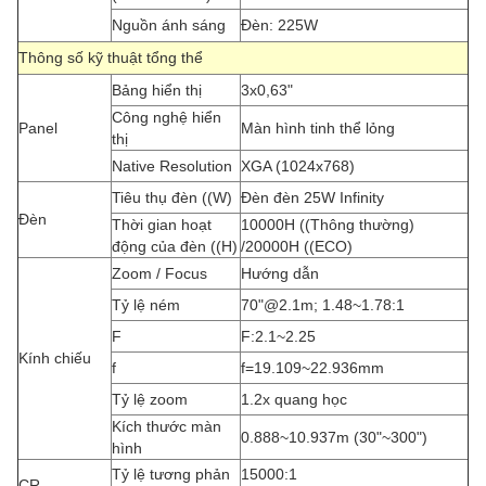
Nguồn ánh sáng
Đèn: 225W
Thông số kỹ thuật tổng thể
Bảng hiển thị
3x0,63"
Công nghệ hiển
Panel
Màn hình tinh thể lỏng
thị
Native Resolution
XGA (1024x768)
Tiêu thụ đèn ((W)
Đèn đèn 25W Infinity
Đèn
Thời gian hoạt
10000H ((Thông thường)
động của đèn ((H)
/20000H ((ECO)
Zoom / Focus
Hướng dẫn
Tỷ lệ ném
70"@2.1m; 1.48~1.78:1
F
F:2.1~2.25
Kính chiếu
f
f=19.109~22.936mm
Tỷ lệ zoom
1.2x quang học
Kích thước màn
0.888~10.937m (30"~300")
hình
Tỷ lệ tương phản
15000:1
CR