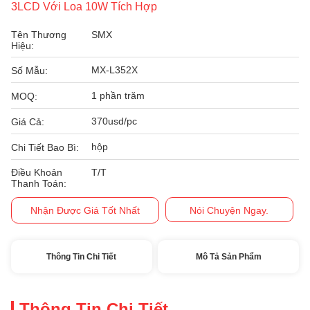
3LCD Với Loa 10W Tích Hợp
Tên Thương
SMX
Hiệu:
MX-L352X
Số Mẫu:
1 phần trăm
MOQ:
370usd/pc
Giá Cả:
hộp
Chi Tiết Bao Bì:
Điều Khoản
T/T
Thanh Toán:
Nhận Được Giá Tốt Nhất
Nói Chuyện Ngay.
Thông Tin Chi Tiết
Mô Tả Sản Phẩm
Thông Tin Chi Tiết