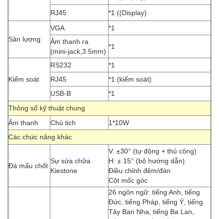
RJ45
*1 ((Display)
VGA
*1
Sản lượng
Âm thanh ra
*1
(mini-jack,3.5mm)
RS232
*1
Kiểm soát
RJ45
*1 (kiểm soát)
USB-B
*1
Thông số kỹ thuật chung
Âm thanh
Chủ tịch
1*10W
Các chức năng khác
V: ±30° (tự động + thủ công)
Sự sửa chữa
H: ± 15° (bộ hướng dẫn)
Đá mấu chốt
Kiestone
Điều chỉnh đệm/đàn
Cột mốc góc
26 ngôn ngữ: tiếng Anh, tiếng
Đức, tiếng Pháp, tiếng Ý, tiếng
Tây Ban Nha, tiếng Ba Lan,