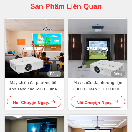
Sản Phẩm Liên Quan
Băng
Băng
hình
hình
Máy chiếu đa phương tiện
Máy chiếu đa phương tiện
ánh sáng cao 6500 Lumen
6000 Lumen 3LCD HD với
cho lớp học
WUXGA cho chiếu mô
phỏng golf
Nói Chuyện Ngay.
Nói Chuyện Ngay.