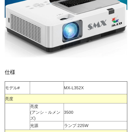
仕様
モデル#
MX-L352X
亮度
亮度
(アンシ・ルメン
3500
ズ)
光源
ランプ:225W