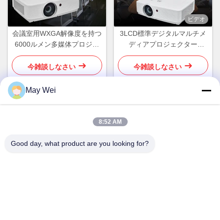
ビデオ
会議室用WXGA解像度を持つ
3LCD標準デジタルマルチメ
6000ルメン多媒体プロジェ
ディアプロジェクター
クター
WUXGA 5500 ルメン 明るい
鮮やかな画像のために
今雑談しなさい
今雑談しなさい
May Wei
迅速な連絡
8:52 AM
住所
Good day, what product are you looking for?
611,ブロックA,ジフーイイノベーションセンター,シシアン通
り,バオアン地区,深??
Tel
0086-18923801593
電子メール