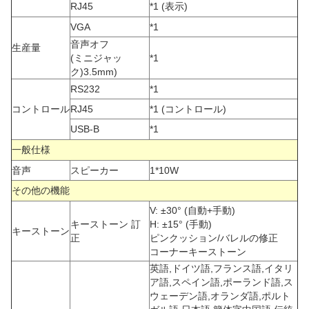
RJ45
*1 (表示)
VGA
*1
音声オフ
生産量
(ミニジャッ
*1
ク)3.5mm)
RS232
*1
コントロール
RJ45
*1 (コントロール)
USB-B
*1
一般仕様
音声
スピーカー
1*10W
その他の機能
V: ±30° (自動+手動)
キーストーン 訂
H: ±15° (手動)
キーストーン
正
ピンクッション/バレルの修正
コーナーキーストーン
英語,ドイツ語,フランス語,イタリ
ア語,スペイン語,ポーランド語,ス
ウェーデン語,オランダ語,ポルト