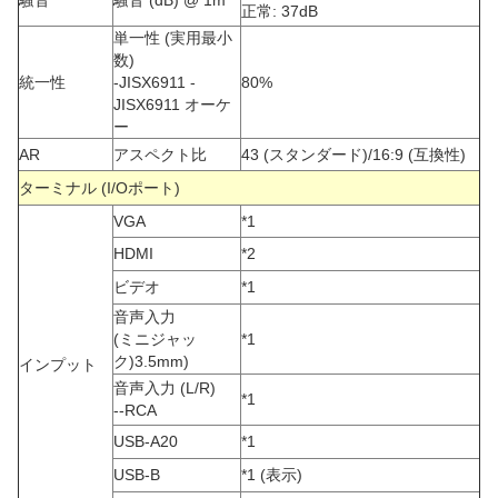
正常: 37dB
単一性 (実用最小
数)
統一性
-JISX6911 -
80%
JISX6911 オーケ
ー
AR
アスペクト比
43 (スタンダード)/16:9 (互換性)
ターミナル (I/Oポート)
VGA
*1
HDMI
*2
ビデオ
*1
音声入力
(ミニジャッ
*1
ク)3.5mm)
インプット
音声入力 (L/R)
*1
--RCA
USB-A20
*1
USB-B
*1 (表示)