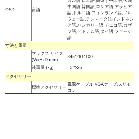
ガル語,日本語,簡体字中国語,伝統
中国語,韓国語,ロシア語,アラビア
OSD
言語
語,トルコ語,フィンランド語,ノル
ウェー語,デンマーク語インドネシ
ア語,ハンガリー語,チェコ語,カザ
フ語,ベトナム語,タイ語,ファーシ
語
寸法と重量
マックス サイズ
345*261*100
(WxHxD mm)
純重量 (kg)
- 3つ26
アクセサリー
電源ケーブル,VGAケーブル,リモ
標準アクセサリー
コン