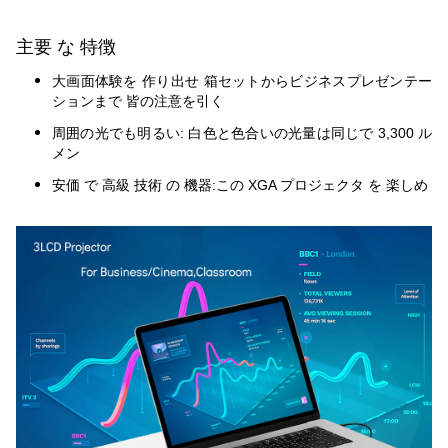
主要 な 特徴
大画面体験を 作り出せ 箱セットからビジネスプレゼンテー
ションまで 皆の注意を引く
周囲の光でも明るい: 白色と色合いの光量は同じで 3,300 ル
メン
安価 で 高級 技術 の 機器:この XGA プロジェクタ を 楽しめ