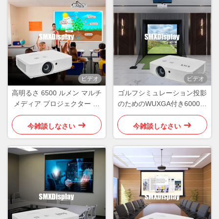
ビデオ
ビデオ
高明るさ 6500 ルメン マルチ
ゴルフシミュレーション投影
メディア プロジェクター 教
のためのWUXGA付き6000ル
室用
メン3LCDHDマルチメディア
プロジェクター
今雑談しなさい
今雑談しなさい