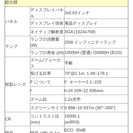
総仕様
ディスプレイパネ
3x0.63インチ
ル
パネル
ディスプレイ技術
液晶ディスプレイ
ネイティブ解析度
XGA (1024x768)
ランプの消費量
25W インフィニティランプ
(W)
ランプ
ランプの寿命 ((H)
10000H (普通) /20000H (ECO)
ズーム/フォーカ
手帳
ス
投げる比率
70"@2.1m; 1.48~178:1
F について
F: オーケー2.1~225
投影レンズ
f
f=19.109~22.936mm
ズーム比
1.2x光学
スクリーンサイズ
0.888~10.937m (30"~300")
コントラスト比
15000:1
CR
(min)
(w/IRIS)
ECO: 30dB
騒音
騒音 (dB) @ 1m