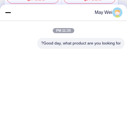
May Wei
اتصال سريع
11:35 PM
Good day, what product are you looking for?
العنوان
611، الكتلة A، مركز Zhihui الابتكار، شارع شيشيانغ، Baoan
District، شنتشن
الهاتف
0086-18923801593
البريد الإلكتروني
may@smxdisplay.com
سياسة الخصوصية
|
خريطة الموقع
| الصين جودة جيدة جهاز عرض