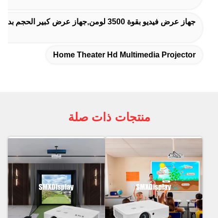
جهاز عرض فيديو بقوة 3500 لومن,جهاز عرض كبير الحجم بدقة XGA,جهاز عرض بتكنولوجيا 3LCD للفصل الدراسي
Home Theater Hd Multimedia Projector
منتجات ذات صلة