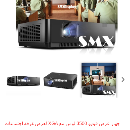
جهاز عرض فيديو 3500 لومن مع XGA لعرض غرفة اجتماعات