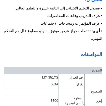
• فصول التعليم الابتدائي إلى الثانية عشرة والتعليم العالي
• غرف التدريب وقاعات المحاضرات
• غرف المؤتمرات ومساحات الاجتماعات
• أي بيئة تتطلب جهاز عرض موثوق به وذو سطوع عال مع التحكم
المهني.
المواصفات
النموذج
رقم الطراز
MX-351XS
القرار
XGA
السطوع
السطوع
إيزو
3500
(آنسي لومينز)