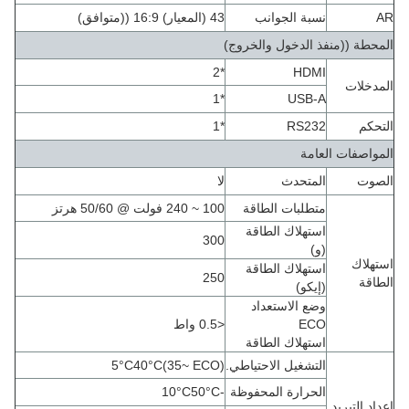
AR
نسبة الجوانب
43 (المعيار) 16:9 ((متوافق)
المحطة ((منفذ الدخول والخروج)
*2
HDMI
المدخلات
*1
USB-A
التحكم
RS232
*1
المواصفات العامة
الصوت
المتحدث
لا
متطلبات الطاقة
100 ~ 240 فولت @ 50/60 هرتز
استهلاك الطاقة
300
(و)
استهلاك
استهلاك الطاقة
250
الطاقة
(إيكو)
وضع الاستعداد
ECO
<0.5 واط
استهلاك الطاقة
التشغيل الاحتياطي.
(35~ ECO)
°C
40
°C
5
الحرارة المحفوظة
-10
°C
50
°C
إعداد التبريد