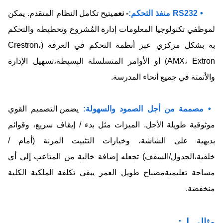
• RS232 منفذ التحكم:
- نعم
يتيح تكامل النظام المتقدم. يمكن
لموظفي تكنولوجيا المعلومات إدارة المُشروع وتخطيطه والتحكم
به بشكل مركزي عبر أنظمة التحكم في الغرفة (Crestron،
AMX، Extron) أو الأوامر المتسلسلة البسيطة،تسهيل الإدارة
والأتمتة في جميع أنحاء المدرسة.
• مصممة من أجل الصمود والسهولة:
يضمن التصميم القوي
موثوقية طويلة الأجل. الميزات مثل بدء / إيقاف سريع، وقوائم
بديهية على الشاشة، وخيارات التثبيت المرنة (أمام /
خلفية،الجدول/السقف) تجعله إضافة خالية من المتاعب إلى أي
مساحة تعليميةمصباح طويل العمر يبقي تكلفة الملكية الكلية
منخفضة.
مثالي ل: