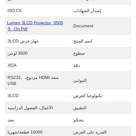
إصدار الشهادات:
ISO,CE
3500 Lumen 3LCD Projector 
Document:
S...on.pdf
اسم المنتج:
جهاز عرض 3LCD
سطوع:
3500 لومن
دقة:
XGA
منفذ HDMI مزدوج، RS232، 
الموانئ:
USB
تكنولوجيا العرض:
3LCD
التطبيق:
الأعمال، الفصول الدراسية
يتحكم:
بعيد
القدرة على العرض:
10000 قطعة/شهريا