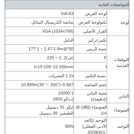
المواصفات العامة
لوحة العرض
3x0.63
تكنولوجيا العرض
شاشة الكريستال السائل
لوحة
القرار الأصلي
XGA (1024x768)
تكبير/تركيز
الدليل
نسبة الرمي
60"@1.8m
؛
1.47 ~ 177
1
:
F
(ف)2. 1 ~ 225
التوقعات
العدسة
f=19.109~22.936mm
f
نسبة التكبير
1.2x البصريات
حجم الشاشة
0.887~10.899m
)
30 "~ 300"
(
نسبة التباين
15000:1
التباين
((دقيقة))
(ب/أو IRIS)
الضوضاء ((dB) @
إيكو: 35 ديسيبل
الضوضاء
1m
الطبيعي: 38 ديسيبل
التوحيد ((الحد
التوحيد
الأدنى الفعلي)
80%
-JISX6911