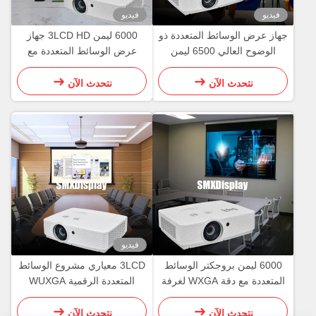
فيديو
فيديو
جهاز عرض الوسائط المتعددة ذو
6000 ليمن 3LCD HD جهاز
الوضوح العالي 6500 ليمن
عرض الوسائط المتعددة مع
للصف
WUXGA لعرض محاكاة الغولف
نتحدث الآن
نتحدث الآن
فيديو
6000 ليمن بروجكتر الوسائط
3LCD معياري مشروع الوسائط
المتعددة مع دقة WXGA لغرفة
المتعددة الرقمية WUXGA
المؤتمرات
5500 لومن للصورة الساطعة
النابضة بالحياة
نتحدث الآن
نتحدث الآن