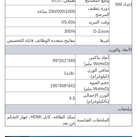
وضع المصابيح
طبيعي، ECO
إعداد SW
دورة تنظيف
200/500/1000 ساعة
المرشح
وقت التبريد
0S،60s
300%
D-Zoom
غيرها
مفاتيح متعددة الوظائف قابلة للتخصيص
الأبعاد والوزن
أبعاد ماكس
345*261*99
(WxHxD ملم)
صافي الوزن
-ثلاثة1
(كيلوغرام)
حجم العبوة
442*368*195
(WxHxD ملم)
الوزن الإجمالي
4.5
(بالكيلوغرام)
ملحقات
سلك الطاقة، كابل HDMI، جهاز التحكم
الملحقات القياسية
عن بعد