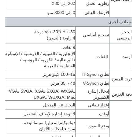
رطوبة العمل
20٪ إلى 80٪
الارتفاع العالي
0 إلى 3000 متر
وظائف أخرى
الحجر
± 30 درجة
:
V: ± 30°/ H
تصحيح أساسي
الرئيسي
4 زاوية (اليدوي)
9 لغات:
الإنجليزية / الصينية / الفرنسية / الإسبانية
أوسد
اللغات
/ البرتغالية / الكورية / الروسية /
الفيتنامية / العربية
نطاق H-Synch
15~100 كيلو هرتز
تردد المسح
نطاق V-Synch
48 ~ 85 هرتز
إدخال إشارة
VGA، SVGA، XGA، SXGA، WXGA،
دقة العرض
الكمبيوتر
UXGA، WUXGA، Mac
إعداد تلقائي
البحث عن المدخل
أوقف
لا توجد إشارة لإيقاف التشغيل
ديناميكية
,
المعيار
,
السينما
,
لوحة
وضع الصورة
سوداء
,
لوحات الألوان