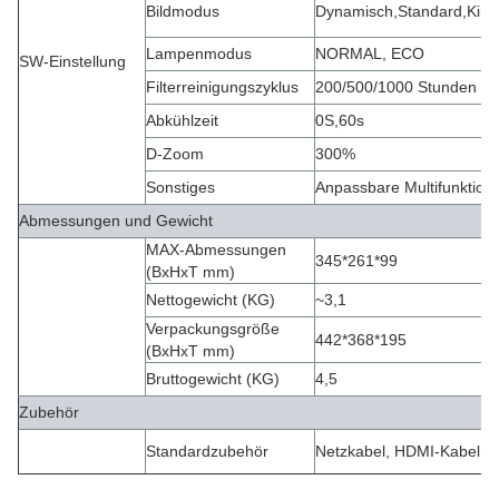
Bildmodus
Dynamisch
,
Standard
,
Kino
Lampenmodus
NORMAL, ECO
SW-Einstellung
Filterreinigungszyklus
200/500/1000 Stunden
Abkühlzeit
0S,60s
D-Zoom
300%
Sonstiges
Anpassbare Multifunktion
Abmessungen und Gewicht
MAX-Abmessungen
345*261*99
(BxHxT mm)
Nettogewicht (KG)
~3,1
Verpackungsgröße
442*368*195
(BxHxT mm)
Bruttogewicht (KG)
4,5
Zubehör
Standardzubehör
Netzkabel, HDMI-Kabel, 