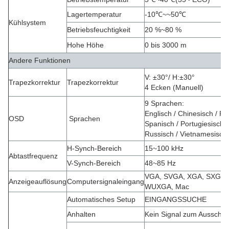
Lagertemperatur
-10
℃
~~50
℃
Kühlsystem
Betriebsfeuchtigkeit
20 %~80 %
Hohe Höhe
0 bis 3000 m
Andere Funktionen
V: ±30°/ H
:
±30°
Trapezkorrektur
Trapezkorrektur
4 Ecken (Manuell)
9 Sprachen:
Englisch / Chinesisch / Fr
OSD
Sprachen
Spanisch / Portugiesisch /
Russisch / Vietnamesisch 
H-Synch-Bereich
15~100 kHz
Abtastfrequenz
V-Synch-Bereich
48~85 Hz
VGA, SVGA, XGA, SXGA,
Anzeigeauflösung
Computersignaleingang
WUXGA, Mac
Automatisches Setup
EINGANGSSUCHE
Anhalten
Kein Signal zum Ausschal