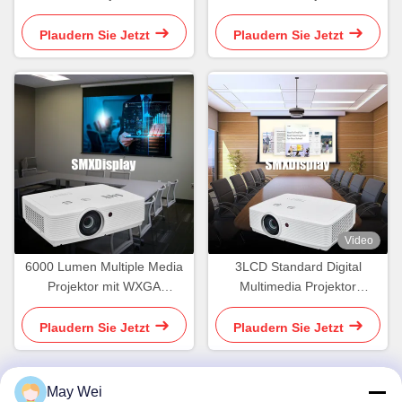
Unterricht
WUXGA für die Golf-
Simulationsprojektion
Plaudern Sie Jetzt
Plaudern Sie Jetzt
Video
6000 Lumen Multiple Media
3LCD Standard Digital
Projektor mit WXGA
Multimedia Projektor
Auflösung für
WUXGA 5500 Lumens für
Konferenzraum
ein helles, lebendiges Bild
Plaudern Sie Jetzt
Plaudern Sie Jetzt
May Wei