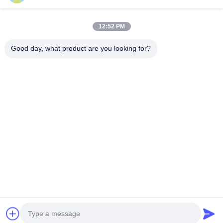
Schnelle Kontaktaufnahme
12:52 PM
Adresse
Good day, what product are you looking for?
611, Block A, Zhihui Innovation Center, Xixiang Street,
Baoan District, Shenzhen
Telefon
0086-18923801593
E-Mail
may@smxdisplay.com
Privacy policy
|
Sitemap
| Gute Qualität Chinas Projektor für
große Schauplätze Lieferant. Copyright-© 2025-2026
Shenzhen SMX Display Technology Co., Ltd. . Alle Rechte
vorbehalten.