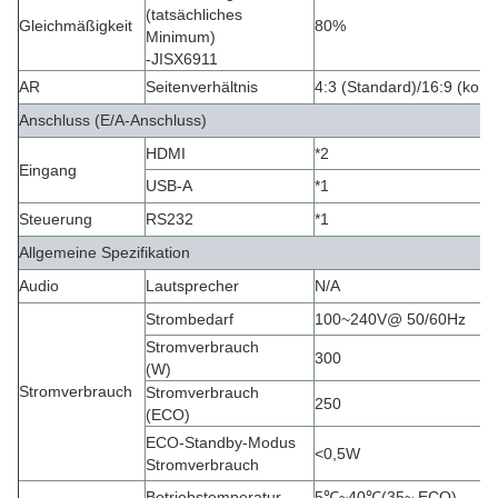
(tatsächliches
Gleichmäßigkeit
80%
Minimum)
-JISX6911
AR
Seitenverhältnis
4:3 (Standard)/16:9 (komp
Anschluss (E/A-Anschluss)
HDMI
*2
Eingang
USB-A
*1
Steuerung
RS232
*1
Allgemeine Spezifikation
Audio
Lautsprecher
N/A
Strombedarf
100~240V@ 50/60Hz
Stromverbrauch
300
(W)
Stromverbrauch
Stromverbrauch
250
(ECO)
ECO-Standby-Modus
<0,5W
Stromverbrauch
Betriebstemperatur
5
℃
~40
℃
(35~ ECO)