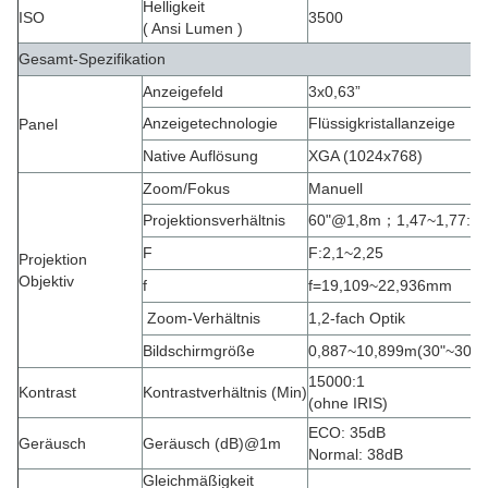
Helligkeit
ISO
3500
( Ansi Lumen )
Gesamt-Spezifikation
Anzeigefeld
3x0,63”
Anzeigetechnologie
Flüssigkristallanzeige
Panel
Native Auflösung
XGA (1024x768)
Zoom/Fokus
Manuell
Projektionsverhältnis
60"@1,8m
；
1,47~1,77
:
1
F
F:2,1~2,25
Projektion
Objektiv
f
f=19,109~22,936mm
Zoom-Verhältnis
1,2-fach Optik
Bildschirmgröße
0,887~10,899m
(
30"~300"
15000:1
Kontrast
Kontrastverhältnis (Min)
(ohne IRIS)
ECO: 35dB
Geräusch
Geräusch (dB)@1m
Normal: 38dB
Gleichmäßigkeit