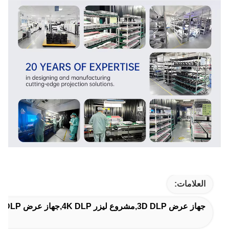
العلامات:
جهاز عرض 3D DLP,مشروع ليزر 4K DLP,جهاز عرض DLP قصير جداً