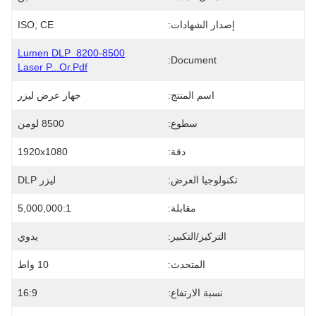
إصدار الشهادات:
ISO, CE
8200-8500 Lumen DLP 
Document:
Laser P...or.pdf
اسم المنتج:
جهاز عرض ليزر
سطوع:
8500 لومن
دقة:
1920x1080
تكنولوجيا العرض:
ليزر DLP
مقابلة:
5,000,000:1
التركيز/التكبير:
يدوي
المتحدث:
10 واط
نسبة الارتفاع:
16:9