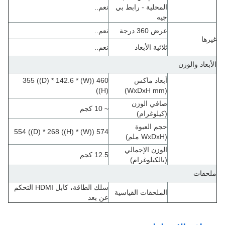
المحلية - رابط بي
نعم..
جيه
عرض 360 درجة
نعم..
غيرها
ثلاثية الأبعاد
نعم..
الأبعاد والوزن
أبعاد ماكس
460 ((W) * 355 ((D) * 142.6
((H)
(WxDxH mm)
صافي الوزن
~ 10 كجم
(كيلوغرام)
حجم العبوة
574 ((W) * 554 ((D) * 268 ((H)
(WxDxH ملم)
الوزن الإجمالي
12.5 كجم
(بالكيلوغرام)
ملحقات
سلك الطاقة، كابل HDMI التحكم
الملحقات القياسية
عن بعد