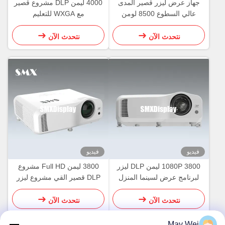
جهاز عرض ليزر قصير المدى
4000 ليمن DLP مشروع قصير
عالي السطوع 8500 لومن
مع WXGA للتعليم
WUXGA
نتحدث الآن
نتحدث الآن
فيديو
فيديو
1080P 3800 ليمن DLP ليزر
3800 ليمن Full HD مشروع
لبرنامج عرض لسينما المنزل
DLP قصير القي مشروع ليزر
نتحدث الآن
نتحدث الآن
May Wei