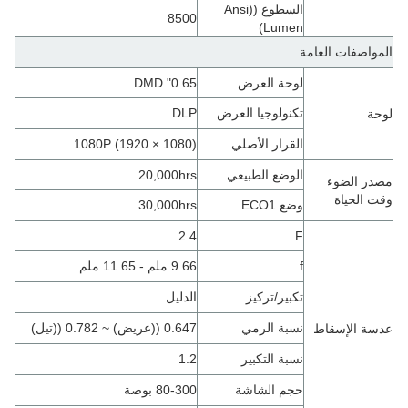
السطوع ((Ansi
8500
Lumen)
المواصفات العامة
لوحة العرض
0.65" DMD
تكنولوجيا العرض
DLP
لوحة
القرار الأصلي
1080P (1920 × 1080)
الوضع الطبيعي
20,000hrs
مصدر الضوء
وقت الحياة
وضع ECO1
30,000hrs
2.4
F
f
9.66 ملم - 11.65 ملم
تكبير/تركيز
الدليل
نسبة الرمي
0.647 ((عريض) ~ 0.782 ((تيل)
عدسة الإسقاط
نسبة التكبير
1.2
حجم الشاشة
80-300 بوصة