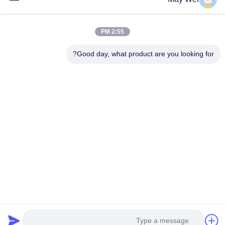
اتصال سريع
2:55 PM
Good day, what product are you looking for?
العنوان
611، الكتلة A، مركز Zhihui الابتكار، شارع شيشيانغ، Baoan
District، شنتشن
الهاتف
0086-18923801593
البريد الإلكتروني
may@smxdisplay.com
سياسة الخصوصية
|
خريطة الموقع
| الصين جودة جيدة جهاز عرض
للمسرح الكبير المورد. حقوق الطبع والنشر © 2025-2026 Shenzhen