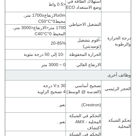
استهلاك الطاقة في
<0.5 واط
وضع الاستعداد ECO
0m
≤
الارتفاع
≤
1700 متر،
محيط0
°C
°C
50
التشغيل الاحتياطي.
1700 متر
<
الارتفاع
<
3000 متر،
المحيط 0
°C
°C
40
درجة الحرارة
-أقوم بتشغيل
20-85%
والرطوبة
(ثوميديتي)
الحرارة المحفوظة
-10 إلى 50 درجة مئوية
الارتفاع العالي
0 ~ 3000 متر
وظائف أخرى
تصحيح أساسي
± 30 درجة
:
V
الحجر الرئيسي
(العدسة @ الوسط)
4 تصحيح الزاوية
(Crestron)
نعم..
التحكم في الشبكة
تحكم الشبكة
المحلية - AMX
نعم..
المحلية
اكتشاف
التحكم في الشبكة