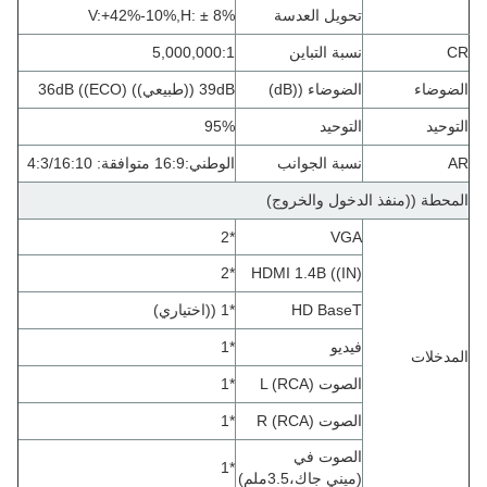
تحويل العدسة
H: ± 8%
,
-10%
42%
+
V:
CR
نسبة التباين
5,000,000:1
الضوضاء
الضوضاء ((dB)
39dB ((طبيعي)) 36dB ((ECO
)
التوحيد
التوحيد
95%
AR
نسبة الجوانب
الوطني:16:9 متوافقة: 4:3/16:10
المحطة ((منفذ الدخول والخروج)
*2
VGA
*2
HDMI 1.4B ((IN)
HD BaseT
*1 ((اختياري)
فيديو
*1
المدخلات
الصوت L (RCA)
*1
الصوت R (RCA)
*1
الصوت في
*1
(ميني جاك،3.5ملم
)