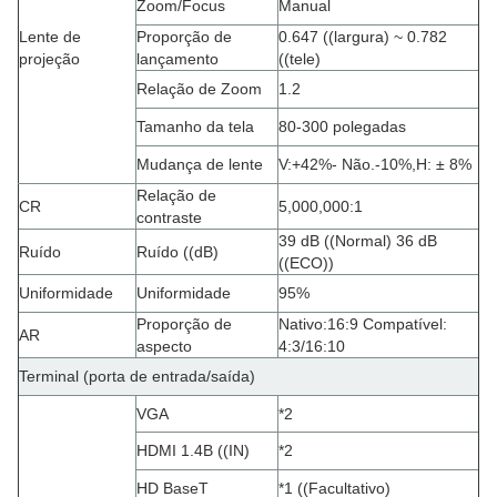
Zoom/Focus
Manual
Lente de
Proporção de
0.647 ((largura) ~ 0.782
projeção
lançamento
((tele)
Relação de Zoom
1.2
Tamanho da tela
80-300 polegadas
Mudança de lente
V:
+
42%
- Não.
-10%
,
H: ± 8%
Relação de
CR
5,000,000:1
contraste
39 dB ((Normal) 36 dB
Ruído
Ruído ((dB)
((ECO)
)
Uniformidade
Uniformidade
95%
Proporção de
Nativo:16:9 Compatível:
AR
aspecto
4:3/16:10
Terminal (porta de entrada/saída)
VGA
*2
HDMI 1.4B ((IN)
*2
HD BaseT
*1 ((Facultativo)