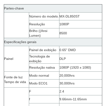
Partes-chave
Número do modelo.
MX-DL850ST
Resolução
1080P
Brilho ((Ansi
8500
Lumen)
Especificações gerais
Painel de exibição
0.65" DMD
Tecnologia de
Painel
DLP
exibição
Resolução nativa
1080P (1920 x 1080)
Modo normal
20,000hrs
Fonte de luz
Tempo de vida
Modo ECO1
30,000hrs
F
2.4
f
9.66mm-11.65mm