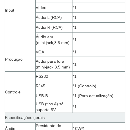
Vídeo
*1
Input
Áudio L (RCA)
*1
Áudio R (RCA)
*1
Áudio em
*1
(mini jack,3.5 mm
)
VGA
*1
Produção
Audio para fora
*1
(mini-jack,3.5 mm)
RS232
*1
RJ45
*1 (Controlo)
Controle
USB-B
*1 (Para actualização)
USB (tipo A) só
*1
suporta 5V
Especificações gerais
Presidente do
Áudio
10W*1