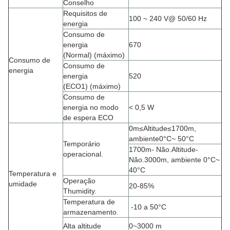
Conselho
Requisitos de
100 ~ 240 V@ 50/60 Hz
energia
Consumo de
energia
670
(Normal) (máximo)
Consumo de
Consumo de
energia
energia
520
(ECO1) (máximo)
Consumo de
energia no modo
< 0,5 W
de espera ECO
0m
≤
Altitude
≤
1700m,
ambiente0
°C
~ 50
°C
Temporário
1700m
- Não.
Altitude
-
operacional.
Não.
3000m, ambiente 0
°C
~
40
°C
Temperatura e
Operação
umidade
20-85%
Thumidity.
Temperatura de
-10 a 50°C
armazenamento.
Alta altitude
0~3000 m