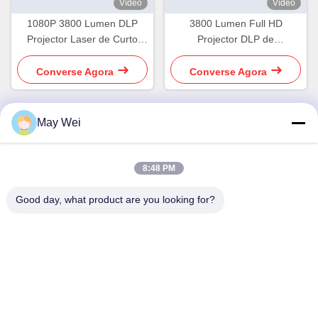
Vídeo
Vídeo
1080P 3800 Lumen DLP
3800 Lumen Full HD
Projector Laser de Curto
Projector DLP de
Arremesso para Cinema em
lançamento curto
Casa
Converse Agora
Converse Agora
May Wei
Contato rápido
8:48 PM
Endereço
Good day, what product are you looking for?
611, Bloco A, Centro de Inovação Zhihui, Xixiang Street,
Baoan District, Shenzhen
Telefone
0086-18923801593
E-mail
may@smxdisplay.com