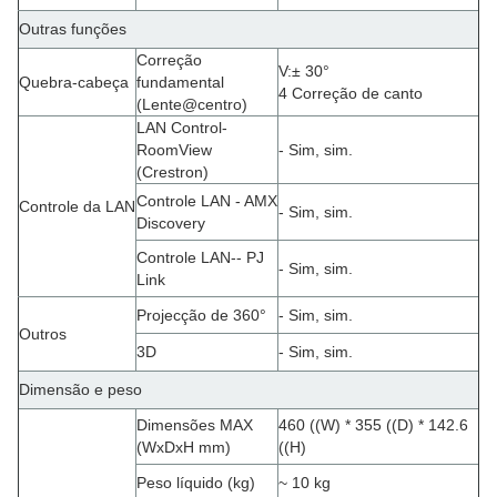
Outras funções
Correção
V
:
± 30°
Quebra-cabeça
fundamental
4 Correção de canto
(Lente@centro)
LAN Control-
RoomView
- Sim, sim.
(Crestron)
Controle LAN - AMX
Controle da LAN
- Sim, sim.
Discovery
Controle LAN-- PJ
- Sim, sim.
Link
Projecção de 360°
- Sim, sim.
Outros
3D
- Sim, sim.
Dimensão e peso
Dimensões MAX
460 ((W) * 355 ((D) * 142.6
(WxDxH mm)
((H)
Peso líquido (kg)
~ 10 kg