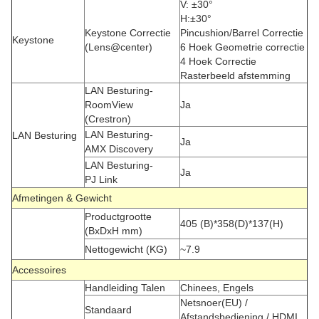
V: ±30°
H:±30°
Keystone Correctie
Pincushion/Barrel Correctie
Keystone
(Lens@center)
6 Hoek Geometrie correctie
4 Hoek Correctie
Rasterbeeld afstemming
LAN Besturing-
RoomView
Ja
(Crestron)
LAN Besturing-
LAN Besturing
Ja
AMX Discovery
LAN Besturing-
Ja
PJ Link
Afmetingen & Gewicht
Productgrootte
405 (B)*358(D)*137(H)
(BxDxH mm)
Nettogewicht (KG)
~7.9
Accessoires
Handleiding Talen
Chinees, Engels
Netsnoer(EU) /
Standaard
Afstandsbediening / HDMI