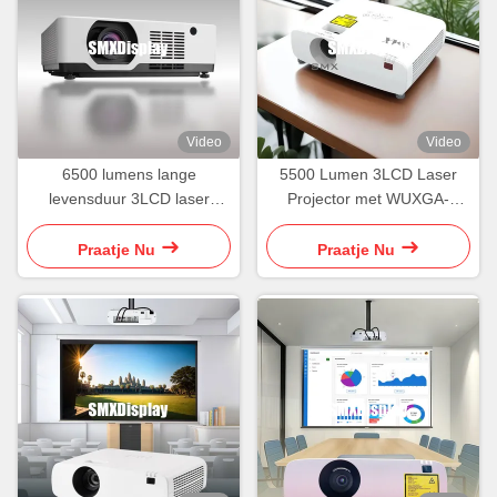
Video
Video
6500 lumens lange
5500 Lumen 3LCD Laser
levensduur 3LCD laser
Projector met WUXGA-
projector met hoge
resolutie voor Bedrijven
prestaties
Praatje Nu
Praatje Nu