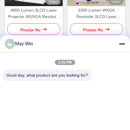
Video
Video
4800 Lumen 3LCD Laser
3300 Lumen WXGA
Projector WUXGA Resolutie
Resolutie 3LCD Laser
voor Onderwijs, Bedrijf en
Projector Zakelijk Onderwijs
Thuis​
Projectie
Praatje Nu
Praatje Nu
May Wei
Snel contact
1:32 PM
Good day, what product are you looking for?
Adres
611, Block A, Zhihui Innovation Center, Xixiang Street,
Baoan District, Shenzhen
Tel.
0086-18923801593
E-mail
may@smxdisplay.com