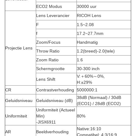
ECO2 Modus
30000 uur
Lens Leverancier
RICOH Lens
F
1.5~2.08
f
17.2~27.7mm
Zoom/Focus
Handmatig
Projectie Lens
Throw Ratio
1.2(breed)-2.0(tele)
Zoom Ratio
1.6
Schermgrootte
30-300 inch
V:＋60%～0%,
Lens Shift
H:±29%
CR
Contrastverhouding
5000000:1
38dB (Normaal) / 30dB
Geluidsniveau
Geluidsniveau (dB)
(ECO1) / 28dB (ECO2)
Uniformiteit (Actueel
Uniformiteit
Min)
80%
-JISX6911
Native:16:10
AR
Beeldverhouding
Compatibel: 4:3/16:9