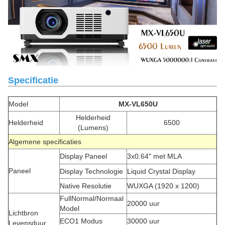
Specificatie
Model
MX-VL650U
Helderheid
Helderheid
6500
(Lumens)
Algemene specificaties
Display Paneel
3x0.64" met MLA
Paneel
Display Technologie
Liquid Crystal Display
Native Resolutie
WUXGA (1920 x 1200)
FullNormal/Normaal
20000 uur
Model
Lichtbron
ECO1 Modus
30000 uur
Levensduur