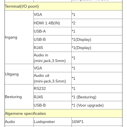
Terminal(I/O poort)
VGA
*1
HDMI 1.4B(IN)
*2
USB-A
*1
Ingang
USB-B
*1(Display)
RJ45
*1(Display)
Audio in
*1
(mini jack,3.5mm)
VGA
*1
Uitgang
Audio uit
*1
(mini-jack,3.5mm)
RS232
*1
Besturing
RJ45
*1 (Besturing)
USB-B
*1 (Voor upgrade)
Algemene specificaties
Audio
Luidspreker
16W*1