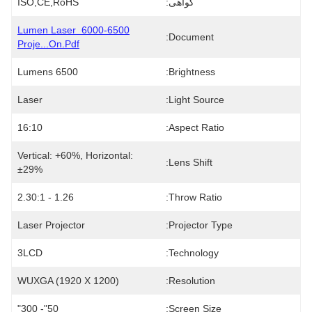
گواهی:
ISO,CE,RoHS
6000-6500 Lumen Laser 
Document:
Proje...on.pdf
6500 Lumens
Brightness:
Laser
Light Source:
16:10
Aspect Ratio:
Vertical: +60%, Horizontal: 
Lens Shift:
±29%
1.26 - 2.30:1
Throw Ratio:
Laser Projector
Projector Type:
3LCD
Technology:
WUXGA (1920 X 1200)
Resolution:
50"- 300"
Screen Size: