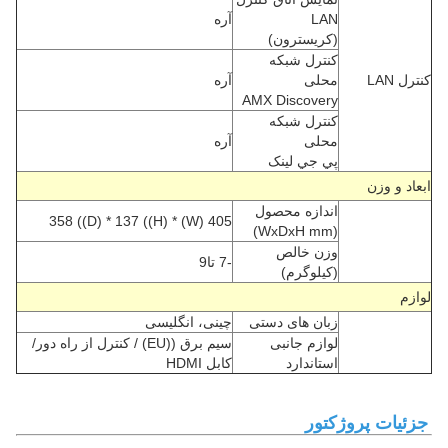
LAN
آره
(کريسترون)
کنترل شبکه
کنترل LAN
محلی
آره
AMX Discovery
کنترل شبکه
محلی
آره
پي جي لينک
ابعاد و وزن
اندازه محصول
405 (W) * 358 ((D) * 137 ((H)
(WxDxH mm)
وزن خالص
-7 تا9
(کیلوگرم)
لوازم
زبان های دستی
چینی، انگلیسی
لوازم جانبی
سیم برق ((EU) / کنترل از راه دور/
استاندارد
کابل HDMI
جزئیات پروژکتور