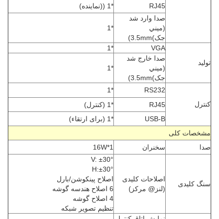
RJ45
*1 ((نماينده)
صدا وارد شد
(ميني
*1
جک)3.5mm)
*1
VGA
صدا خارج شد
تولید
(ميني
*1
جک)3.5mm)
*1
RS232
کنترل
RJ45
*1 (کنترل)
USB-B
*1 (برای ارتقاء)
مشخصات کلی
صدا
سخنران
16W*1
V: ±30°
H:±30°
اصلاحات کلیدی
اصلاح پينکوشن/بارل
سنگ کلیدی
(لنز@ مرکز)
6 اصلاح هندسه گوشه
4 اصلاح گوشه
تنظیم تصویر شبکه
نمایش اتاق کنترل