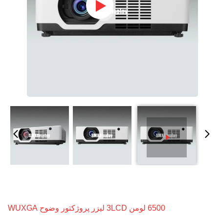
6500 لومن 3LCD ليزر پروژکتور وضوح WUXGA