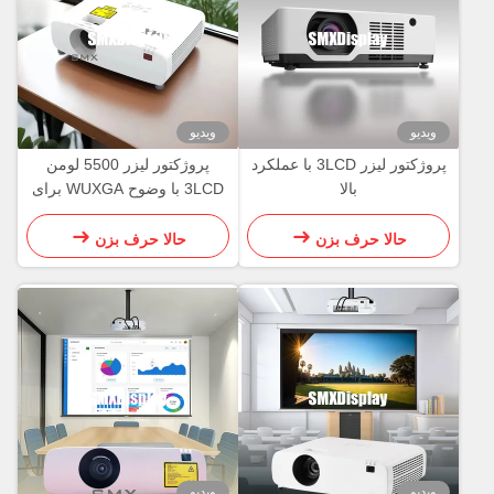
ویدیو
ویدیو
پروژکتور لیزر 3LCD با عملکرد
پروژکتور لیزر 5500 لومن
بالا
3LCD با وضوح WUXGA برای
کسب و کار
حالا حرف بزن
حالا حرف بزن
ویدیو
ویدیو