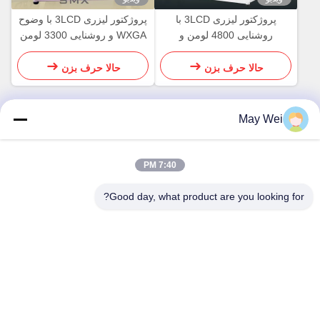
پروژکتور لیزری 3LCD با
پروژکتور لیزری 3LCD با وضوح
روشنایی 4800 لومن و
WXGA و روشنایی 3300 لومن
رزولوشن WUXGA برای
برای تجارت و آموزش
آموزش، تجارت و خانه​
حالا حرف بزن
حالا حرف بزن
May Wei
تماس سریع
7:40 PM
آدرس
Good day, what product are you looking for?
611، بلوک A، مرکز نوآوری Zhihui، خیابان Xixiang، Baoan
District، شنژن
تلفن
0086-18923801593
ایمیل
may@smxdisplay.com