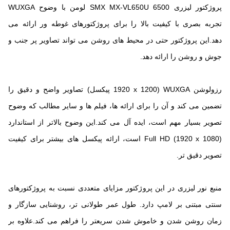
پروژکتور لیزری SMX MX-VL650U 6500 لومن با وضوح WUXGA
تجربه بصری با کیفیت بالا را برای پروژکتورهای غوطه ور ارائه می
دهد.این پروژکتور حتی در محیط های روشن می تواند تصاویر پر جنب و
جوش و روشن را ارائه دهد.
رزولوشن WUXGA (1920 x 1200 پیکسل) تصاویر واضح و دقیق را
تضمین می کند و آن را برای ارائه ها، فیلم ها و سایر مطالب که وضوح
تصویر بسیار مهم است، ایده آل می کند.این وضوح بالاتر از استاندارد
Full HD (1920 x 1080) است، ارائه پیکسل های بیشتر برای کیفیت
تصویر دقیق تر.
منبع نور لیزری در این پروژکتور مزایای متعددی نسبت به پروژکتورهای
سنتی مبتنی بر لامپ دارد. طول عمر طولانی تر، روشنایی سازگار و
زمان روشن شدن و خاموش شدن سریعتر را فراهم می کند.علاوه بر