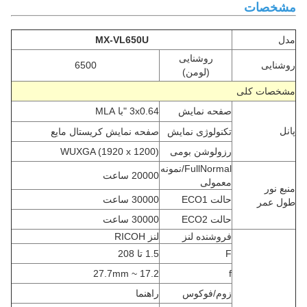
مشخصات
مدل
MX-VL650U
روشنایی
روشنایی
6500
(لومن)
مشخصات کلی
صفحه نمایش
3x0.64 "با MLA
پانل
تکنولوژی نمایش
صفحه نمایش کریستال مایع
رزولوشن بومی
WUXGA (1920 x 1200)
FullNormal/نمونه
20000 ساعت
معمولی
منبع نور
حالت ECO1
30000 ساعت
طول عمر
حالت ECO2
30000 ساعت
فروشنده لنز
لنز RICOH
F
1.5 تا 208
17.2 ~ 27.7mm
f
زوم/فوکوس
راهنما