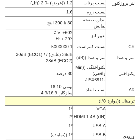
نسبت پرتاب
1.2 ((عرض) -2.0 ((تل)
لنز پروژکتور
نسبت زوم
1.6
اندازه صفحه
30 تا 300 اينچ
نمایش
V: +60٪ ٪
تغییر لنز
H: ± 29٪
CR
نسبت کنتراست
5000000:1
38dB (عادی) / 30dB (ECO1) /
سر و صدا
سر و صدا ((dB)
28dB (ECO2)
یکنواختگی ((Min
یکنواختی
واقعی)
80 درصد
-JISX6911
بومی:16:10
AR
نسبت ابعاد
سازگار: 4:3/16:9
ترمینال ((دوازۀ I/O)
*1
VGA
*2
HDMI 1.4B ((IN)
*1
USB-A
USB-B
*1 ((نماينده)
ورودی