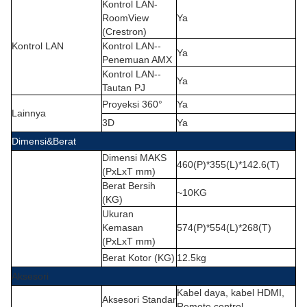
Kontrol LAN-
RoomView
Ya
(Crestron)
Kontrol LAN
Kontrol LAN--
Ya
Penemuan AMX
Kontrol LAN--
Ya
Tautan PJ
Proyeksi 360°
Ya
Lainnya
3D
Ya
Dimensi&Berat
Dimensi MAKS
460(P)*355(L)*142.6(T)
(PxLxT mm)
Berat Bersih
~10KG
(KG)
Ukuran
Kemasan
574(P)*554(L)*268(T)
(PxLxT mm)
Berat Kotor (KG)
12.5kg
Aksesori
Kabel daya, kabel HDMI,
Aksesori Standar
Remote control