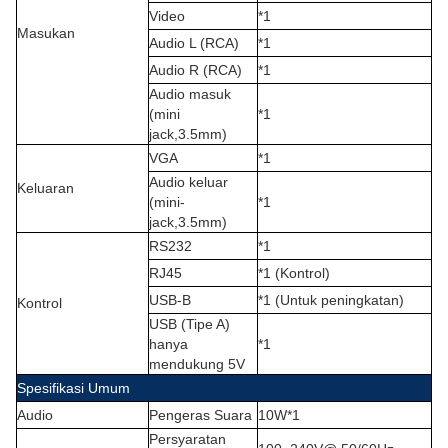
Video
*1
Masukan
Audio L (RCA)
*1
Audio R (RCA)
*1
Audio masuk
(mini
*1
jack,3.5mm
)
VGA
*1
Audio keluar
Keluaran
(mini-
*1
jack,3.5mm)
RS232
*1
RJ45
*1 (Kontrol)
USB-B
*1 (Untuk peningkatan)
Kontrol
USB (Tipe A)
hanya
*1
mendukung 5V
Spesifikasi Umum
Audio
Pengeras Suara
10W*1
Persyaratan