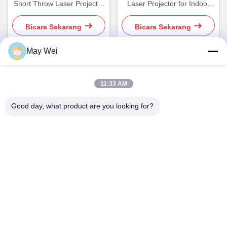
Short Throw Laser Projector
Laser Projector for Indoor
Dibangun di Speaker 16W
Golf Simulator Experience
Bicara Sekarang
Bicara Sekarang
May Wei
Kontak Cepat
11:33 AM
Good day, what product are you looking for?
Alamat
611, Blok A, Pusat Inovasi Zhihui, Xixiang St., Baoan District,
Shenzhen
Telp
0086-18923801593
E-mail
may@smxdisplay.com