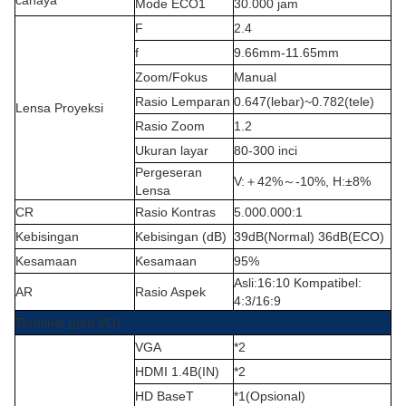
cahaya
Mode ECO1
30.000 jam
F
2.4
f
9.66mm-11.65mm
Zoom/Fokus
Manual
Rasio Lemparan
0.647(lebar)~0.782(tele)
Lensa Proyeksi
Rasio Zoom
1.2
Ukuran layar
80-300 inci
Pergeseran
V:
＋4
2%
～
-10%
,
H:±8%
Lensa
CR
Rasio Kontras
5.000.000:1
Kebisingan
Kebisingan (dB)
39dB(Normal) 36dB(ECO
)
Kesamaan
Kesamaan
95%
Asli:16:10 Kompatibel:
AR
Rasio Aspek
4:3/16:9
Terminal (port I/O)
VGA
*2
HDMI 1.4B(IN)
*2
HD BaseT
*1(Opsional)