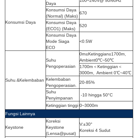
100~240V@ 50/60Hz
Daya
Konsumsi Daya
670
(Normal) (Maks)
Konsumsi Daya
Konsumsi Daya
520
(ECO1) (Maks)
Konsumsi Daya
Mode Siaga
<0.5W
ECO
0m
≤
Ketinggian
≤
1700m,
Suhu
Ambient0
℃
~50
℃
Pengoperasian
1700m
＜
Ketinggian
＜
3000m,
Ambient 0
℃
~40
℃
Kelembaban
Suhu.&Kelembaban
20-85%
Pengoperasian.
Suhu
-10 hingga 50°C
Penyimpanan
Ketinggian tinggi
0~3000m
Fungsi Lainnya
Koreksi
V
:
±30°
Keystone
Keystone
Koreksi 4 Sudut
(Lensa@pusat)