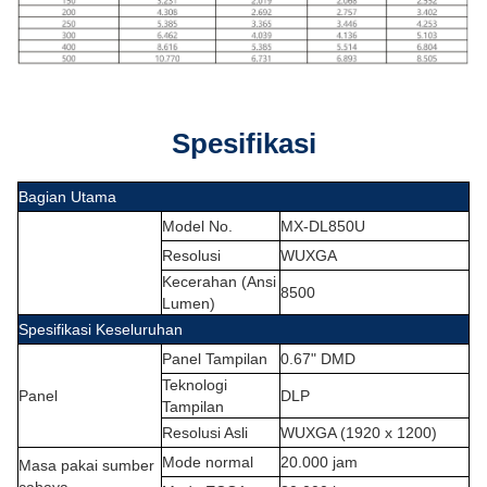
Spesifikasi
Bagian Utama
Model No.
MX-DL850U
Resolusi
WUXGA
Kecerahan (Ansi
8500
Lumen)
Spesifikasi Keseluruhan
Panel Tampilan
0.67" DMD
Teknologi
Panel
DLP
Tampilan
Resolusi Asli
WUXGA (1920 x 1200)
Mode normal
20.000 jam
Masa pakai sumber