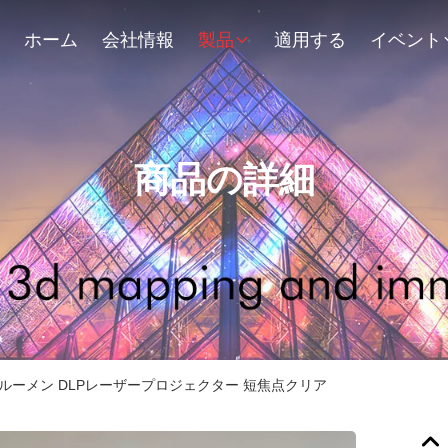
ホーム
会社情報
製品
適用する
イベント
商品の詳細
00ルーメン DLPレーザープロジェクター 短焦点クリア