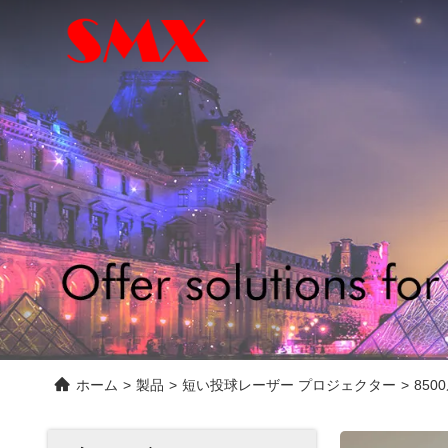
ホーム
>
製品
>
短い投球レーザー プロジェクター
>
85