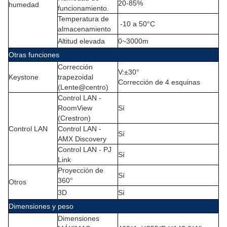
20-85%
humedad
funcionamiento.
Temperatura de
-10 a 50°C
almacenamiento
Altitud elevada
0~3000m
Otras funciones
Corrección
V
:
±30°
Keystone
trapezoidal
Corrección de 4 esquinas
(Lente@centro)
Control LAN -
RoomView
Sí
(Crestron)
Control LAN
Control LAN -
Sí
AMX Discovery
Control LAN - PJ
Sí
Link
Proyección de
Sí
360°
Otros
3D
Sí
Dimensiones y peso
Dimensiones