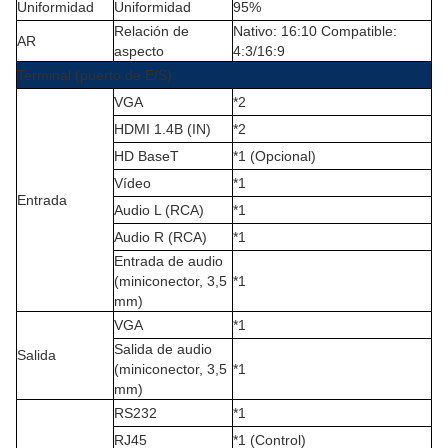
Uniformidad
Uniformidad
95%
Relación de
Nativo: 16:10 Compatible:
AR
aspecto
4:3/16:9
Terminal (puerto de E/S)
VGA
*2
HDMI 1.4B (IN)
*2
HD BaseT
*1 (Opcional)
Vídeo
*1
Entrada
Audio L (RCA)
*1
Audio R (RCA)
*1
Entrada de audio
(miniconector, 3,5
*1
mm
)
VGA
*1
Salida de audio
Salida
(miniconector, 3,5
*1
mm)
RS232
*1
RJ45
*1 (Control)