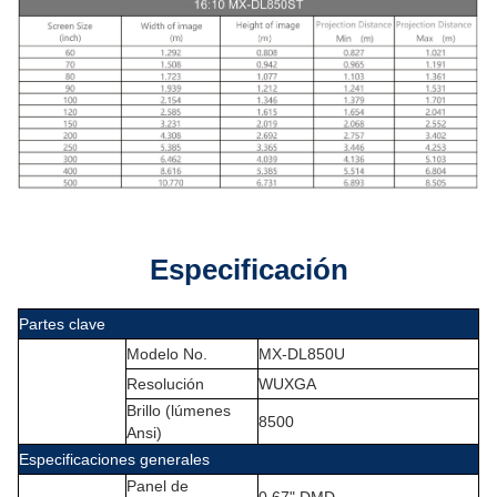
Especificación
Partes clave
Modelo No.
MX-DL850U
Resolución
WUXGA
Brillo (lúmenes
8500
Ansi)
Especificaciones generales
Panel de