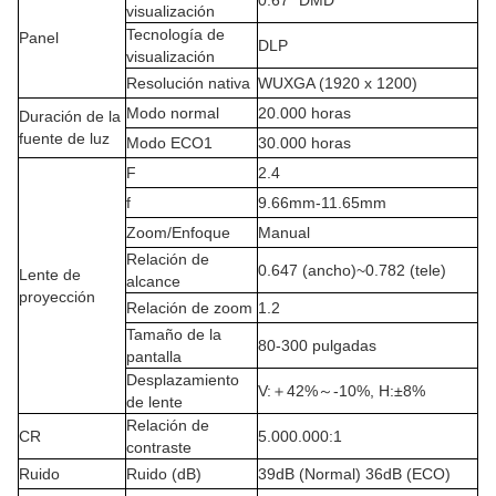
0.67" DMD
visualización
Tecnología de
Panel
DLP
visualización
Resolución nativa
WUXGA (1920 x 1200)
Modo normal
20.000 horas
Duración de la
fuente de luz
Modo ECO1
30.000 horas
F
2.4
f
9.66mm-11.65mm
Zoom/Enfoque
Manual
Relación de
0.647 (ancho)~0.782 (tele)
Lente de
alcance
proyección
Relación de zoom
1.2
Tamaño de la
80-300 pulgadas
pantalla
Desplazamiento
V:
＋4
2%
～
-10%
,
H:±8%
de lente
Relación de
CR
5.000.000:1
contraste
Ruido
Ruido (dB)
39dB (Normal) 36dB (ECO
)