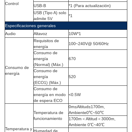
Control
USB-B
*1 (Para actualización)
USB (Tipo A) solo
*1
admite 5V
Especificaciones generales
Audio
Altavoz
10W*1
Requisitos de
100~240V@ 50/60Hz
energía
Consumo de
energía
670
(Normal) (Máx.)
Consumo de
Consumo de
energía
energía
520
(ECO1) (Máx.)
Consumo de
energía en modo
<0.5W
de espera ECO
0m
≤
Altitud
≤
1700m,
Temperatura de
Ambiente0
℃
~50
℃
funcionamiento
1700m
＜
Altitud
＜
3000m,
Ambiente 0
℃
~40
℃
Temperatura y
Humedad de