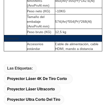
MÁXIMAS
460(An)*355(Pr)*142.6(Al)
(AnxPrxAl mm)
Peso neto (KG)
~10KG
Tamaño del
embalaje
574(An)*554(Pr)*268(Al)
(AnxPrxAl mm)
Peso bruto (KG)
12,5 kg
Accesorio
Accesorios
Cable de alimentación, cable
estándar
HDMI, mando a distancia
Las Etiquetas:
Proyector Láser 4K De Tiro Corto
Proyector Láser Ultracorto
Proyector Ultra Corto Del Tiro