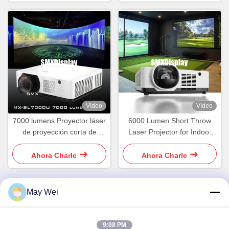
Vídeo
Vídeo
7000 lumens Proyector láser
6000 Lumen Short Throw
de proyección corta de
Laser Projector for Indoor
espacio grande Construido
Golf Simulator Experience
en altavoz de 16W
Ahora Charle
Ahora Charle
May Wei
Contacto rápido
9:08 PM