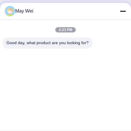
May Wei
Быстрый контакт
2:23 PM
Адрес
Good day, what product are you looking for?
611, блок А, инновационный центр Zhihui, улица Сисянь,
район Баоан, Шэньчжэнь
Телефон
0086-18923801593
Электронная почта
may@smxdisplay.com
Политика уединения
|
Карта сайта
| Качество Китая
хорошее Проектор для больших площадок Поставщик. ©