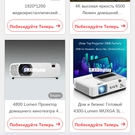
1920*1200
4K высокая яркость 6500
жидкокристаллический
Люмен домашний
дисплей Проектор для
кинопроектор с HDR10 для
домашнего кинотеатра для
домашнего кинотеатра
Побеседуйте Теперь
Побеседуйте Теперь
аудиовизуального зала
Видео
4800 Lumen Проектор
Дом и бизнес Готовый
домашнего кинотеатра 4K
4300-Lumen WUXGA 3LCD
лазерный проектор с HDR
проектор с системой
Android
Побеседуйте Теперь
Побеседуйте Теперь