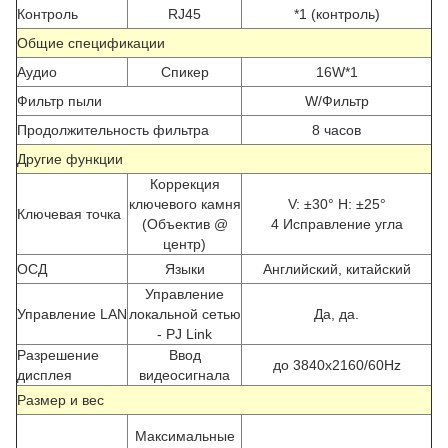
Контроль
RJ45
*1 (контроль)
Общие спецификации
Аудио
Спикер
16W*1
Фильтр пыли
W/Фильтр
Продолжительность фильтра
8 часов
Другие функции
Коррекция
ключевого камня
V: ±30° H: ±25°
Ключевая точка
(Объектив @
4 Исправление угла
центр)
ОСД
Языки
Английский, китайский
Управление
Управление LAN
локальной сетью
Да, да.
- PJ Link
Разрешение
Ввод
до 3840x2160/60Hz
дисплея
видеосигнала
Размер и вес
Максимальные