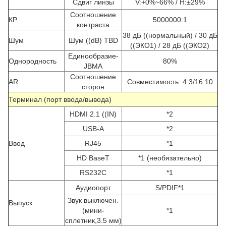
Сдвиг линзы
V:+0%~66% / H:±29%
Соотношение
КР
5000000:1
контраста
38 дБ ((нормальный) / 30 дБ
Шум
Шум ((dB) TBD
((ЭКО1) / 28 дБ ((ЭКО2)
Единообразие-
Однородность
80%
JBMA
Соотношение
AR
Совместимость: 4:3/16:10
сторон
Терминал (порт ввода/вывода)
HDMI 2.1 ((IN)
*2
USB-A
*2
Ввод
RJ45
*1
HD BaseT
*1 (необязательно)
RS232C
*1
Аудиопорт
S/PDIF*1
Звук выключен.
Выпуск
(мини-
*1
сплетник,3.5 мм)