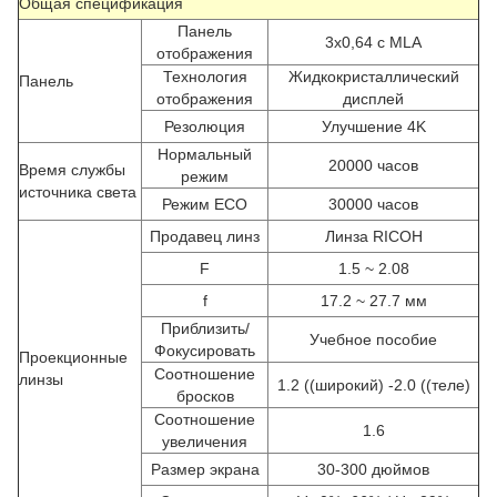
Общая спецификация
Панель
3x0,64 с MLA
отображения
Технология
Жидкокристаллический
Панель
отображения
дисплей
Резолюция
Улучшение 4K
Нормальный
20000 часов
Время службы
режим
источника света
Режим ECO
30000 часов
Продавец линз
Линза RICOH
F
1.5 ~ 2.08
f
17.2 ~ 27.7 мм
Приблизить/
Учебное пособие
Фокусировать
Проекционные
Соотношение
линзы
1.2 ((широкий) -2.0 ((теле)
бросков
Соотношение
1.6
увеличения
Размер экрана
30-300 дюймов