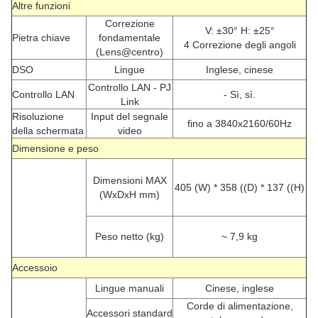
Altre funzioni
Correzione
V: ±30° H: ±25°
Pietra chiave
fondamentale
4 Correzione degli angoli
(Lens@centro)
DSO
Lingue
Inglese, cinese
Controllo LAN - PJ
Controllo LAN
- Sì, sì.
Link
Risoluzione
Input del segnale
fino a 3840x2160/60Hz
della schermata
video
Dimensione e peso
Dimensioni MAX
405 (W) * 358 ((D) * 137 ((H)
(WxDxH mm)
Peso netto (kg)
~ 7,9 kg
Accessoio
Lingue manuali
Cinese, inglese
Corde di alimentazione,
Accessori standard