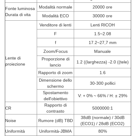
Modalità normale
20000 ore
Fonte luminosa
Durata di vita
Modalità ECO
30000 ore
Venditore di lenti
Lenti RICOH
F
1.5~2.08
f
17.2~27,7 mm
Zoom/Focus
Manuale
Lente di
Proporzione di
1.2 ((larghezza) -2.0 ((tele)
proiezione
lancio
Rapporto di zoom
1.6
Dimensione dello
30-300 pollici
schermo
Spostamento
V: + 0% ~ 66% / H: ± 29%
dell'obiettivo
Rapporto di
CR
5000000:1
contrasto
38dB (normale) / 30dB
Noise
Rumore (dB) TBD
(ECO1) / 28dB (ECO2)
Uniformità
Uniformità-JBMA
80%