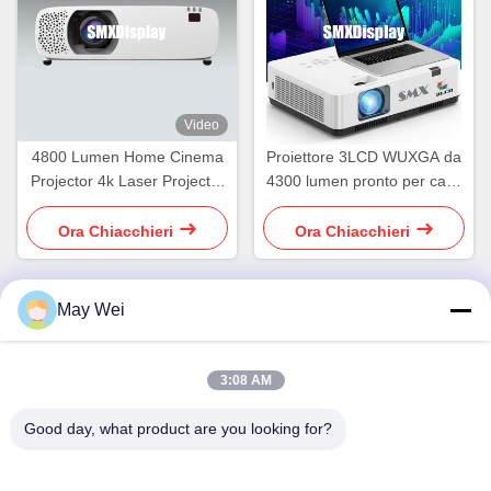
Video
4800 Lumen Home Cinema
Proiettore 3LCD WUXGA da
Projector 4k Laser Projector
4300 lumen pronto per casa
con HDR
e ufficio con sistema Android
Ora Chiacchieri
Ora Chiacchieri
May Wei
Contatto rapido
3:08 AM
Indirizzo
Good day, what product are you looking for?
611, blocco A, Zhihui Innovation Center, Xixiang Street,
Baoan District, Shenzhen