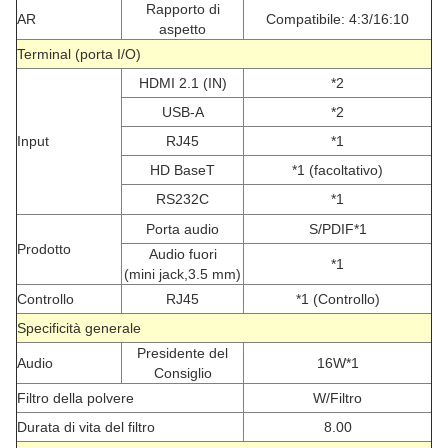
Rapporto di
AR
Compatibile: 4:3/16:10
aspetto
Terminal (porta I/O)
HDMI 2.1 (IN)
*2
USB-A
*2
Input
RJ45
*1
HD BaseT
*1 (facoltativo)
RS232C
*1
Porta audio
S/PDIF*1
Prodotto
Audio fuori
*1
(mini jack,3.5 mm)
Controllo
RJ45
*1 (Controllo)
Specificità generale
Presidente del
Audio
16W*1
Consiglio
Filtro della polvere
W/Filtro
Durata di vita del filtro
8.00