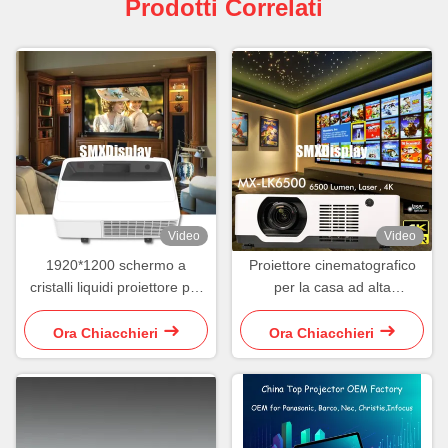
Prodotti Correlati
Video
Video
1920*1200 schermo a
Proiettore cinematografico
cristalli liquidi proiettore per
per la casa ad alta
cinema domestico per sala
luminosità 4K 6500 Lumen
audiovisiva
con HDR10
Ora Chiacchieri
Ora Chiacchieri