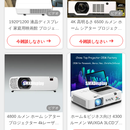
ビデオ
ビデオ
1920*1200 液晶ディスプレ
4K 高明るさ 6500 ルメン ホ
イ 家庭用映画館 プロジェク
ーム シアター プロジェクタ
ター オーディオビジュアル
ー HDR10
ルーム
今雑談しなさい
今雑談しなさい
ビデオ
4800 ルメン ホーム シアター
ホーム＆ビジネス向け 4300
プロジェクター 4kレーザー
ルーメン WUXGA 3LCDプロ
プロジェクター HDR
ジェクター Androidシステム