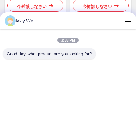
搭載
今雑談しなさい
今雑談しなさい
May Wei
迅速な連絡
3:38 PM
Good day, what product are you looking for?
住所
611,ブロックA,ジフーイイノベーションセンター,シシアン通
り,バオアン地区,深??
Tel
0086-18923801593
電子メール
may@smxdisplay.com