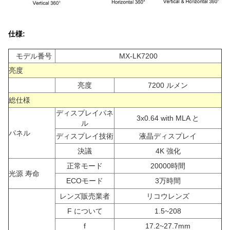
仕様:
モデル番号
MX-LK7200
亮度
亮度
7200 ルメン
総仕様
ディスプレイパネ
3x0.64 with MLA と
ル
パネル
ディスプレイ技術
液晶ディスプレイ
決議
4K 強化
正常モード
20000時間
光源 寿命
ECOモード
3万時間
レンズ販売業者
リコウレンズ
F について
1.5~208
f
17.2~27.7mm