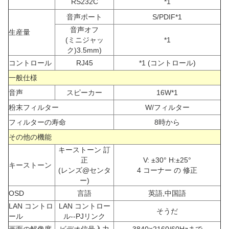
RS232C
*1
音声ポート
S/PDIF*1
音声オフ
生産量
(ミニジャッ
*1
ク)3.5mm)
コントロール
RJ45
*1 (コントロール)
一般仕様
音声
スピーカー
16W*1
粉末フィルター
W/フィルター
フィルターの寿命
8時から
その他の機能
キーストーン 訂
正
V: ±30° H:±25°
キーストーン
(レンズ@センタ
4 コーナー の 修正
ー)
OSD
言語
英語,中国語
LAN コントロ
LAN コントロー
そうだ
ール
ル--PJリンク