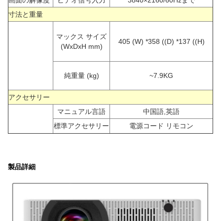
画面の解像度
ビデオ信号入力
3840×2160/60Hzまで
寸法と重量
マックス サイズ
405 (W) *358 ((D) *137 ((H)
(WxDxH mm)
純重量 (kg)
~7.9KG
アクセサリー
マニュアル言語
中国語,英語
標準アクセサリー
電源コード リモコン
製品詳細