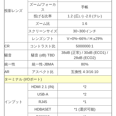
ズーム/フォーカ
手帳
ス
投影レンズ
投げる比率
1.2 (広い) -2.0 (テレ)
ズーム比
1.6
スクリーンサイズ
30~300インチ
レンズシフト
V:+0%~66% / H:±29%
CR
コントラスト比
5000000:1
38dB (正常) / 30dB (ECO1) /
騒音
騒音 (dB) TBD
28dB (ECO2)
統一性
統一性-JBMA
80%
AR
アスペクト比
互換性 4:3/16:10
ターミナル (I/Oポート)
HDMI 2.1 (IN)
*2
USB-A
*2
インプット
RJ45
*1
HDBASET
*1 (選択可能)