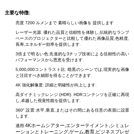
主要な特徴:
亮度 7200 ルメンまで 素晴らしい画像を 提供します
レーザー光源: 優れた品質と信頼性を体験し,伝統的なランプ
ベースのプロジェクターと比較して優れた画像品質,色精度,
長寿,エネルギー効率を提供します.
3倍まで明るい色:先進的な3チップ技術による信頼性の高い
パフォーマンスから恩恵を受けます.
5,000,000コントラスト比: 暗黒のシーンでは,現実的な画像
と注目すべき細部を得ることができます.
4K 強化解像度: 詳細と明確性が向上します.
高ダイナミックレンジ (HDR): HDRコンテンツを正確に再現
し,卓越した視覚性能を提供します.
360° 設置:水平,垂直,またはその間にある任意の表面に設置
します.
4Kホームシアター,エンターテイメント,シミュレ
適用:
ーションとトレーニング,ゲーム,教育,ビジネスプレゼ