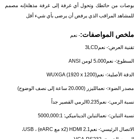
بوصات من حائطك وتحول أي غرفة إلى غرفة مذهلةإنه مصمم
للمشاهد المراقب الذي يرفض أن يرضى بأي شيء أقل
ملخص المواصفات:
- نعم
تقنية العرض:
- نعم
3LCD
السطوع:
- نعم
5،000 لومن ANSI
الدقة الأصلية:
- نعم
WUXGA (1920 x 1200)
مصدر الضوء:
- نعم
الليزر (20،000 ساعة إلى نصف الوضوح)
نسبة الرمي:
- نعم
0.235الرمي القصير جداً
نسبة التباين:
- نعم
التباين الديناميكي: 5000,000:1
الاتصال الرئيسي:
- نعم
HDMI 2.1 (x2 مع eARC) ، USB،