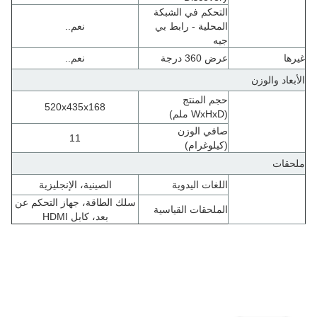
التحكم في الشبكة
المحلية - رابط بي
نعم..
جيه
غيرها
عرض 360 درجة
نعم..
الأبعاد والوزن
حجم المنتج
520x435x168
(WxHxD ملم)
صافي الوزن
11
(كيلوغرام)
ملحقات
اللغات اليدوية
الصينية، الإنجليزية
سلك الطاقة، جهاز التحكم عن
الملحقات القياسية
بعد، كابل HDMI