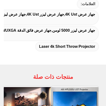
العلامات:
جهاز عرض 4K Ust,جهاز عرض ليزر 4K Ust,جهاز عرض ليزر 4K قصير
جهاز عرض ليزر 5000 لومن,جهاز عرض فائق الدقة WUXGA ذو إسقاط قصير جدًا,جهاز عرض سينما منزلي
Laser 4k Short Throw Projector
منتجات ذات صلة