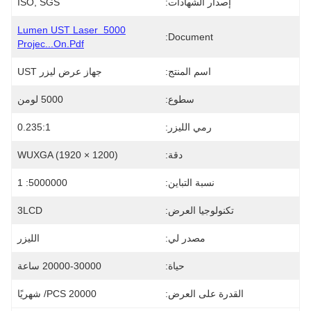
إصدار الشهادات:
ISO, SGS
5000 Lumen UST Laser 
Document:
Projec...on.pdf
اسم المنتج:
جهاز عرض ليزر UST
سطوع:
5000 لومن
رمي الليزر:
0.235:1
دقة:
WUXGA (1920 × 1200)
نسبة التباين:
5000000: 1
تكنولوجيا العرض:
3LCD
مصدر لي:
الليزر
حياة:
20000-30000 ساعة
القدرة على العرض:
20000 PCS/ شهريًا