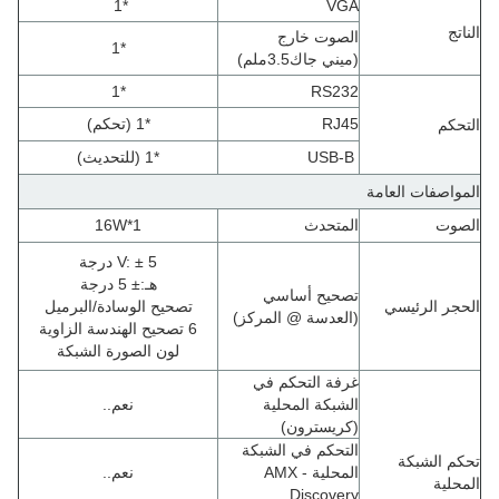
*1
VGA
الناتج
الصوت خارج
*1
(
ميني جاك3.5ملم
)
*1
RS232
RJ45
*1 (تحكم)
التحكم
USB-B
*1 (للتحديث)
المواصفات العامة
الصوت
المتحدث
16W*1
V: ± 5 درجة
هـ
:
± 5 درجة
تصحيح أساسي
الحجر الرئيسي
تصحيح الوسادة/البرميل
(
العدسة @ المركز)
6 تصحيح الهندسة الزاوية
لون الصورة الشبكة
غرفة التحكم في
الشبكة المحلية
نعم..
(كريسترون)
التحكم في الشبكة
تحكم الشبكة
المحلية - AMX
نعم..
المحلية
Discovery