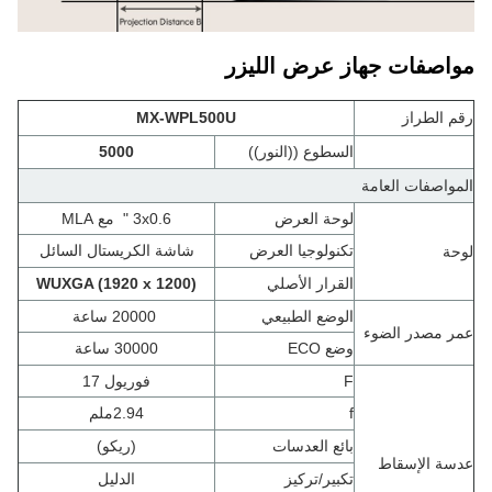
مواصفات جهاز عرض الليزر
رقم الطراز
MX-WPL500U
السطوع ((النور))
5000
المواصفات العامة
لوحة العرض
3x0.6 "
مع MLA
تكنولوجيا العرض
شاشة الكريستال السائل
لوحة
القرار الأصلي
WUXGA (1920 x 1200)
الوضع الطبيعي
20000 ساعة
عمر مصدر الضوء
وضع ECO
30000 ساعة
F
فوريول 17
f
2.94ملم
بائع العدسات
(ريكو)
عدسة الإسقاط
تكبير/تركيز
الدليل