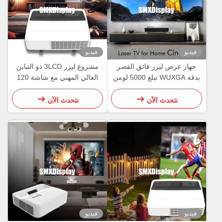
فيديو
فيديو
جهاز عرض ليزر فائق القصر
مشروع ليزر 3LCD ذو التباين
بدقة WUXGA تبلغ 5000 لومن
العالي المهني مع شاشة 120
لتجربة سينما منزلية تلفزيونية
بوصة
نتحدث الآن
نتحدث الآن
فيديو
فيديو