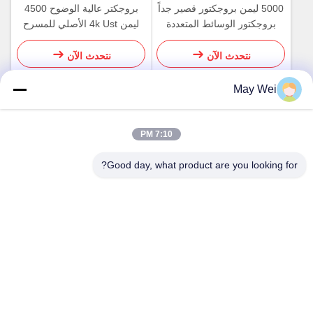
5000 ليمن بروجكتور قصير جداً
بروجكتر عالية الوضوح 4500
بروجكتور الوسائط المتعددة
ليمن 4k Ust الأصلي للمسرح
بالليزر
المنزلي
نتحدث الآن
نتحدث الآن
May Wei
اتصال سريع
7:10 PM
Good day, what product are you looking for?
العنوان
611، الكتلة A، مركز Zhihui الابتكار، شارع شيشيانغ، Baoan
District، شنتشن
الهاتف
0086-18923801593
البريد الإلكتروني
may@smxdisplay.com