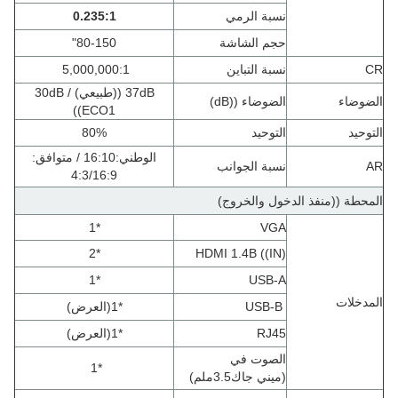
نسبة الرمي
1
:
0.235
حجم الشاشة
80-150"
CR
نسبة التباين
5,000,000:1
37dB ((طبيعي) / 30dB
الضوضاء
الضوضاء ((dB)
((ECO1
التوحيد
التوحيد
80%
الوطني:16:10 / متوافق:
AR
نسبة الجوانب
4:3/16:9
المحطة ((منفذ الدخول والخروج)
*1
VGA
*2
HDMI 1.4B ((IN)
*1
USB-A
المدخلات
USB-B
*1
(
العرض
)
RJ45
*1
(
العرض
)
الصوت في
*1
(
ميني جاك3.5ملم
)