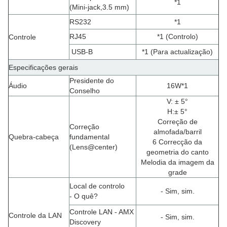
*1
(
Mini-jack,3.5 mm
)
RS232
*1
RJ45
*1 (Controlo)
Controle
USB-B
*1 (Para actualização)
Especificações gerais
Presidente do
Áudio
16W*1
Conselho
V: ± 5°
H
:
± 5°
Correção de
Correção
almofada/barril
Quebra-cabeça
fundamental
6 Correcção da
(
Lens@center)
geometria do canto
Melodia da imagem da
grade
Local de controlo
- Sim, sim.
- O quê?
Controle LAN - AMX
Controle da LAN
- Sim, sim.
Discovery