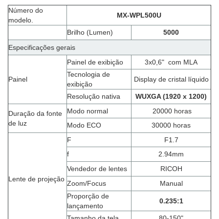
Número do
MX-WPL500U
modelo.
Brilho (Lumen)
5000
Especificações gerais
Painel de exibição
3x0,6"
com MLA
Tecnologia de
Painel
Display de cristal líquido
exibição
Resolução nativa
WUXGA (1920 x 1200)
Modo normal
20000 horas
Duração da fonte
de luz
Modo ECO
30000 horas
F
F1.7
f
2.94mm
Vendedor de lentes
RICOH
Lente de projeção
Zoom/Focus
Manual
Proporção de
0.235
:
1
lançamento
Tamanho da tela
80-150"