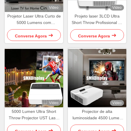
Vídeo
Vídeo
Projetor Laser Ultra Curto de
Projeto laser 3LCD Ultra
5000 Lumens com
Short Throw Profissional de
Resolução WUXGA para
Alto Contraste com tela de
Experiência de Cinema em
120 polegadas
Converse Agora
Converse Agora
Casa
Vídeo
Vídeo
5000 Lumen Ultra Short
Projector de alta
Throw Projector UST Laser
luminosidade 4500 Lumen
Multimédia Projector
Nativo 4k Ust para cinema
em casa