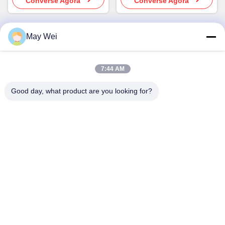
Converse Agora
Converse Agora
May Wei
Contato rápido
7:44 AM
Endereço
Good day, what product are you looking for?
611, Bloco A, Centro de Inovação Zhihui, Xixiang Street,
Baoan District, Shenzhen
Telefone
0086-18923801593
E-mail
may@smxdisplay.com