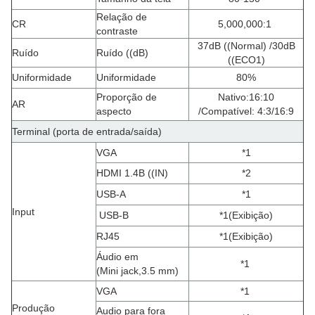
Relação de
CR
5,000,000:1
contraste
37dB ((Normal) /30dB
Ruído
Ruído ((dB)
((ECO1)
Uniformidade
Uniformidade
80%
Proporção de
Nativo:16:10
AR
aspecto
/Compatível: 4:3/16:9
Terminal (porta de entrada/saída)
VGA
*1
HDMI 1.4B ((IN)
*2
USB-A
*1
Input
USB-B
*1
(
Exibição
)
RJ45
*1
(
Exibição
)
Áudio em
*1
(
Mini jack,3.5 mm
)
VGA
*1
Produção
Audio para fora