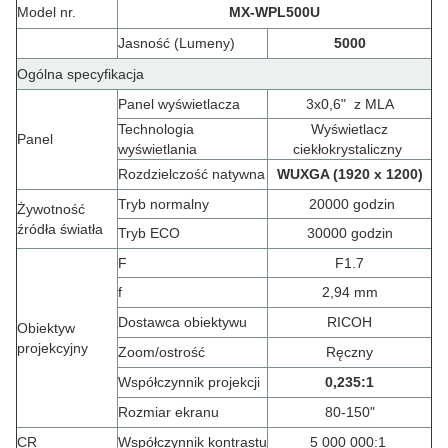
Model nr.
MX-WPL500U
Jasność (Lumeny)
5000
Ogólna specyfikacja
Panel wyświetlacza
3x0,6"
z MLA
Technologia
Wyświetlacz
Panel
wyświetlania
ciekłokrystaliczny
Rozdzielczość natywna
WUXGA (1920 x 1200)
Tryb normalny
20000 godzin
Żywotność
źródła światła
Tryb ECO
30000 godzin
F
F1.7
f
2,94 mm
Dostawca obiektywu
RICOH
Obiektyw
projekcyjny
Zoom/ostrość
Ręczny
Współczynnik projekcji
0,235
:
1
Rozmiar ekranu
80-150"
CR
Współczynnik kontrastu
5 000 000:1