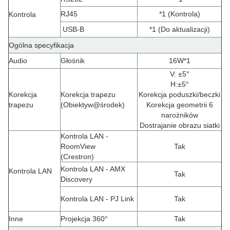
RJ45
*1 (Kontrola)
Kontrola
USB-B
*1 (Do aktualizacji)
Ogólna specyfikacja
Audio
Głośnik
16W*1
V: ±5°
H
:
±5°
Korekcja
Korekcja trapezu
Korekcja poduszki/beczki
trapezu
(
Obiektyw@środek)
Korekcja geometrii 6
narożników
Dostrajanie obrazu siatki
Kontrola LAN -
RoomView
Tak
(Crestron)
Kontrola LAN - AMX
Kontrola LAN
Tak
Discovery
Kontrola LAN - PJ Link
Tak
Inne
Projekcja 360°
Tak