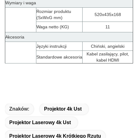
Wymiary i waga
Rozmiar produktu
520x435x168
(SxWxG mm)
Waga netto (KG)
11
Akcesoria
Języki instrukcji
Chiński, angielski
Kabel zasilający, pilot,
Standardowe akcesoria
kabel HDMI
Znaków:
Projektor 4k Ust
Projektor Laserowy 4k Ust
Projektor Laserowy 4k Krótkiego Rzutu