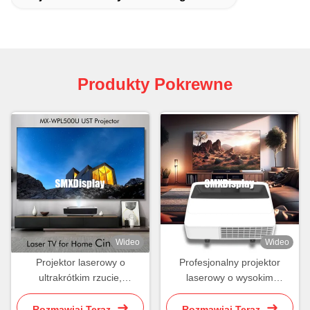
Produkty Pokrewne
Wideo
Wideo
Projektor laserowy o
Profesjonalny projektor
ultrakrótkim rzucie,
laserowy o wysokim
rozdzielczość WUXGA, 5000
kontraste 3LCD Ultra Short
lumenów, dla domowego
Throw z 120-calowym
Rozmawiaj Teraz.
Rozmawiaj Teraz.