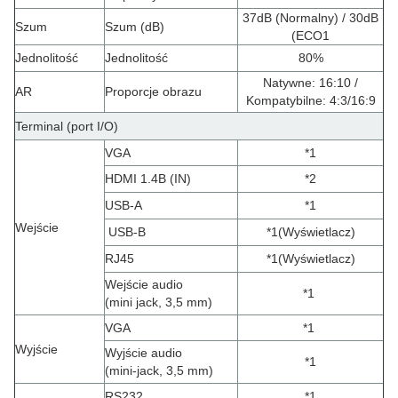
37dB (Normalny) / 30dB
Szum
Szum (dB)
(ECO1
Jednolitość
Jednolitość
80%
Natywne: 16:10 /
AR
Proporcje obrazu
Kompatybilne: 4:3/16:9
Terminal (port I/O)
VGA
*1
HDMI 1.4B (IN)
*2
USB-A
*1
Wejście
USB-B
*1
(
Wyświetlacz
)
RJ45
*1
(
Wyświetlacz
)
Wejście audio
*1
(
mini jack, 3,5 mm
)
VGA
*1
Wyjście
Wyjście audio
*1
(
mini-jack, 3,5 mm
)
RS232
*1