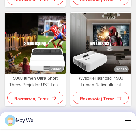
kina i wrażeń telewizyjnych
ekranem
Wideo
Wideo
5000 lumen Ultra Short
Wysokiej jasności 4500
Throw Projektor UST Laser
Lumen Native 4k Ust
Multimedia Projektor
Projektor do kina domowego
Rozmawiaj Teraz.
Rozmawiaj Teraz.
May Wei
Szybki kontakt