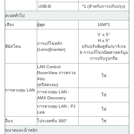
USB-B
*1 (สําหรับการปรับปรุง)
สเปคทั่วไป
เสียง
ผู้พูด
16W*1
V: ± 5°
H
:
± 5°
การแก้ไขหลัก
คีย์สโตน
ปรับปรับพิงคูชั่น/บาร์เรล
(
Lens@center)
6 การแก้ไขกณิตศาสตร์มุม
การปรับรูปกรีด
LAN Control-
RoomView การตรวจ
ใช่
สอบ
(ครีสตรอน)
การควบคุม LAN
การควบคุม LAN -
ใช่
AMX Discovery
การควบคุม LAN - PJ
ใช่
Link
อื่นๆ
โปรเจคชั่น 360°
ใช่
ขนาดและน้ําหนัก