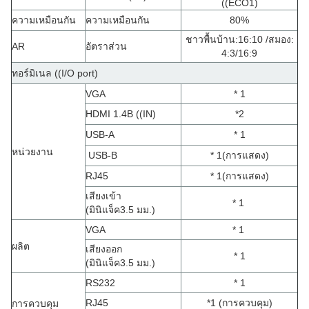
((ECO1)
ความเหมือนกัน
ความเหมือนกัน
80%
ชาวพื้นบ้าน:16:10 /สมอง:
AR
อัตราส่วน
4:3/16:9
ทอร์มิเนล ((I/O port)
VGA
* 1
HDMI 1.4B ((IN)
*2
USB-A
* 1
หน่วยงาน
USB-B
* 1
(
การแสดง
)
RJ45
* 1
(
การแสดง
)
เสียงเข้า
* 1
(
มินิแจ็ค3.5 มม.
)
VGA
* 1
ผลิต
เสียงออก
* 1
(
มินิแจ็ค3.5 มม.
)
RS232
* 1
RJ45
*1 (การควบคุม)
การควบคุม