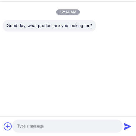
Causez Maintenant
12:14 AM
Envoyer Une Demande
Good day, what product are you looking for?
#
Projecteur Laser 4K À Jet Court
#
Projecteur Laser Ultra Court
#
Projecteur Ultra Court De Jet
Projecteur court de laser de jet
2025-11-17
22 points de vue
Projecteur laser à courte portée de 7000 lumens WUXGA Le projecteur laser
à courte portée MX-SL7000U WUXGA est lumineux et polyvalent, ce qui en
fait un excellent choix pour les installations ...
Vue davantage
Messages du visiteur
Laissez un message
Aucun commentaire public