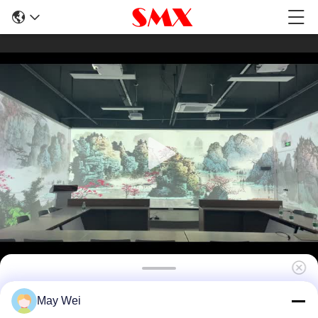
7000 Lumen Büyük Alan Kısa Atışlı Lazer
May Wei
Projeksiyonu 16W hoparlörde yerleştirilmiş