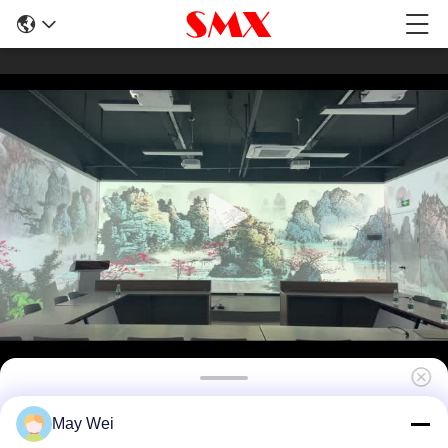
7000 λουμέντα Μεγάλο χώρο
May Wei
μικροσκοπικός προβολέας λέιζερ