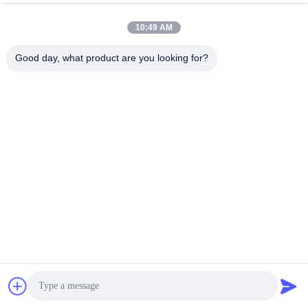
พูดคุยกันตอนนี้
ส่งคำถาม
10:49 AM
#
โปรเจคเตอร์เลเซอร์ 4K
#
โปรเจคเตอร์เลเซอร์ Ultra Short
Good day, what product are you looking for?
#
โปรเจ็กเตอร์ระยะฉายสั้นพิเศษ
เครื่องฉายเลเซอร์ระยะฉายสั้น
2025-11-17
22 ความเห็น
7000 ลูเมน โปรเจคเตอร์เลเซอร์ฉายภาพสั้นขนาดใหญ่ WUXGA โปรเจคเตอร์
เลเซอร์ระยะสั้น MX-SL7000U WUXGA มีความสว่างและมีความหลากหลาย ทํา
ให้มันเป็นตัวเลือกที่ดีสําหรับการติดตั้งมืออาชีพ000 ลูเมน ANSI และแหล...
ดูเพิ่มเติม
ข้อความจากผู้เข้าชม
ส่งข้อความ
ยังไม่มีความเห็นจากสาธารณะ