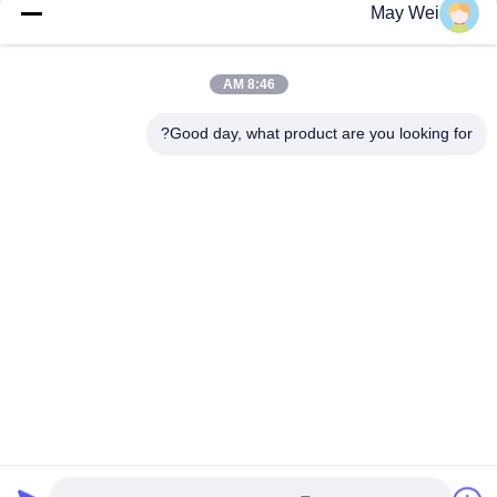
May Wei
تماس سریع
8:46 AM
آدرس
Good day, what product are you looking for?
611، بلوک A، مرکز نوآوری Zhihui، خیابان Xixiang، Baoan
District، شنژن
تلفن
0086-18923801593
ایمیل
may@smxdisplay.com
سیاست حفظ حریم خصوصی
|
نقشه سایت
| چین کیفیت خوب
پروژکتور محل بزرگ عرضه کننده. حقوق چاپ 2025-2026
Shenzhen SMX Display Technology Co., Ltd. تمام حقوق محفوظ