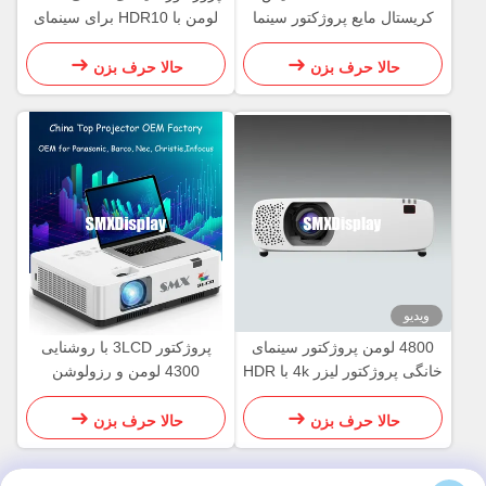
کریستال مایع پروژکتور سینما
لومن با HDR10 برای سینمای
خانگی برای اتاق صوتی
خانگی
حالا حرف بزن
حالا حرف بزن
ویدیو
4800 لومن پروژکتور سینمای
پروژکتور 3LCD با روشنایی
خانگی پروژکتور لیزر 4k با HDR
4300 لومن و رزولوشن
WUXGA با سیستم اندروید،
مناسب برای خانه و کسب و کار
حالا حرف بزن
حالا حرف بزن