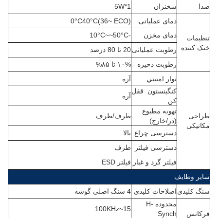
صدا
سخنران
1*5W
دمای عملیاتی
(36~ ECO)
°C
40
°C
0
دمای مخزن
-10
°C
~~50
°C
تنظیمات
خنک کننده
رطوبت عملیاتی
20 تا 80 درصد
رطوبت ذخیره
۱۰% تا ۸۵%
نوار امنيتي
آره
کنگينستون
قفل
آره
کن
تهویه مطبوع
طراحی
طرف/طرف
(در/خارج)
مکانیکی
دسترسی چراغ
بالا
دسترسی فیلتر
طرف
فیلتر گرد و غبار
فیلتر ESD
سایر وظایف
سنگ کلیدی
اصلاحات کلیدی
4 سنگ اصلی گوشه
محدوده H-
15~100KHz
فرکانس
Synch