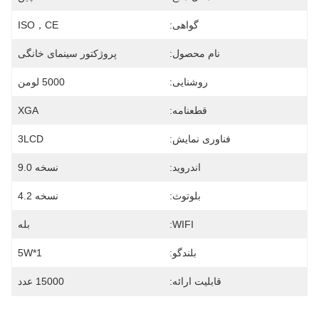
گواهی:
ISO，CE
نام محصول:
پروژکتور سینمای خانگی
روشنایی:
5000 لومن
قطعنامه:
XGA
فناوری نمایش:
3LCD
اندروید:
نسخه 9.0
بلوتوث:
نسخه 4.2
WIFI:
بله
بلندگو:
1*5W
قابلیت ارائه:
15000 عدد