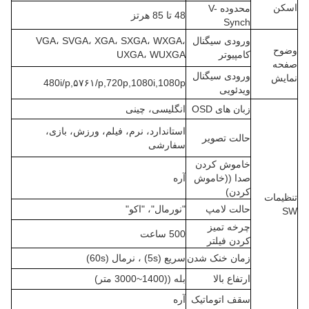
اسکن
محدوده V-
48 تا 85 هرتز
Synch
ورودی سیگنال
VGA، SVGA، XGA، SXGA، WXGA،
وضوح
کامپیوتر
UXGA، WUXGA
صفحه
ورودی سیگنال
نمایش
480i/p
,
۵۷۶۱/p
,
720p
,
1080i
,
1080p
ویدئویی
زبان های OSD
انگلیسی، چینی
استاندارد، نرم، فیلم، ورزش، بازی،
حالت تصویر
سفارشی
خاموش کردن
صدا ((خاموش
آره
کردن)
تنظیمات
حالت لامپ
"نورمال"، "اکو"
SW
چرخه تمیز
500 ساعت
کردن فیلتر
زمان خنک شدن
سريع (5s) ، نرمال (60s)
ارتفاع بالا
بله ((1400~3000 متر)
سقف اتوماتیک
آره