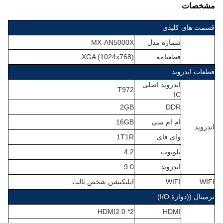
مشخصات
قسمت های کلیدی
شماره مدل
MX-AN5000X
قطعنامه
XGA (1024x768)
قطعات اندروید
اندروید اصلی
T972
IC
2GB
DDR
ام ام سی
16GB
اندروید
وای فای
1T1R
بلوتوث
4.2
اندروید
9.0
WIFI
WIFI
اپلیکیشن شخص ثالث
ترمینال ((دوازۀ I/O)
HDMI2.0 *2
HDMI