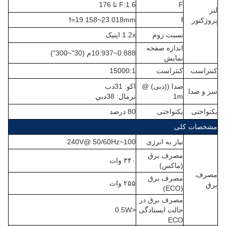
F
F:1.6 تا 176
لنز
f=19.158~23.018mm
f
پروژکتور
نسبت زوم
1.2x اپتیک
اندازه صفحه
0.888~10.937م (30"~300")
نمایش
کنتراست
کنتراست
15000:1
صدا ((دبی) @
اکو: 31دب
سر و صدا
1m
نرمال: 38دبي
یکنواختی
یکنواختی
80 درصد
مشخصات کلی
نیاز به انرژی
100~240V@ 50/60Hz
مصرف برق
۳۴۰ وات
(ماکس)
مصرف
مصرف برق
۲۵۵ وات
برق
(ECO)
مصرف برق در
حالت ایستادگی
<0.5W
ECO