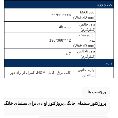
ابعاد و وزن
ابعاد MAX
۳۴۵*۲۶۱*۹۹
(WxHxD mm)
وزن خالص
-سه تا4
(کیلوگرم)
اندازه بسته
بندی
442*368*195
(WxHxD mm)
وزن ناخالص
4.7
(کیلوگرم)
لوازم
لوازم جانبی
کابل برق، کابل HDMI، کنترل از راه دور
استاندارد
برچسب ها:
پروژکتور سینمای خانگی,پروژکتور اچ دی برای سینمای خانگی,پ