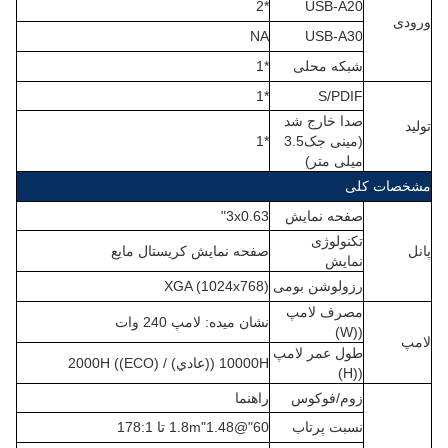
*2
USB-A20
ورودی
NA
USB-A30
شبکه محلی
*1
*1
S/PDIF
صدا خارج شد
تولید
(
مینی جک3.5
*1
میلی متر
)
مشخصات کلی
صفحه نمایش
3x0.63"
تکنولوژی
پانل
صفحه نمایش کریستال مایع
نمایش
رزولوشن بومی
XGA (1024x768)
مصرف لامپ
نشان ميده: لامپ 240 وات
((W)
لامپ
طول عمر لامپ
10000H ((عادي) / 2000H ((ECO)
((H)
زوم/فوکوس
راهنما
نسبت پرتاب
60"@1.8m
1.48 تا 178
"
1
: